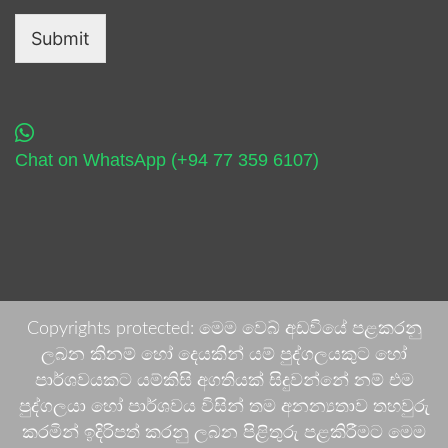
Submit
Chat on WhatsApp (+94 77 359 6107)
Copyrights protected: මෙම වෙබ් අඩවියේ පළකරනු
ලබන කිනම් හෝ දෙයකින් යම් පුද්ගලයකුට හෝ
පාර්ශවයකට යම්කිසි අගතියක් සිදුවන්නේ නම් එම
පුද්ගලයා හෝ පාර්ශවය විසින් තම අනන්‍යතාව තහවුරු
කරමින් ඉදිරිපත් කරනු ලබන පිළිතුරු පළකිරීමට මෙම