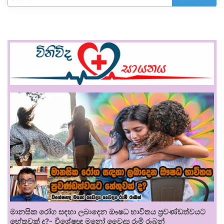
මානසික රෝග සඳහා ලබාදෙන ඖෂධ භාවිතය ප්‍රචණ්ඩත්වයට
හේතුවක් ද?- විශේෂඥ මනෝ වෛද්‍ය රූමි රූබන්