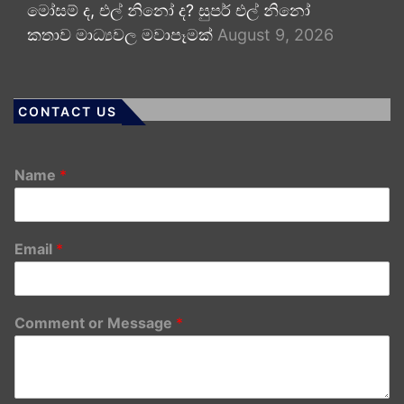
මෝසම් ද, එල් නිනෝ ද? සුපර් එල් නිනෝ
කතාව මාධ්‍යවල මවාපෑමක්
August 9, 2026
CONTACT US
Name
*
Email
*
Comment or Message
*