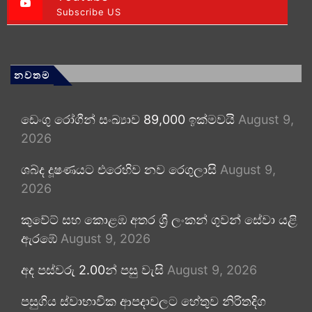
Subscribe US
නවතම
ඩෙංගු රෝගීන් සංඛ්‍යාව 89,000 ඉක්මවයි
August 9,
2026
ශබ්ද දූෂණයට එරෙහිව නව රෙගුලාසි
August 9,
2026
කුවේට් සහ කොළඹ අතර ශ්‍රී ලංකන් ගුවන් සේවා යළි
ඇරඹේ
August 9, 2026
අද පස්වරු 2.00න් පසු වැසි
August 9, 2026
පසුගිය ස්වාභාවික ආපදාවලට හේතුව නිරිතදිග