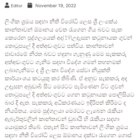
November 19, 2022
Editor
ලිංගික ශ්‍රමය සඳහා නීති විරෝධි ලෙස ශ්‍රී ලංකේය
කාන්තාවන් ඕමානය වෙත රැගෙන ගිය බවට සැක
කෙරෙන පුද්ගලයෙක් අද(19)උදෑසන කටුනායක ගුවන්
තොටුපලේ දී අත්අඩංගුවට පත්විය. කාන්තාවන්
ජාවාරමේ නිරත බවට හදුනා ගැනුණු මෙම සැකකරු
අත්අඩංගුවට ගැනිම සදහා විදේශ ගමන් තහනමක්
ලබාගැනීමට ද ශ්‍රී ලංකා විදේශ සේවා නියුක්ති
කාර්යාංශය කටයුතු කර තිබිණි. ඒ අනුව සැකකරු අද
උදෑසන අබුඩාබි සිට මෙරටට පැමිණෙන විට ගුවන්
තොටුපලේ දි අත්අඩංගුවට ගෙන කටුනායක පොලිසියට
බාර දි ඇත. සැකකරු අධිකරණයට ඉදිරිපත් කිරිමට ද
නියමිතය. මෙම පුද්ගලයා මෙරටට ලැබෙන රැකියා
ඇබෑර්තුවලින් කාන්තාවන් ඩුබායි හි රැකියා සදහා
යොමුකර තිබේ. එතැන් සිට කාන්තාවන් ලිංගික ශ්‍රමය
සඳහා නීති විරෝධි ලෙස ඕමානය දක්වා රැගෙන ගොස්