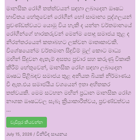
මානසික රෝගී තත්ත්වයන් සඳහා ලබාදෙන ඖෂධ
භාවිතය හේතුවෙන් රෝගීන් හෝ සාමාන්‍ය පුද්ගලයන්
ප්‍රචණ්ඩත්වයට යොමු විය හැකි ද යන්න වර්තමානයේ
රෝගීන්ගේ භාරකරුවන් මෙන්ම පොදු සමාජය තුළ ද
නිරන්තරයෙන් කතාබහට ලක්වන මාතෘකාවකි.
විශේෂයෙන්ම වර්තමාන සිදුවීම් මුල් කොට මාධ්‍ය
මඟින් සිදුවන ඇතැම් අසත්‍ය ප්‍රචාර සහ කරුණු විකෘති
කිරීම් හේතුවෙන්, මානසික රෝග සඳහා ලබාදෙන
ඖෂධ පිළිබඳව සමාජය තුළ අනියත බියක් නිර්මාණය
වී ඇත.එය සමාජයීය වශයෙන් ඉතා අහිතකර
තත්වයකි. මෙම සටහන මඟින් ප්‍රධාන මානසික රෝග
නාශක ඖෂධවල සැබෑ ක්‍රියාකාරීත්වය, ප්‍රචණ්ඩත්වය
…
වැඩිපුර කියවන්න
විනිවිද සායනය
July 15, 2026
/