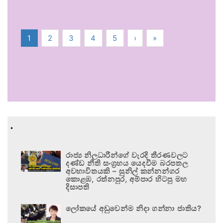
1
2
3
4
5
›
»
.
රාජ්‍ය නිලධාරීන්ගේ වැරදි තීරණවලට
දණ්ඩ නීති සංග්‍රහය යෙදවීම බරපතල
අවභාවිතයකි – සුනිල් කන්නන්ගර
කොළඹ, රත්නපුර, අම්පාර හිටපු මහ
දිසාපති
ලෝකයේ අඩුවෙන්ම නිදා ගන්නා ජාතිය?