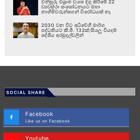
විනිසුරු විශ්‍රාම වයස දිගු කිරීමේ 22
ව්‍යවස්ථා සංශෝධනයට මහා
නාහිමිවරුන්ගෙන් විරෝධයක් නෑ
2030 වන විට අධිවේගී මාර්ග
පද්ධතියට කි.මී. 132ක්;සියලු වියදම්
දේශීය අරමුදල්වලින්
SOCIAL SHARE
Facebook
Like us on Facebook
Youtube