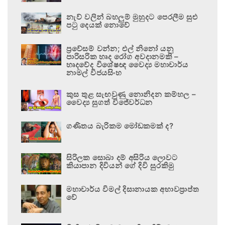
නැව් වලින් බහලුම් මුහුදට පෙරලීම සුළු
පටු දෙයක් නොවේ
ප්‍රවේසම් වන්න; එල් නිනෝ යනු
පාරිසරික හෘද රෝග අවදානමකි –
හෘදවේද විශේෂඥ වෛද්‍ය මහාචාර්ය
නාමල් විජයසිංහ
කුස තුළ සැඟවුණු නොනිදන කම්හල –
වෛද්‍ය සුගත් විජේවර්ධන
ගණිතය බැරිකම මෝඩකමක් ද?
සිරිලක සොබා දම් අසිරිය ලොවට
කියාපාන දිවියන් ගේ දිවි සුරකිමු
මහාචාර්ය විමල් දිසානායක අභාවප්‍රාප්ත
වේ