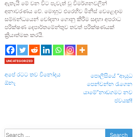
ඇතැයි මේ වන විට පැවැත් වු විමර්ශනවලින්
අනාවරණය වේ. මොහුට එරෙහිව මිනිස් වෙළෙදාම
සම්බන්ධයෙන් චෝදනා ගොනු කිරීම සදහා අපරාධ
පරික්ෂණ දෙපාර්තමේන්තුව තවත් පරික්ෂණයක්
ක්‍රියාත්මක කරයි.
UNCATEGORIZED
අපේ රටට තව විනෝදය
පොලීසියේ “ආයුධ
ඕනෑ
පෙන්වන්න රැගෙන
යාමේ”නාඩගමට නව
ජවයක්!