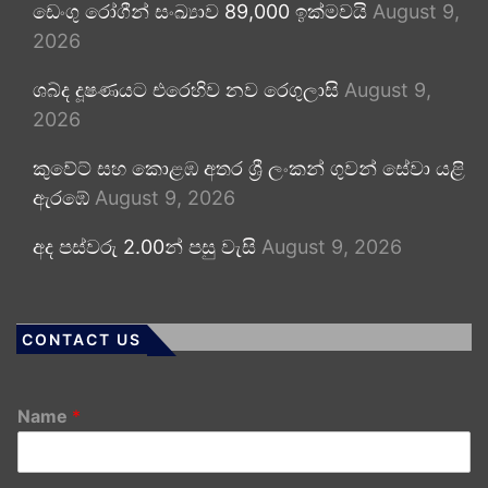
ඩෙංගු රෝගීන් සංඛ්‍යාව 89,000 ඉක්මවයි
August 9,
2026
ශබ්ද දූෂණයට එරෙහිව නව රෙගුලාසි
August 9,
2026
කුවේට් සහ කොළඹ අතර ශ්‍රී ලංකන් ගුවන් සේවා යළි
ඇරඹේ
August 9, 2026
අද පස්වරු 2.00න් පසු වැසි
August 9, 2026
CONTACT US
Name
*