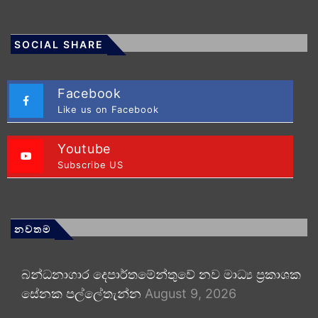
SOCIAL SHARE
Facebook
Like us on Facebook
Youtube
Subscribe US
නවතම
බන්ධනාගාර දෙපාර්තමේන්තුවේ නව මාධ්‍ය ප්‍රකාශක
සේනක පල්ලේතැන්න
August 9, 2026