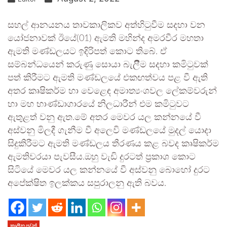
සහල් ආනයනය තාවකාලිකව අත්හිටුවීම සදහා වන
යෝජනාවක් ඊයේ(01) ඇමති මහින්ද අමරවීර මහතා
ඇමති මණ්ඩලයට ඉදිරිපත් කොට තිබේ. ඒ
සම්බන්ධයෙන් කරුණු සොයා බැලීිම සදහා කමිටුවක්
පත් කිරීමට ඇමති මණ්ඩලයේ එකඟත්වය පළ වී ඇති
අතර කෘෂිකර්ම හා වෙළෙඳ අමාත්‍යංශවල ලේකම්වරුන්
හා මහ භාණ්ඩාගාරයේ නිලධාරීන් එම කමිටුවට
ඇතුළත් වනු ඇත.මේ අතර මෙවර යල කන්නයේ වී
අස්වනු මිලදී ගැනීම වී අලෙවි මණ්ඩලයේ මුදල් යොදා
සිදුකිරීමට ඇමති මණ්ඩලය තීරණය කළ බවද කෘෂිකර්ම
ඇමතිවරයා පැවසීය.ඔහු වැඩි දුරටත් ප්‍රකාශ කොට
සිටියේ මෙවර යල කන්නයේ වී අස්වනු බොහෝ දුරට
අපේක්ෂිත ඉලක්කය සපුරාලනු ඇති බවය.
කාලීන පුවත්