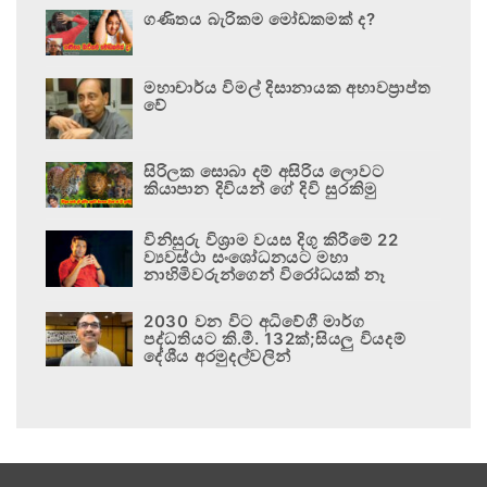
ගණිතය බැරිකම මෝඩකමක් ද?
මහාචාර්ය විමල් දිසානායක අභාවප්‍රාප්ත
වේ
සිරිලක සොබා දම් අසිරිය ලොවට
කියාපාන දිවියන් ගේ දිවි සුරකිමු
විනිසුරු විශ්‍රාම වයස දිගු කිරීමේ 22
ව්‍යවස්ථා සංශෝධනයට මහා
නාහිමිවරුන්ගෙන් විරෝධයක් නෑ
2030 වන විට අධිවේගී මාර්ග
පද්ධතියට කි.මී. 132ක්;සියලු වියදම්
දේශීය අරමුදල්වලින්