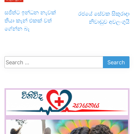
සජිත්ට ඉන්ධන නැවක්
රජයේ සේවක සිකුරාදා
තියා කෑන් එකක් වත්
නිවාඩුව අවලංගුයි
ගේන්න බෑ