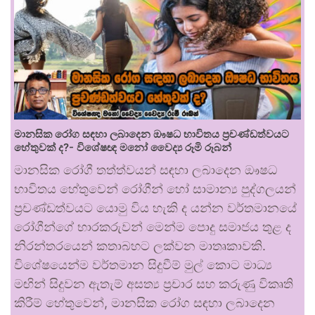
මානසික රෝග සඳහා ලබාදෙන ඖෂධ භාවිතය ප්‍රචණ්ඩත්වයට
හේතුවක් ද?- විශේෂඥ මනෝ වෛද්‍ය රූමි රූබන්
මානසික රෝගී තත්ත්වයන් සඳහා ලබාදෙන ඖෂධ
භාවිතය හේතුවෙන් රෝගීන් හෝ සාමාන්‍ය පුද්ගලයන්
ප්‍රචණ්ඩත්වයට යොමු විය හැකි ද යන්න වර්තමානයේ
රෝගීන්ගේ භාරකරුවන් මෙන්ම පොදු සමාජය තුළ ද
නිරන්තරයෙන් කතාබහට ලක්වන මාතෘකාවකි.
විශේෂයෙන්ම වර්තමාන සිදුවීම් මුල් කොට මාධ්‍ය
මඟින් සිදුවන ඇතැම් අසත්‍ය ප්‍රචාර සහ කරුණු විකෘති
කිරීම් හේතුවෙන්, මානසික රෝග සඳහා ලබාදෙන