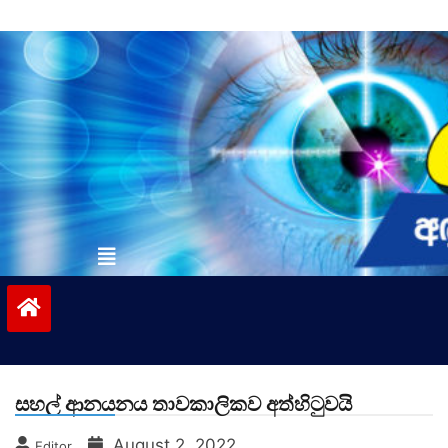
Skip
to
content
vinivida.lk
සහල් ආනයනය තාවකාලිකව අත්හිටුවයි
August 2, 2022
Editor