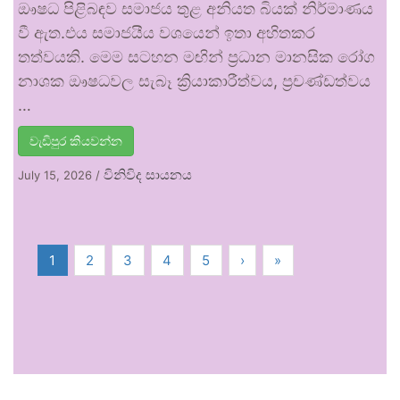
ඖෂධ පිළිබඳව සමාජය තුළ අනියත බියක් නිර්මාණය
වී ඇත.එය සමාජයීය වශයෙන් ඉතා අහිතකර
තත්වයකි. මෙම සටහන මඟින් ප්‍රධාන මානසික රෝග
නාශක ඖෂධවල සැබෑ ක්‍රියාකාරීත්වය, ප්‍රචණ්ඩත්වය
…
වැඩිපුර කියවන්න
විනිවිද සායනය
July 15, 2026
/
1
2
3
4
5
›
»