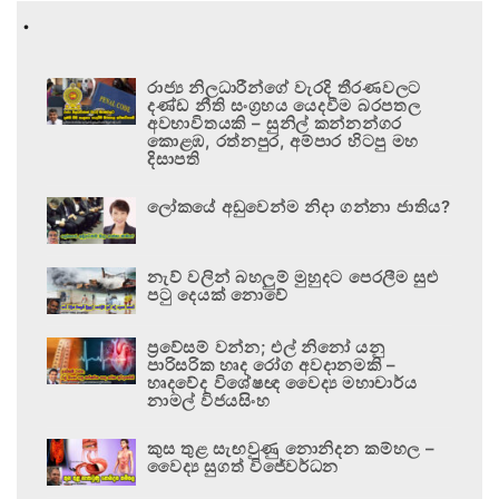
.
රාජ්‍ය නිලධාරීන්ගේ වැරදි තීරණවලට
දණ්ඩ නීති සංග්‍රහය යෙදවීම බරපතල
අවභාවිතයකි – සුනිල් කන්නන්ගර
කොළඹ, රත්නපුර, අම්පාර හිටපු මහ
දිසාපති
ලෝකයේ අඩුවෙන්ම නිදා ගන්නා ජාතිය?
නැව් වලින් බහලුම් මුහුදට පෙරලීම සුළු
පටු දෙයක් නොවේ
ප්‍රවේසම් වන්න; එල් නිනෝ යනු
පාරිසරික හෘද රෝග අවදානමකි –
හෘදවේද විශේෂඥ වෛද්‍ය මහාචාර්ය
නාමල් විජයසිංහ
කුස තුළ සැඟවුණු නොනිදන කම්හල –
වෛද්‍ය සුගත් විජේවර්ධන