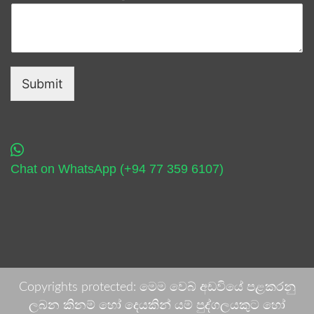
Submit
Chat on WhatsApp (+94 77 359 6107)
Copyrights protected: මෙම වෙබ් අඩවියේ පළකරනු
ලබන කිනම් හෝ දෙයකින් යම් පුද්ගලයකුට හෝ