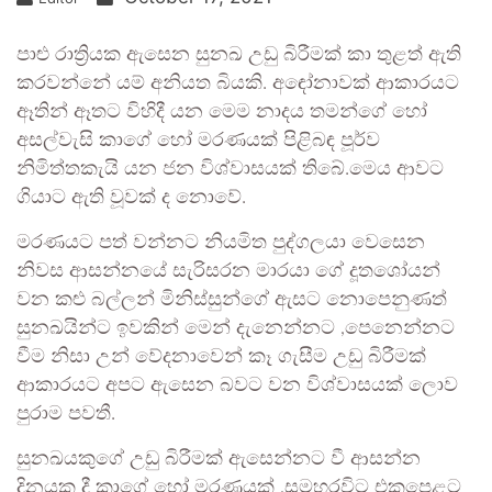
පාළු රාත්‍රියක ඇසෙන සුනඛ උඩු බිරීමක් කා තුළත් ඇති
කරවන්නේ යම් අනියත බියකි. අඳෝනාවක් ආකාරයට
ඈතින් ඈතට විහිදී යන මෙම නාදය තමන්ගේ හෝ
අසල්වැසි කාගේ හෝ මරණයක් පිළිබඳ පූර්ව
නිමිත්තකැයි යන ජන විශ්වාසයක් තිබේ.මෙය ආවට
ගියාට ඇති වූවක් ද නොවේ.
මරණයට පත් වන්නට නියමිත පුද්ගලයා වෙසෙන
නිවස ආසන්නයේ සැරිසරන මාරයා ගේ දූතශෝයන්
වන කළු බල්ලන් මිනිස්සුන්ගේ ඇසට නොපෙනුණත්
සුනඛයින්ට ඉවකින් මෙන් දැනෙන්නට ,පෙනෙන්නට
වීම නිසා උන් වේදනාවෙන් කෑ ගැසීම උඩු බිරීමක්
ආකාරයට අපට ඇසෙන බවට වන විශ්වාසයක් ලොව
පුරාම පවතී.
සුනඛයකුගේ උඩු බිරීමක් ඇසෙන්නට වී ආසන්න
දිනයක දී කාගේ හෝ මරණයක් ,සමහරවිට එකපෙළට