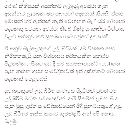
මරණ කිහිපයක් අසන්නට ලැබුණු අවස්ථා ගැන
අසන්නට ලැබෙන බව බොහෝ දෙනෙක් කියති “ඒකෙ
මොකක් හරි ඇත්තක් නැති වෙන්නත් බෑ ” යයි බොහෝ
දෙනෙකු පවසන අවස්ථා තිබේ.හින්දු සංකෘතික විශ්වාස
වලට අන්නුව කළු සුනඛයා යම රජුගේ දූතයෙකි.
ඒ අනුව බල්ලෙකුගේ උඩු බිරීමක් යම් විපතක පෙර
නිමිත්තකැයි යන විශ්වාසය තර්කයකින් තොරව
පිළිගන්නට සිතට ඉඩ දී තම සහජතාවයන්(Incest)මත
පැන නඟින ගුප්ත සංවේදිතාවක් අත් දකින්නට බොහෝ
දෙනෙක් පෙළඹෙති.
සුනඛයකුගේ උඩු බිරීම සාමාන්‍ය සිදුවීමක් වුවත් එම
උඩුබිරීම මරණයේ සංඥාවන් යැයි සිතමින් ලබන බිය
සැක මුසු ගුප්ත සංවේදීතාවයෙන් මිදී සුනඛයකුගේ උඩු
උඩු බිරීමේ ඇත්ත කතාව කුමක්දැයි දැන් අපි සොයා
බලමු..