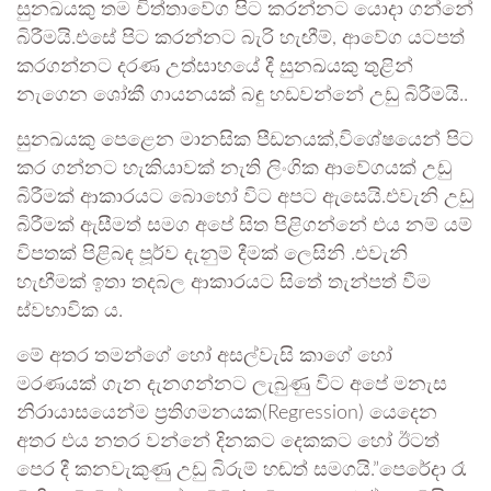
සුනඛයකු තම චිත්තාවේග පිට කරන්නට යොදා ගන්නේ
බිරීමයි.එසේ පිට කරන්නට බැරි හැඟීම්, ආවේග යටපත්
කරගන්නට දරණ උත්සාහයේ දී සුනඛයකු තුළින්
නැගෙන ශෝකී ගායනයක් බඳු හඩවන්නේ උඩු බිරීමයි..
සුනඛයකු පෙළෙන මානසික පීඩනයක්,විශේෂයෙන් පිට
කර ගන්නට හැකියාවක් නැති ලිංගික ආවේගයක් උඩු
බිරීමක් ආකාරයට බොහෝ විට අපට ඇසෙයි.එවැනි උඩු
බිරීමක් ඇසීමත් සමග අපේ සිත පිළිගන්නේ එය නම් යම්
විපතක් පිළිබඳ පූර්ව දැනුම් දීමක් ලෙසිනි .එවැනි
හැඟීමක් ඉතා තදබල ආකාරයට සිතේ තැන්පත් වීම
ස්වභාවික ය.
මේ අතර තමන්ගේ හෝ අසල්වැසි කාගේ හෝ
මරණයක් ගැන දැනගන්නට ලැබුණු විට අපේ මනැස
නිරායාසයෙන්ම ප්‍රතිගමනයක(Regression) යෙදෙන
අතර එය නතර වන්නේ දිනකට දෙකකට හෝ ඊටත්
පෙර දී කනවැකුණු උඩු බිරුම් හඬත් සමගයි.”පෙරේදා රෑ