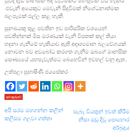
වුවද දැඩි මානසික බිඳ වැටීමකට හේතුවක් විය හැකියි
.එවැනි අයෙකුට මෙවැනි සිදුවීමක් නිශේධනාත්මක
බලපෑමක් එල්ල කළ හැකි.
සුනඛයකු තුළ පවතින ඉව පාරිසරික වශයෙන්
පවතින්නක් මිස මරණයක් වැනි විපතක් කල් තියා
හදුනා ගැනීමේ හැකියාව ඇති අදෘශ්‍යමාන බලවේගයක්
නොවන බව අවබෝධ කරගත ගැනීම ඔබගේ මානසික
සෞඛ්‍යයේ යහපැවැත්මට බෙහෙවින් ඉවහල් වනු ඇත..
උත්පලා සුභාෂිණී ජයසේකර
ඉරා අදුරුපට
අපි සරම මහගන්න කලින්
සැබෑ වියතුන් ඉවත් කිරීම
කලිසම ගලවා ගත්තා
නිසා ඔඩු දිවූ පොහොර
අර්බුදය