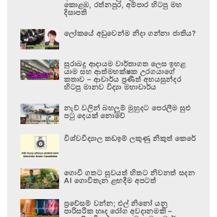
කොළඹ, රත්නපුර, අම්පාර හිටපු මහ
දිසාපති
ලෝකයේ අඩුවෙන්ම නිදා ගන්නා ජාතිය?
සුරාබදු ආදායම වාර්තාගත ලෙස ඉහළ
යාම සහ ආත්මභක්ෂක උරගයාගේ
කතාව – ආචාර්ය ප්‍රණීත් අභයසුන්දර
හිටපු මානව විද්‍යා මහාචාර්ය
නැව් වලින් බහලුම් මුහුදට පෙරලීම සුළු
පටු දෙයක් නොවේ
විශ්වවිද්‍යාල කඩඉම් ලකුණු නිකුත් කෙරේ
ගොවි ගතට සුවයත් හිතට නිවනත් සදන
AI ගොවිතැන ළඟදීම අපටත්
ප්‍රවේසම් වන්න; එල් නිනෝ යනු
පාරිසරික හෘද රෝග අවදානමකි –