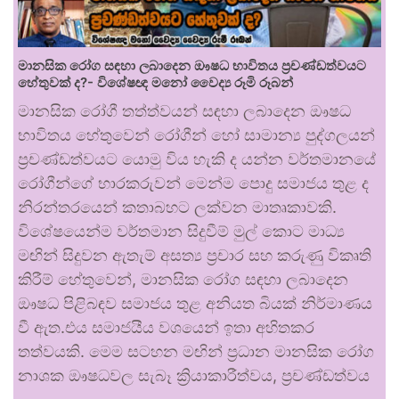
මානසික රෝග සඳහා ලබාදෙන ඖෂධ භාවිතය ප්‍රචණ්ඩත්වයට
හේතුවක් ද?- විශේෂඥ මනෝ වෛද්‍ය රූමි රූබන්
මානසික රෝගී තත්ත්වයන් සඳහා ලබාදෙන ඖෂධ
භාවිතය හේතුවෙන් රෝගීන් හෝ සාමාන්‍ය පුද්ගලයන්
ප්‍රචණ්ඩත්වයට යොමු විය හැකි ද යන්න වර්තමානයේ
රෝගීන්ගේ භාරකරුවන් මෙන්ම පොදු සමාජය තුළ ද
නිරන්තරයෙන් කතාබහට ලක්වන මාතෘකාවකි.
විශේෂයෙන්ම වර්තමාන සිදුවීම් මුල් කොට මාධ්‍ය
මඟින් සිදුවන ඇතැම් අසත්‍ය ප්‍රචාර සහ කරුණු විකෘති
කිරීම් හේතුවෙන්, මානසික රෝග සඳහා ලබාදෙන
ඖෂධ පිළිබඳව සමාජය තුළ අනියත බියක් නිර්මාණය
වී ඇත.එය සමාජයීය වශයෙන් ඉතා අහිතකර
තත්වයකි. මෙම සටහන මඟින් ප්‍රධාන මානසික රෝග
නාශක ඖෂධවල සැබෑ ක්‍රියාකාරීත්වය, ප්‍රචණ්ඩත්වය