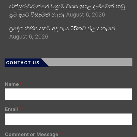
විනිසුරුවරුන්ගේ විශ්‍රාම වයස ඉහළ දැමීමෙන් නඩු
ප්‍රමාදයට විසඳුමක් නැහැ
August 6, 2026
ප්‍රදේශ කිහිපයකට අද පැය 05කට ජලය කැපේ
August 6, 2026
CONTACT US
Name
*
Email
*
Comment or Message
*