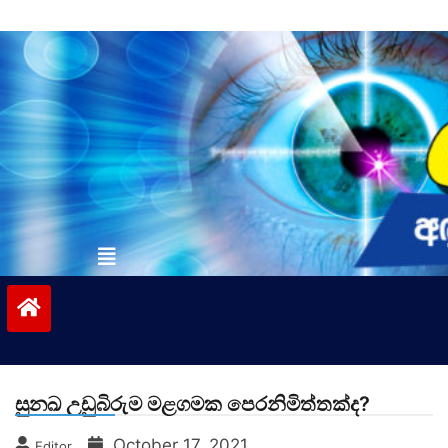
Skip
to
content
vinivida.lk
සුනඛ උඩුබිරුම මළගමක පෙරනිමිත්තක්ද?
October 17, 2021
Editor