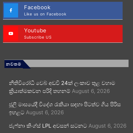
Facebook
Like us on Facebook
Youtube
Subscribe US
නවතම
නීතිවිරෝධී වෙබ් අඩවි 24ක් ලංකාව තුළ වහාම
ක්‍රියාත්මකවන පරිදි තහනම්
August 6, 2026
ජූලි මාසයේදී විදේශ රැකියා සඳහා පිටත්ව ගිය පිරිස
ඉහළට
August 6, 2026
ජැෆ්නා කිංග්ස් LPL අවසන් සටනට
August 6, 2026