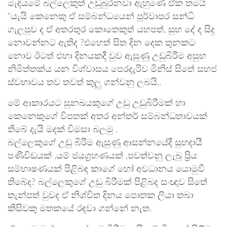
මැදියමේ බල්ලෙකුත් උඩුබුරනවා ඇහුණෙ ඒක තමයි
“යැයි කෙනෙකු ඒ සම්බන්ධයෙන් පූර්වාපර සන්ධි
ගැලපුව ද ඒ අතරතුර කොතෙකුත් යහපත්, සුභ දේ ද සිදු
නොවන්නට ඇතිද ?එහෙත් සිත දින දෙක තුනකට
නොව ඊටත් එහා දිනයකදී වුව ඇසුණු උඩුබිරීම අසුභ
නිමිත්තක්ය යන විශ්වාසය පෙරදැරිව මිනිස් සිතේ සහජ
ස්වභාවය තව තවත් කුලු ගන්වනු ලබයි..
මේ ආකාරයට සුනඛයකුගේ උඩු උඩුබිරීමක් හා
කෙනෙකුගේ විපතක් අතර අන්තර් සම්බන්ධතාවයක්
තිබේ දැයි මදක් විමසා බලමු .
බල්ලෙකුගේ උඩු බිරීම ඇසුණු ආසන්නයේදී සුභදායී
පණිවිඩයක් ,යම් ජයග්‍රහණයක් ,පවත්වනු ලැබූ ප්‍රිය
සම්භාෂණයක් පිළිබඳ කාගේ හෝ අවධානය යොමුවී
තිබේද? බල්ලෙකුගේ උඩු බිරීමක් පිළිබද සංඥාව සිතේ
තැන්පත් වුවද ඒ නිශ්චිත දිනය පොතක ලියා තබා
කිසිවකු මතකයේ රඳවා ගන්නේ නැත.