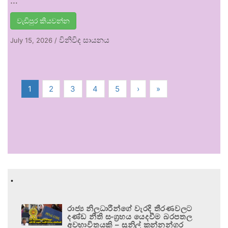
…
වැඩිපුර කියවන්න
විනිවිද සායනය
July 15, 2026
/
1
2
3
4
5
›
»
.
රාජ්‍ය නිලධාරීන්ගේ වැරදි තීරණවලට
දණ්ඩ නීති සංග්‍රහය යෙදවීම බරපතල
අවභාවිතයකි – සුනිල් කන්නන්ගර