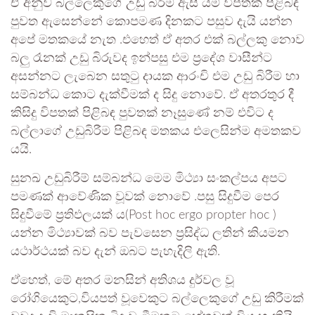
ඒ අනුව බල්ලෙකුගේ උඩු බිරීම ඇසී යම් විපතක් පිළිබඳ
පුවත ඇසෙන්නේ කොපමණ දිනකට පසුව දැයි යන්න
අපේ මතකයේ නැත .එහෙත් ඒ අතර එක් බල්ලකු නොව
බලු රෑනක් උඩු බිරුවද ඉන්පසු එම ප්‍රදේශ වාසීන්ට
අසන්නට ලැබෙන සතුටු දායක ආරංචි එම උඩු බිරීම හා
සම්බන්ධ කොට දැක්වීමක් ද සිදු නොවේ. ඒ අතරතුර දී
කිසිදු විපතක් පිළිබඳ පුවතක් නෑසුණේ නම් එවිට ද
බල්ලාගේ උඩුබිරීම පිළිබඳ මතකය එලෙසින්ම අමතකව
යයි.
සුනඛ උඩුබිරීම් සම්බන්ධ මෙම මිථ්‍යා සංකල්පය අපට
පමණක් ආවේණික වූවක් නොවේ .පසු සිදුවීම පෙර
සිදුවීමේ ප්‍රතිඵලයක් ය(Post hoc ergo propter hoc )
යන්න මිථ්‍යාවක් බව පැවසෙන ප්‍රසිද්ධ ලතින් කියමන
යථාර්ථයක් බව දැන් ඔබට පැහැදිලි ඇති.
ඒහෙත්, මේ අතර මනසින් අතිශය දුර්වල වූ
රෝගියෙකුට,වියපත් වූවෙකුට බල්ලෙකුගේ උඩු කිරීමක්