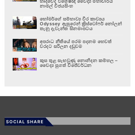
හෘදවේද විශේෂඥ වෛද්‍ය මහාචාර්ය
නාමල් විජයසිංහ
හෝමර්ගේ සම්භාව්‍ය වීර කාව්‍යය
Odyssey ඇසුරෙන් ක්‍රිස්ටෝෆර් නෝලන්
තැනූ දැවැන්ත සිනමාපටය
අපරාධ නීතියේ පරම පදනම හෙවත්
වරදට සරිලන දඬුවම
කුස තුළ සැඟවුණු නොනිදන කම්හල –
වෛද්‍ය සුගත් විජේවර්ධන
SOCIAL SHARE