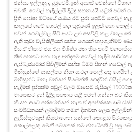
ඡන්දය ඉල්ලනු ද දුටුවෙමි.ඉන් අදහස් වෙන්නේ වි
බවකි. ගෙවල් හැදිල්ලයි දිළිඳු සහනයයි යළිත් පටන්
ප්‍රීති ඝෝෂා මධ්‍යයේ ය.ඔය රට පුරා පෙට්ටි ගෙවල් හැ
කාලයේ ගමේ ගෙවල් හදා තුබුණේ ඉලුක් හො පොල් 
එවන් ගෙවල්වල සිටි අයට උළු සෙවිලි කළ වහලයක් බ
ඇති කුඩා වැසිකිලියක් සහිත ගෙයක් හදාගැනීමට ණ
විය.ඒ නිසාම එය එදා විශිෂ්ට ජන හිත කාමී ව්‍යාපෘ
තිස් පහකට එහා හැදූ අන්දමේ ගෙවල් හැදීම සාර්
ඇස්බැස්ටෝස් සිවිලිමක් සහිත බිමට පිඟන් ගඩොල් ඇ
මිනිසුන්ගේ ආකල්පය නිසා ය.එදා පොල් අතු ගෙයින්
මිනිසුන්ට ඕනෑ වන්නේ සිමෙන්ති ගෙදරින් ටයිල් ගෙද
හැදීමත් දුප්පත්ම පවුල් වලට මාසෙට රුපියල් 1500
මාසෙකට දුන් දිළිඳු සහනය යළි පටන් ගන්නා බව කියම
කියන අයට තේරෙන්නේ නැත.ඒ අපේක්ෂකයාම රැස්වීම 
සංවර්ධනයක් ලබාදීමට තමන් දිනවන ලෙස ඉල්ලමින් ව්
ලැයිස්තුවකුත් කියවාගෙන යන්නේ කොළඹ පිටකොටු
කොල්ලෙකු මෙනි.මෙතෙක් තම ජනාධිපති වූ පසු බොහ