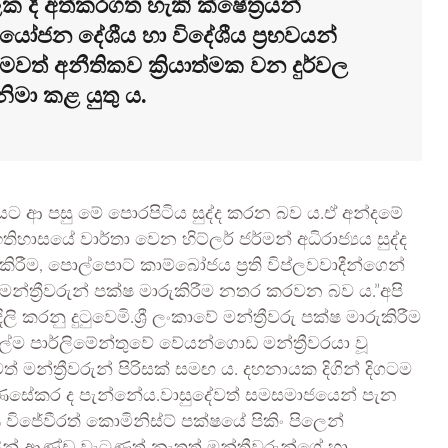
දී අත්කරගත හැකි ක්ෂේත්‍රයන්
ෝජන දේශීය හා විදේශීය ප්‍රභවයන්
මවත් අනීතිකව ක්‍රියාත්මක වන දුර්වල
ය නිමා කළ යුතු ය.
යට ආ පසු මේ පොරපිටිය සුද්ද කරන බව ය.ඒ අන්දමේ
හාසයේ වාර්තා වෙන හිට්ලර් ජර්මන් අධිරාජ්‍යය සුද්ද
්ද කිරීම, පොල්පොට් කාම්බෝජය ප්‍රති විප්ලවවාදීන්ගෙන්
 මන්ත්‍රීවරුන් පක්ෂ මාරුකිරීම නතර කරවන බව ය.”අපි
කරනු දුටුවෙමි.ශ්‍රී ලංකාවේ මන්ත්‍රීවරු පක්ෂ මාරුකිරීම
ුල්ම පාර්ලිමේන්තුවේ වේයන්ගොඩ මන්ත්‍රීවරයා වූ
 මන්ත්‍රීවරුන් පිරිසක් සමඟ ය. දහනායක දිගින් දිගටම
 ගුණසේකර ද පැන්නේය.වාසුදේවත් සමසමාජයෙන් පැන
ිජේවීරත් කොමිනිස්ට් පක්ෂයේ පිකිං පිලෙන්