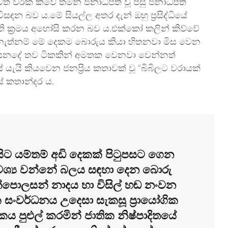
වත් වරක කීවේ තමන් ජනාධිපති වූ පසු ජනාධිපති
 විසඳන බව ය.මේ සියල්ල අතර දැන් ඔහු ප්‍රසිද්ධියේ
ති ක්‍රමය අහෝසි කරන බව ය.එක්කෝ කලින් කිව්වේ
 නැත්නම් මේ දෙකම බොරුය කියා හිතනවා මිස වෙන
ියනදේ තව ටිකකින් අමතක වෙනවා වෙන්නත්
යේ යැයි කියවෙන ජනප්‍රිය කතාවක් වූ “බිබිලට වරායක්
ේ කතාන්දර ය.
සිට යම්තම් අඩි දෙකක් පිටුපසට ගෙන
වශ්‍ය වන්නේ බලය සඳහා දෙන බොරු
පොලසන් නාදය හා විසිල් හඬ නංවන
සංවර්ධනය උදෙසා සැකසූ ප්‍රායෝගික
කය පුළුල් කරමින් ජාතික නිෂ්පාදිතයේ