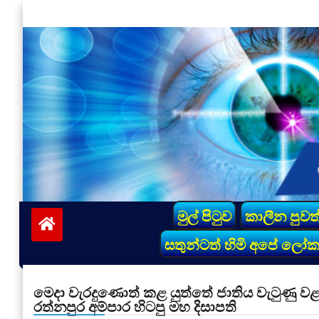
Skip
to
content
vinivida.lk
මුල් පිටුව
කාලීන පුවත
සතුන්ටත් හිමි අපේ ලෝ
මෙදා වැරදුණොත් කළ යුත්තේ ජාතිය වැටුණු ව
රත්නපුර අම්පාර හිටපු මහ දිසාපති