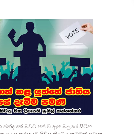
ඡන්දයක් බවට පත් වී ඇත.බලයේ සිටින