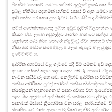
පිනවීම “නොවේ. සාධක සහිතව අල්ලස් දූෂණ කොමිසමට 
ප්‍රබල නීතිමය පදනමක් සහිතව සකස් වී ඇත .මේවා 
ආර් පන්නයේ කතා පුනරුච්චාරණය කිරීම ද විහිළුවකි
තවත් අපේක්ෂකයෙකු ලබන අවුරුද්දටත් බලපාන්න මේ
කියන ඒවා ලබන අවුරුද්දට දෙන්න නම් මට ඡන්ද
දෙන්නේ යැයි කියා පොරොන්දු වුණු ඒවා ගන්නට ඡන්දය
නිසා මේ සේරම සම්පප්ප්‍රලාප ලෙස බැහැර කළ යුත
ද මේවාටම ය.
ආර්ථික අගාධයේ වළ ගැට්ටේ රැඳී සිට යම්තම් අඩි 
අවශ්‍ය වන්නේ බලය සඳහා දෙන බොරු පොරොන්දු 
නංවන කයිවාරු නොවේ. කෙලින්ම ආර්ථික සංවර්ධනය 
ජාතික ආර්ථිකය පුළුල් කරමින් ජාතික නිෂ්පාදිතය
ක්ෂේත්‍රයන් හඳුනාගෙන ඒ සඳහා අවශ්‍ය වන ආයෝජන 
පැන ගිය අක්‍රමවත් අනීතිකව ක්‍රියාත්මක වන දුර්වල ර
පදනමක් ඔස්සේ ක්‍රියාත්මක වන සරල, කාර්යක්ෂම, වි
ස්තාපිත කර රාජ්‍ය ආදායම වැඩිකර ගැනීම අනිවාර්