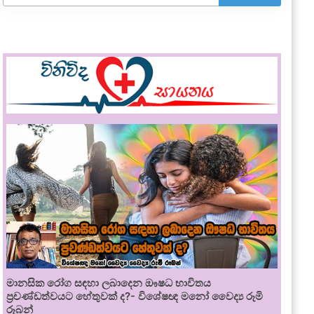
මානසික රෝග සඳහා ලබාදෙන ඖෂධ භාවිතය
ප්‍රචණ්ඩත්වයට හේතුවක් ද?- විශේෂඥ මනෝ වෛද්‍ය රූමි
රූබන්