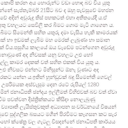
භාග කොපි කරන අය හොරුන්ට වඩා හොඳ බව විය යුතු
 ගන්නේ සැප්තැම්බර් 21සිට බව ද ඔහු පැවසුවේ මහජන
දුවේ අදින් අවුරුදු තිස් පහකටත් එහා අතීතයේදී ය.ඒ
අතු වහලයට සෙවිලි කර බිමට ගොම මැටි ගාගෙන ය.
ිමට සිමෙන්ති සහිත යතුරු දමා වැසිය හැකි කාමරයක්
යක් හා ඉඩමක් ලැබීම මහ මෙරක් ලැබුණා හා සමාන
තියක් විය.පසුගිය කාලයේ ඔය වැඩේම පටන්ගෙන අවුරුදු
ථක නොවුණේ අද නිවසක් යනු වහලට උළු හෝ
ල්ලූ කාමර දෙකක් වත් සහිත එකක් විය යුතු ය.
 උළු නිවසට එන්නට මිනිසුන්ට ඕනෑ වුණාට අද
රකට යන්න ය.ඉතින් හුන්ඩුවක් බඳු සිමෙන්ති ගෙවල්
0ක උපරිමයක අස්වැසුම දෙන රටේ රුපියල් 1280
ින් ජනාධිපති ඡන්දය ඉල්ලීමත් විහිළුවක් බව වත් ඒවා
පවත්වන දිස්ත්‍රික්කයට කිසිදා නොලැබුණු
‍යාපෘති ලැයිස්තුවකුත් අධ්‍යාපන සංවර්ධනයේ විෂයන්
වේ පුද්ගලික බසයට මගීන් පිරවීමට කෑගසන කට සැර
ෝ ක්ෂේත්‍ර වල ගැටලු විසඳන්නේ ජනාධිපති කාර්යය