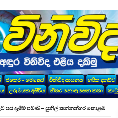
්
එතෙර - මෙතෙර
විනිවිද සායනය
හරිත දනව්ව
කය
උරුමයක අසිරිය
නිතර නොඇසෙන කතා
කාටූ
ළට පස් දැමීම පමණි – සුනිල් කන්නන්ගර කොළඹ