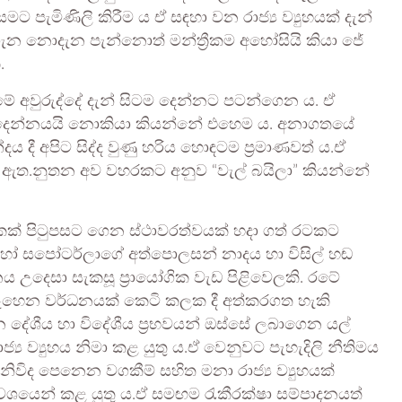
පැමිණිලි කිරීම ය ඒ සඳහා වන රාජ්‍ය ව්‍යුහයක් දැන්
ගැන නොදැන පැන්නොත් මන්ත්‍රීකම අහෝසියි කියා ජේ
.
 අවුරුද්දේ දැන් සිටම දෙන්නට පටන්ගෙන ය. ඒ
ය දෙන්නයයි නොකියා කියන්නේ එහෙම ය. අනාගතයේ
 දී අපිට සිද්ද වුණු හරිය හොඳටම ප්‍රමාණවත්‍ ය.ඒ
ුව ඇත.නුතන අව වහරකට අනුව “වැල් බයිලා” කියන්නේ
දෙකක් පිටුපසට ගෙන ස්ථාවරත්වයක් හදා ගත් රටකට
හෝ සපෝටර්ලාගේ අත්පොලසන් නාදය හා විසිල් හඬ
උදෙසා සැකසූ ප්‍රායෝගික වැඩ පිළිවෙලකි. රටේ
ේ සෑහෙන වර්ධනයක් කෙටි කලක දී අත්කරගත හැකි
දේශීය හා විදේශීය ප්‍රභවයන් ඔස්සේ ලබාගෙන යල්
ාජ්‍ය ව්‍යුහය නිමා කළ යුතු ය.ඒ වෙනුවට පැහැදිලි නීතිමය
නිවිද පෙනෙන වගකීම් සහිත මනා රාජ්‍ය ව්‍යුහයක්
ය වශයෙන් කළ යුතු ය.ඒ සමඟම රැකීරක්ෂා සම්පාදනයත්