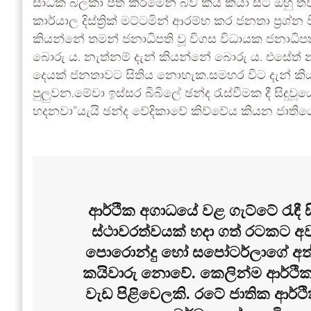
සාධක බලකා පත් කිරීමෙන් බව කිය කියා සිටි ඔහු ත
කාර්යාල දිස්ත්‍රික් මට්ටමින් ආරම්භ කර ජනතා ප්‍රශ්න
කියන්නේ තමන් ජනාධිපති වූ විගස විධායක ජනාධිප
බොරු ය. නැත්නම් දැන් කියන්නේ බොරු ය. එසේත්
දෙයක් ජනතාවට සිතිය නොහැක.සමහර විට දැන් ක
පුලුවන.මේවා ඉස්සර බිබිලේ ඡන්ද රැස්වීමක දී සිදුවූ
හදනවා”යැයි ඡන්ද වේදිකාවේ කිව්වේය කියන ජාතිය
ආර්ථික අගාධයේ වළ ගැට්ටේ රැඳී 
ස්ථාවරත්වයක් හදා ගත් රටකට අ
පොරොන්දු හෝ සපෝටර්ලාගේ අත්
කයිවාරු නොවේ. කෙලින්ම ආර්ථික 
වැඩ පිළිවෙලකි. රටේ ජාතික ආර්ථි