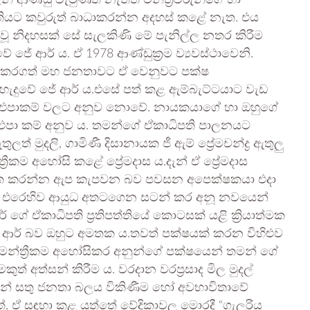
 ආණ්ඩු වැටුණත් නැතත් මන්ත්‍රීවරුන්ගේ හා
යිතියට කවුරුත් බාධාකරන්න අදහස් කළේ නැත. එය
බඳව වූ නිදහසක් සේ සැලකිණි මේ පැනිල්ල නතර කිරීම
 ජේ ආර් ය. ඒ 1978 ආණ්ඩුක්‍රම ව්‍යවස්ථාවෙනි.
් කරගත් මහ ජනතාවට ඒ වෙනුවට පක්ෂ
හැදුවේ ජේ ආර් ය.එසේ පත් කළ ඇම්බැට්ටයාට වැඩ
එපාකම් වලට අනුව නොවේ. නායකයාගේ හා ඔහුගේ
නෑ එපා කම් අනුව ය. තමන්ගේ ඒකාධිපති පාලනයට
් මුදලි, ගාමිණී දිසානායක ජී ඇම් ප්‍රේමචන්ද්‍ර ඇතුලු
රීකම අහෝසි කළේ ප්‍රේමදාස ය.දැන් ඒ ප්‍රේමදාස
යාත්මක කරන්න ඇප කැපවන බව පවසන අපෙක්ෂකයා එදා
් වලට එරෙහිව ආයුධ අතටගෙන සටන් කර අනූ නවයෙන්
ේ ඒකාධිපති ප්‍රතිපත්තියේ කොටසක් යළි ක්‍රියාත්මක
ආර් බව ඔහුට අමතක ය.තවත් පක්ෂයක් කරන විහිළුව
න්ත්‍රීකම අහෝසිකර අනුන්ගේ පක්ෂයෙන් තමන් ගේ
් අත්සන් කිරීම ය. වරදාන වරප්‍රසාද මිල මුදල්
තමන් සතු ජනතා බලය විකිණීම හෝ අවභාවිතාවේ
ත්, ඒ සඳහා කළ යුත්තේ වේදිකාවල මොරදී “ගැලරිය