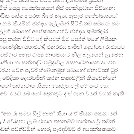
ු ලෙස තරඟයට පිවිස තිබේ.දැනටමත් ප්‍රධාන
ති.සෙසු අපේක්ෂකයන් තිස් පහකි.ප්‍රධාන සිව්දෙනා
රදායික පක්ෂ ද තරඟ බිමේ නැත. ඇතැම් අපේක්ෂකයෝ
කියමින් ඡන්දය ඉල්ලමින් සිටිති.තව සමහරු තම
්ලති.බොහෝ අපේක්ෂකයන්ට ඡන්දය කුමක්දැයි
 කරන විවිධ දේ කියවති.මීට පෙරත් මගේ ලිපියක
රජාතාන්ත්‍රික සමාජවාදී ජනරජය නමින් හඳුන්වන රාජ්‍යයට
‍යවස්ථාව අනුව රාජ්‍ය නායකයාට නිල බලයෙන් ලැබෙන
ප්‍රධානියා හා සන්නද්ධ හමුදාවල සේනාධිනායකයා යන
 වරයා වෙත පැවරී තිබේ.නමුත් බොහෝ ජනාධිපති ධුර
 වේදිකා දෙදරවමින් කරන කතාවලින් කියවෙන්නේ
යි බොහෝ කරනවාය කියන කෙරුවාවල් මේ පංච මහා
ොවේ. රටේ බොහෝ දෙනකුට ද ඒ ගැන වගේ වගක් නැති
 “හොරු සමඟ ඩීල් නැත” කියා ය.ඒ කියන කෙනාගේ
 කළායැයි චෝදනා ලැබ විභාග තහනමට භාජනය වූ තමන්
කතාවක් පවත්වමින් හොරු පැරදවීමට ඒ අපේක්ෂකයාට