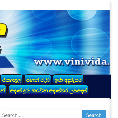
රසගඟුල
පහන් ටැඹ
ඉරා අදුරුපට
න්
දොස් දුරු කරවන දොස්තර උපදෙස්