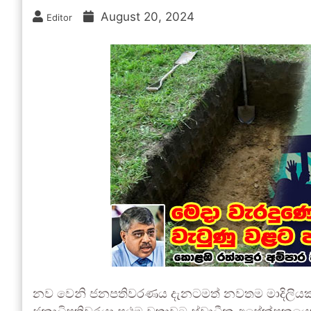
August 20, 2024
Editor
නව වෙනි ජනපතිවරණය දැනටමත් නවතම මාදිලියක 