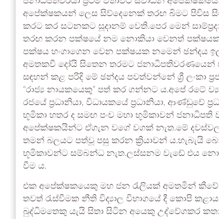
ජනාධිපතිවරයා ප්‍රථම වතාවට ස්වාධීන අපේක්ෂකයෙක
අපේක්ෂකයන් ලෙස සිව්දෙනෙක් තරඟ බිමට පිවිස සිටි
කරට කර සටනකට සූදානම් වෙති.පෙර මෙන් සාම්ප්‍
තරඟ කරන පක්ෂයේ නම නොකියා වෙනත් පක්ෂයක නම 
පක්ෂය හංගාගෙන වෙන පක්ෂයක නමෙන් ඡන්දය ඉල
අමතකවී දෝයි සිතෙන තරමට ජනාධිපතිවරණයෙන් පසු
සඳහන් කළ පරිදි මේ ඡන්දය පවත්වන්නේ ශ්‍රී ලංකා ප්‍
“රාජ්‍ය නායකයෙකු” පත් කර ගන්නට ය.අපේ රටේ ව්
රජයේ ප්‍රධානියා, විධායකයේ ප්‍රධානියා, ආණ්ඩුවේ 
භූමිකා හතර ද සමඟ පංච මහා භූමිකාවන් ජනාධිපති
අපේක්ෂකයින්ට ඒගැන වගේ වගක් නැත.මේ දවස්වල
තමන් බලයට පත්වූ පසු කරන ක්‍රියාවන්‍ ය.හැබැ
භූමිකාවන්ට සම්බන්ධ නැත.ලස්සනම වැඩේ එය න
වීම ය.
එක අපේක්ෂකයෙකු මහ ජන රැලියක් අමතමින් කීවේ
තවත්‍ රැස්වීමක නීති විද්‍යාල විභාගයේ දී කොපි
බුද්ධිමතෙකු යැයි සිතා සිටින අයෙකු උද්වේගකර 