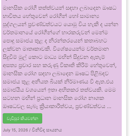
මානසික රෝගී තත්ත්වයන් සඳහා ලබාදෙන ඖෂධ
භාවිතය හේතුවෙන් රෝගීන් හෝ සාමාන්‍ය
පුද්ගලයන් ප්‍රචණ්ඩත්වයට යොමු විය හැකි ද යන්න
වර්තමානයේ රෝගීන්ගේ භාරකරුවන් මෙන්ම
පොදු සමාජය තුළ ද නිරන්තරයෙන් කතාබහට
ලක්වන මාතෘකාවකි. විශේෂයෙන්ම වර්තමාන
සිදුවීම් මුල් කොට මාධ්‍ය මඟින් සිදුවන ඇතැම්
අසත්‍ය ප්‍රචාර සහ කරුණු විකෘති කිරීම් හේතුවෙන්,
මානසික රෝග සඳහා ලබාදෙන ඖෂධ පිළිබඳව
සමාජය තුළ අනියත බියක් නිර්මාණය වී ඇත.එය
සමාජයීය වශයෙන් ඉතා අහිතකර තත්වයකි. මෙම
සටහන මඟින් ප්‍රධාන මානසික රෝග නාශක
ඖෂධවල සැබෑ ක්‍රියාකාරීත්වය, ප්‍රචණ්ඩත්වය …
වැඩිපුර කියවන්න
විනිවිද සායනය
July 15, 2026
/