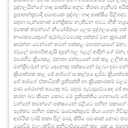
කඩාගෙන ගොස් ජවිපෙ තනා ගත්තේය.මේ පැනිලිවලින්
පුද්ගලයින්ගේ හෘද සාක්ෂිය අනුව තීරණ ගැනීමේ අ
ප්‍රජාතන්ත්‍රවාදී සමාජයක පුද්ගල හෘද සාක්ෂිය පිළි
සඳහා පැන්නොත් මන්ත්‍රීකම නැතිවන බවට නීති හැදුවේ
එතෙක් තමන්ගේ නියෝජිතයා ලෙස පුද්ගලයෙකු පත
නායකයෙකුගේ ඇම්බැට්ටයෙකු පත්කර වන ක්‍රමයක් 
කරන්න වෙන්නේ තමන් පත්කළ මහජනයාගේ ඕනෑ 
පවුලේ සාමාජික,දැසි දසුන්,බලු බළල් ආදීන් ගේ ඕ
එරෙහිව ක්‍රියාකළ ජනතා ඡන්දයෙන් පත් කළ ලලිත් ඇතුලත
මන්ත්‍රීවරුන් නව දෙනෙකු පක්ෂයෙන් එලවා දමා මන්ත්‍
ක්‍රියාත්මක කළ ජේ ආර්ගේ සංකල්පය දැඩිව ක්‍රි
ජේ ආර්ගේ ඒකාධිපති ප්‍රතිපත්ති හා ක්‍රියකාරකම
පණ බේරාගත් අයෙකු බව ඔහුම පැවසුවේය.අද ජේ ආර් ග
කරන බව කියන කොට මේ ප්‍රතිපත්තිය ගෙනාවේ ජේ 
වන්නේ තමන්ගේ පක්ෂයෙන් එළියට පනින එකාගේ ම
පැත්තට පනින එකාව ඔඩොක්කුවේ තියා ගෙන ගිවිසුමකුත
ආර්ථික වාසි තකා පිල් මාරු කිරීම පමණක් නොව 
යෙදවීම වැලැක්වීම අනිවාර්යයෙන් කළ යුතු ය. එහෙ