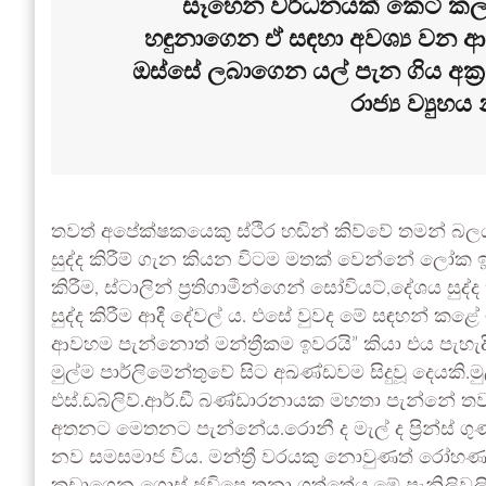
සෑහෙන වර්ධනයක් කෙටි කලක 
හඳුනාගෙන ඒ සඳහා අවශ්‍ය වන ආය
ඔස්සේ ලබාගෙන යල් පැන ගිය අක්‍ර
රාජ්‍ය ව්‍යුහ
තවත් අපේක්ෂකයෙකු ස්ථිර හඬින් කිව්වේ තමන් බල
සුද්ද කිරීම් ගැන කියන විටම මතක් වෙන්නේ ලෝක ඉති
කිරීම, ස්ටාලින් ප්‍රතිගාමීන්ගෙන් සෝවියට්,දේශය සුද
සුද්ද කිරීම ආදී දේවල් ය. එසේ වුවද මේ සඳහන් කළේ
ආවහම පැන්නොත් මන්ත්‍රීකම ඉවරයි” කියා එය පැහැදිලි 
මුල්ම පාර්ලිමේන්තුවේ සිට අඛණ්ඩවම සිදුවූ දෙයකි.ම
එස්.ඩබ්ලිව්.ආර්.ඩී බණ්ඩාරනායක මහතා පැන්නේ තවත්
අතනට මෙතනට පැන්නේය.රොනී ද මැල් ද ප්‍රින්ස්
නව සමසමාජ විය. මන්ත්‍රී වරයකු නොවුණත් රෝහණ ව