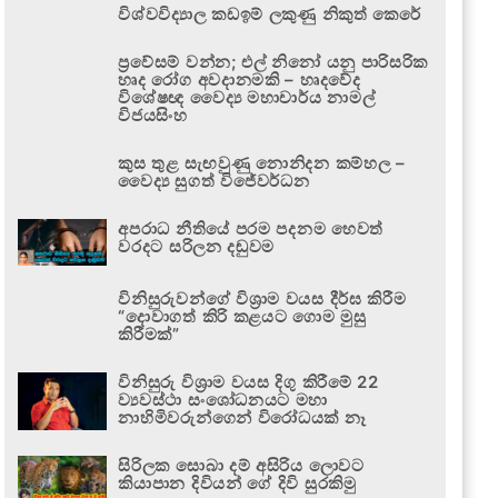
විශ්වවිද්‍යාල කඩඉම් ලකුණු නිකුත් කෙරේ
ප්‍රවේසම් වන්න; එල් නිනෝ යනු පාරිසරික
හෘද රෝග අවදානමකි – හෘදවේද
විශේෂඥ වෛද්‍ය මහාචාර්ය නාමල්
විජයසිංහ
කුස තුළ සැඟවුණු නොනිදන කම්හල –
වෛද්‍ය සුගත් විජේවර්ධන
අපරාධ නීතියේ පරම පදනම හෙවත්
වරදට සරිලන දඬුවම
විනිසුරුවන්ගේ විශ්‍රාම වයස දීර්ඝ කිරීම
“දොවාගත් කිරි කළයට ගොම මුසු
කිරීමක්”
විනිසුරු විශ්‍රාම වයස දිගු කිරීමේ 22
ව්‍යවස්ථා සංශෝධනයට මහා
නාහිමිවරුන්ගෙන් විරෝධයක් නෑ
සිරිලක සොබා දම් අසිරිය ලොවට
කියාපාන දිවියන් ගේ දිවි සුරකිමු