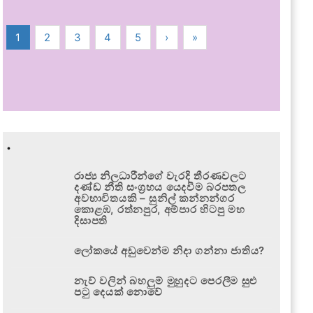
1
2
3
4
5
›
»
.
රාජ්‍ය නිලධාරීන්ගේ වැරදි තීරණවලට
දණ්ඩ නීති සංග්‍රහය යෙදවීම බරපතල
අවභාවිතයකි – සුනිල් කන්නන්ගර
කොළඹ, රත්නපුර, අම්පාර හිටපු මහ
දිසාපති
ලෝකයේ අඩුවෙන්ම නිදා ගන්නා ජාතිය?
නැව් වලින් බහලුම් මුහුදට පෙරලීම සුළු
පටු දෙයක් නොවේ