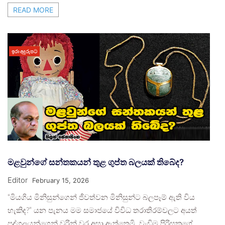
READ MORE
ඉරා අදුරුපට
මළවුන්ගේ සන්තකයන් තුළ ගුප්ත බලයක් තිබේද?
Editor
February 15, 2026
“මියගිය මිනිසුන්ගෙන් ජීවත්වන මිනිසුන්ට බලපෑම් ඇති විය
හැකිද?” යන පැනය මම සමාජයේ විවිධ තරාතිරම්වලට අයත්
පුද්ගලයන්ගෙන් වරින් වර අසා ඇත්තෙමි. වැඩිම පිරිසකගේ