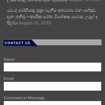
ඩෙංගු රෝගියකු ⁣මුත්‍රා මැනීම අත්‍යවශ්‍ය වන හේතුව
දැන ගනිමු – කායික රෝග විශේෂඥ වෛද්‍ය උපුල් ද
සිල්වා
August 10, 2026
CONTACT US
Name
*
Email
*
Comment or Message
*