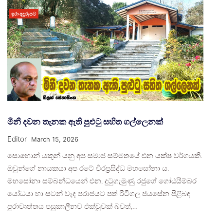
ඉරා අදුරුපට
මිනී දවන තැනක ඇති පුළුටු සහිත ගල්ලෙනක්
Editor
March 15, 2026
සොහොන් යකුන් යනු අප සමාජ සම්මතයේ එන යක්ෂ වර්ගයකි.
ඔවුන්ගේ නායකයා අප රටේ චිරප්‍රසිද්ධ මහසෝනා ය.
මහසෝනා සම්බන්ධයෙන් එන, දුටුගැමුණු රජුගේ ගෝඨයිම්බර
යෝධයා හා සටන් වැද පරාජයට පත් රිටිගල ජයසේන පිළිබඳ
පුරාවෘත්තය පසුකාලීනව එක්වූවක් බවත්,…