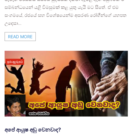
සම්බන්ධයෙන් යළි විමසුමක් කළ යුතු යැයි මට සිතේ. ඒ එම
සංගමයේ, රජයේ සහ විශේෂයෙන්ම අසරණ රෝගීන්ගේ යහපත
උදෙසා…
READ MORE
ඉරා අදුරුපට
අපේ ආයුෂ අඩු වෙනවාද?