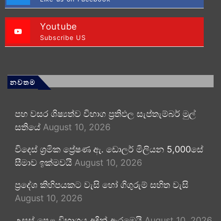
Youtube
Subscribe US
නවතම
පහ වසර ශිෂ්‍යත්ව විභාග ප්‍රතිඵල සැප්තැම්බර් මුල්
සතියේ
August 10, 2026
විදෙස් ශ්‍රමික ප්‍රේෂණ ඇ. ඩොලර් මිලියන 5,000සේ
සීමාව ඉක්මවයි
August 10, 2026
ප්‍රදේශ කිහිපයකට වැසි හෝ ගිගුරුම් සහිත වැසි
August 10, 2026
උසස් පෙළ විභාගය අදින් ඇරඹෙයි
August 10, 2026