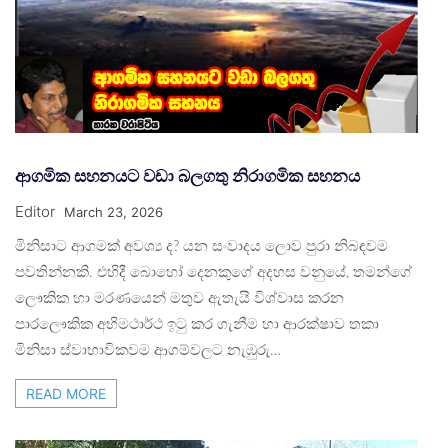
ආගමික සහනයට වඩා බලගතු නිරාගමික සහනය
Editor
March 23, 2026
මිනිසාට ආගමක් අවශ්‍ය ද? යන සංවාදය ලොව පුරා නිබඳවම
පවතින්නකි. එහිදී බොහෝ දෙනකුගේ අදහස වනුයේ, තමන්ගේ
ලෞකික හා මරණයෙන් මතුව ඇතැයි විශ්වාස කරන
පාරලෞකික අභිමථාර්ථ ඉටු කර ගැනීම හා ආරක්ෂාව තකා
මිනිසා ස්වාභාවිකවම ආගම්වලට නැඹුරු…
READ MORE