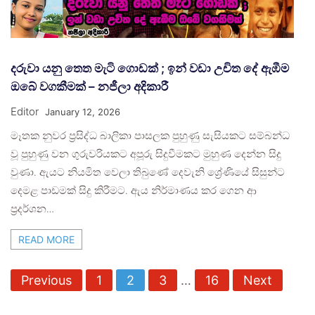
දරුවා යනු තෙත මැටි ගොඩක් ; ඉන් වඩා උචිත දේ ඇඹීම
ඔබේ වගකීමක් – නජීලා අදිකාරී
Editor
January 12, 2026
මෑතක නුවර ප්‍රසිද්ධ බාලිකා පාසලක පුහුණු සැසියකට සම්බන්ධ
වූ පුහුණු වන ගුරුවරියකට අපූරු සිදුවීමකට මුහුණ දෙන්න සිදු
වුණා. ඇයට නියමිත වෙලා තිබුණේ දෙවැනි ශ්‍රේණියේ සිසුන්ට
දෙමළ පාඩමක් සිදු කිරීමට. ඇය නිර්මාණය කර ගෙන ආ
ප්‍රදර්ශන…
READ MORE
P
Previous
1
2
3
…
16
Next
o