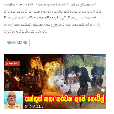
පසුගිය දිනෙක මම ගම්පහ ආසන්නයේ මගේ මිතුරියකගේ
නිවසේ පැවැති සාංඝික දානමය පුණ්‍ය කර්මයකට සහභාගී වීමි.
සිංහල බෞද්ධ පරිසරයක ඉපිද හැදී වැඩී, සිංහල මාධ්‍යයෙන්
පාසල් සහ සරසවි අධ්‍යාපනය ලැබූ මට එය කෙසේවත් නුහුරු
නුපුරුදු අත්දැකීමක් නොවේ.…
READ MORE
ඉරා අදුරුපට