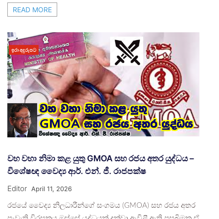
READ MORE
ඉරා අදුරුපට
වහ වහා නිමා කළ යුතු GMOA සහ රජය අතර යුද්ධය –
විශේෂඥ වෛද්‍ය ආර්. එන්. ජී. රාජපක්ෂ
Editor
April 11, 2026
රජයේ වෛද්‍ය නිලධාරීන්ගේ සංගමය (GMOA) සහ රජය අතර
පැවැති විරසකය ඔස්සේ යුද්ධයක් දක්වා ඇවිළී ඇති පසුබිමක ඒ