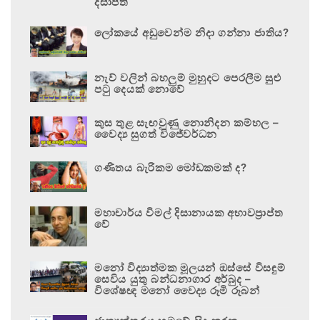
දිසාපති
ලෝකයේ අඩුවෙන්ම නිදා ගන්නා ජාතිය?
නැව් වලින් බහලුම් මුහුදට පෙරලීම සුළු
පටු දෙයක් නොවේ
කුස තුළ සැඟවුණු නොනිදන කම්හල –
වෛද්‍ය සුගත් විජේවර්ධන
ගණිතය බැරිකම මෝඩකමක් ද?
මහාචාර්ය විමල් දිසානායක අභාවප්‍රාප්ත
වේ
මනෝ විද්‍යාත්මක මූලයන් ඔස්සේ විසඳුම්
සෙවිය යුතු බන්ධනාගාර අර්බුද –
විශේෂඥ මනෝ වෛද්‍ය රූමි රූබන්