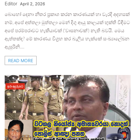
Editor
April 2, 2026
බොහෝ දෙනා නිතර ප්‍රකාශ කරන කාරණයක් හා වැරදි අදහසක්
නම්, අපේ අත්තලා මුත්තලා මෙන් දිගු ආයු කාලයක් භුක්ති විඳීමට
අපේ පරම්පරාවට හැකියාවක් (‘වාසනාවක්’) නැති බවයි. මෙය
ඇත්තක්ද? මේ කාරණය විග්‍රහ කර බැලිය හැක්කේ සංඛ්‍යාලේඛන
ඇසුරිනි.…
READ MORE
ඉරා අදුරුපට