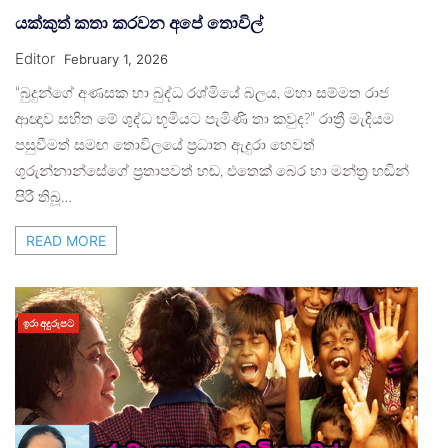
යක්කුත් කතා කරවන අපේ තොවිල්
Editor
February 1, 2026
“බුදුන්ගේ අණසක හා බුද්ධ රශ්මියේ බලය, මහා සම්මත රාජ
ආඥාව සහිත මේ ශුද්ධ භූමියට පැමිණි තා කවුද?” ​රාත්‍රී මැදියම
පසුවීමත් සමඟ තොවිලයේ ප්‍රධාන ඇදුරා හෙවත්
ගුරුන්නාන්සේගේ ප්‍රතාපවත් හඬ, එතෙක් බෙර හා මන්ත්‍ර හඬින්
පිරී තිබූ…
READ MORE
ඉරා අදුරුපට