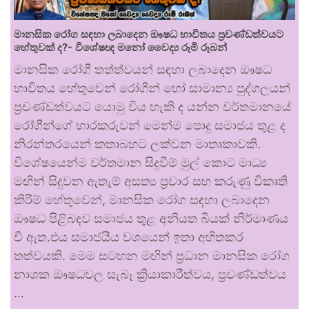
මානසික රෝග සඳහා ලබාදෙන ඖෂධ භාවිතය ප්‍රචණ්ඩත්වයට
හේතුවක් ද?- විශේෂඥ මනෝ වෛද්‍ය රූමි රූබන්
මානසික රෝගී තත්ත්වයන් සඳහා ලබාදෙන ඖෂධ
භාවිතය හේතුවෙන් රෝගීන් හෝ සාමාන්‍ය පුද්ගලයන්
ප්‍රචණ්ඩත්වයට යොමු විය හැකි ද යන්න වර්තමානයේ
රෝගීන්ගේ භාරකරුවන් මෙන්ම පොදු සමාජය තුළ ද
නිරන්තරයෙන් කතාබහට ලක්වන මාතෘකාවකි.
විශේෂයෙන්ම වර්තමාන සිදුවීම් මුල් කොට මාධ්‍ය
මඟින් සිදුවන ඇතැම් අසත්‍ය ප්‍රචාර සහ කරුණු විකෘති
කිරීම් හේතුවෙන්, මානසික රෝග සඳහා ලබාදෙන
ඖෂධ පිළිබඳව සමාජය තුළ අනියත බියක් නිර්මාණය
වී ඇත.එය සමාජයීය වශයෙන් ඉතා අහිතකර
තත්වයකි. මෙම සටහන මඟින් ප්‍රධාන මානසික රෝග
නාශක ඖෂධවල සැබෑ ක්‍රියාකාරීත්වය, ප්‍රචණ්ඩත්වය
…