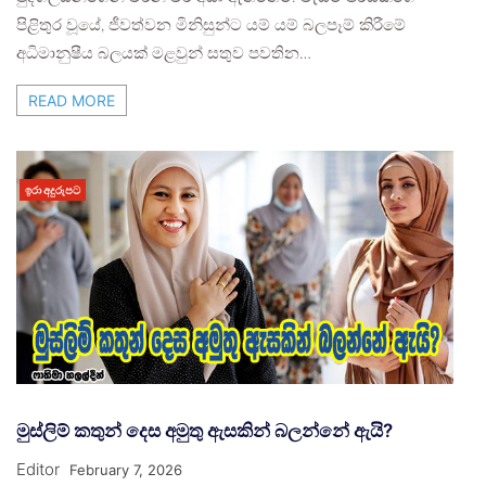
පිළිතුර වූයේ, ජීවත්වන මිනිසුන්ට යම් යම් බලපෑම් කිරීමේ
අධිමානුෂීය බලයක් මළවුන් සතුව පවතින…
READ MORE
ඉරා අදුරුපට
මුස්ලිම් කතුන් දෙස අමුතු ඇසකින් බලන්නේ ඇයි?
Editor
February 7, 2026