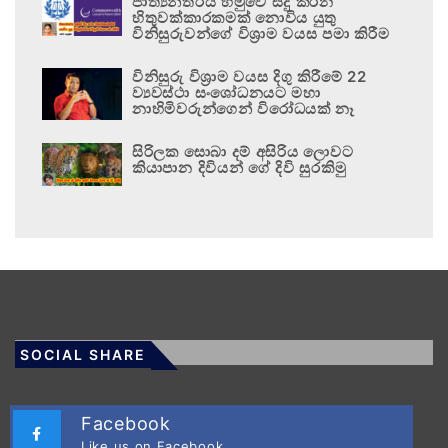
ජාත්‍යන්තරය හමුවේ සිදු කරන
හිතුවක්කාරකමක් නොවිය යුතු
විනිසුරුවන්ගේ විශ්‍රාම වයස පමා කිරීම
විනිසුරු විශ්‍රාම වයස දිගු කිරීමේ 22
ව්‍යවස්ථා සංශෝධනයට මහා
නාහිමිවරුන්ගෙන් විරෝධයක් නෑ
සිරිලක සොබා දම් අසිරිය ලොවට
කියාපාන දිවියන් ගේ දිවි සුරකිමු
SOCIAL SHARE
Facebook
Like us on Facebook