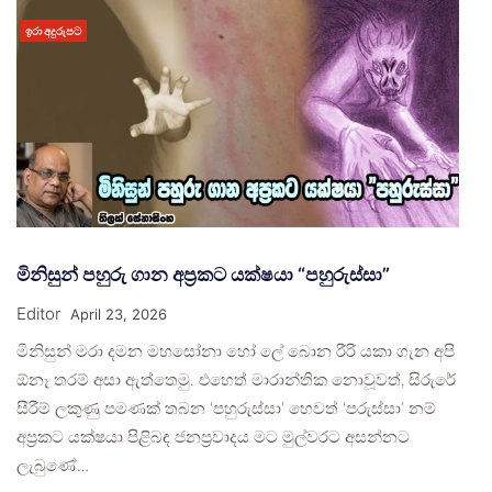
ඉරා අදුරුපට
මිනිසුන් පහුරු ගාන අප්‍රකට යක්ෂයා “පහුරුස්සා”
Editor
April 23, 2026
මිනිසුන් මරා දමන මහසෝනා හෝ ලේ බොන රීරි යකා ගැන අපි
ඕනෑ තරම් අසා ඇත්තෙමු. එහෙත් මාරාන්තික නොවූවත්, සිරුරේ
සීරීම් ලකුණු පමණක් තබන ‘පහුරුස්සා’ හෙවත් ‘පරුස්සා’ නම්
අප්‍රකට යක්ෂයා පිළිබඳ ජනප්‍රවාදය මට මුල්වරට අසන්නට
ලැබුණේ…