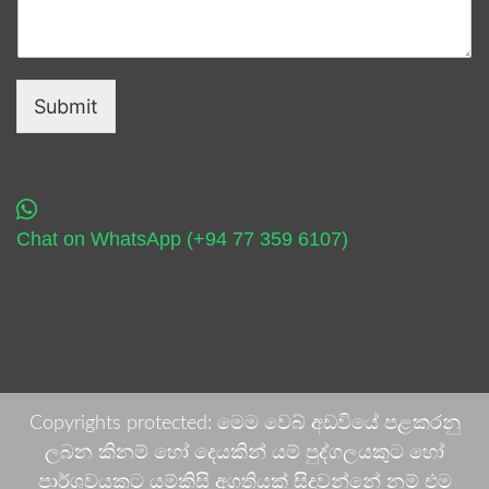
Submit
Chat on WhatsApp (+94 77 359 6107)
Copyrights protected: මෙම වෙබ් අඩවියේ පළකරනු
ලබන කිනම් හෝ දෙයකින් යම් පුද්ගලයකුට හෝ
පාර්ශවයකට යම්කිසි අගතියක් සිදුවන්නේ නම් එම