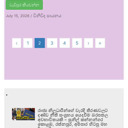
වැඩිපුර කියවන්න
විනිවිද සායනය
July 15, 2026
/
‹
1
2
3
4
5
›
»
.
රාජ්‍ය නිලධාරීන්ගේ වැරදි තීරණවලට
දණ්ඩ නීති සංග්‍රහය යෙදවීම බරපතල
අවභාවිතයකි – සුනිල් කන්නන්ගර
කොළඹ, රත්නපුර, අම්පාර හිටපු මහ