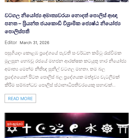
වටගල නියෝජ්‍ය අමාත්‍යවරයා නොදත් පොලිස් ආඥා
පනත – ප්‍රියන්ත ජයකොඩි විශ්‍රාමික ජ්‍යෙෂ්ඨ නියෝජ්‍ය
පොලිස්පති
Editor
March 31, 2026
පසුගියදා කොළඹ ප්‍රදේශයේ පැවති සංවර්ධන කමිටු රැස්වීමක
මුලසුන හෙබවූ රජයේ මහජන ආරක්ෂක කටයුතු භාර නියෝජ්‍ය
අමාත්‍ය මෙන්ම නීතිඥ සුනිල් වටගල මහතා, තම බල
ප්‍රදේශයෙන් පිටත පොලිස් බල ප්‍රදේශයක මත්ද්‍රව්‍ය වැටලීමක්
කිරීම සම්බන්ධව පොලිස් ස්ථානාධිපතිවරයෙකු සභාවක්…
READ MORE
ඉරා අදුරුපට