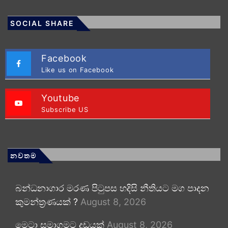
SOCIAL SHARE
Facebook
Like us on Facebook
Youtube
Subscribe US
නවතම
බන්ධනාගාර මරණ පිටුපස හදිසි නීතියට මග පාදන
කුමන්ත්‍රණයක් ?
August 8, 2026
මෙටා සමාගමට දඩයක්
August 8, 2026