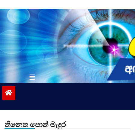
Skip
to
content
vinivida.lk
තිනෙත පොත් මැදුර