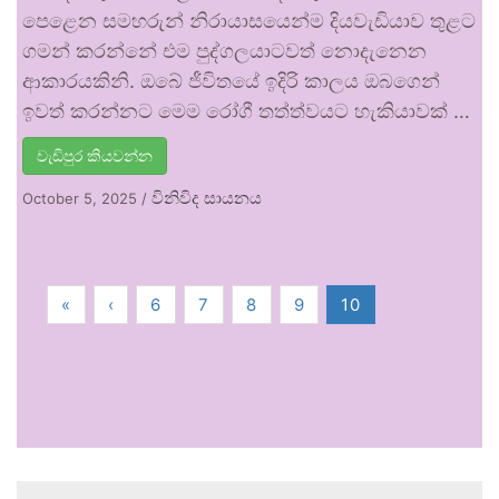
පෙළෙන සමහරුන් නිරායාසයෙන්ම දියවැඩියාව තුළට
ගමන් කරන්නේ එම පුද්ගලයාටවත් නොදැනෙන
ආකාරයකිනි. ඔබේ ජීවිතයේ ඉදිරි කාලය ඔබගෙන්
ඉවත් කරන්නට මෙම රෝගී තත්ත්වයට හැකියාවක් …
වැඩිපුර කියවන්න
විනිවිද සායනය
October 5, 2025
/
«
‹
6
7
8
9
10