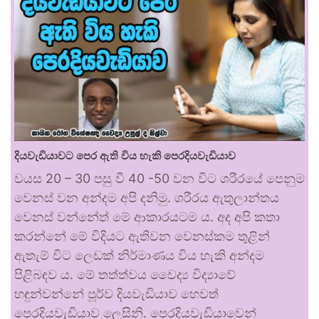
දියවැඩියාවට පෙර ඇති විය හැකි පෙරදියවැඩියාව
වයස 20 – 30 පසු වී 40 -50 වන විට ශරීරයේ පෙනුම
වෙනස් වන අන්දම අපි දනිමු. ශරීරය ඇතුලාන්තය
වෙනස් වන්නේත් මේ ආකාරයටම ය. අද අපි කතා
කරන්නේ මේ විදියට ඇතිවන වෙනස්කම තුළින්
ඇතැම් විට ලෙඩක් නිර්මාණය විය හැකි අන්දම
පිළිබඳව ය. මේ තත්ත්වය වෛද්‍ය විද්‍යාවේ
හඳුන්වන්නේ පූර්ව දියවැඩියාව හෙවත්
පෙරදියවැඩියාව ලෙසිනි. පෙරදියවැඩියාවෙන්