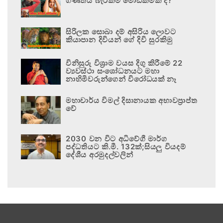
ගණිතය බැරිකම මෝඩකමක් ද?
සිරිලක සොබා දම් අසිරිය ලොවට
කියාපාන දිවියන් ගේ දිවි සුරකිමු
විනිසුරු විශ්‍රාම වයස දිගු කිරීමේ 22
ව්‍යවස්ථා සංශෝධනයට මහා
නාහිමිවරුන්ගෙන් විරෝධයක් නෑ
මහාචාර්ය විමල් දිසානායක අභාවප්‍රාප්ත
වේ
2030 වන විට අධිවේගී මාර්ග
පද්ධතියට කි.මී. 132ක්;සියලු වියදම්
දේශීය අරමුදල්වලින්