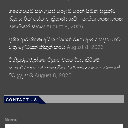
ශිෂ්‍යත්වයට සහ උසස් පෙළට පෙනී සිටින සිසුන්ට
‘සිසු සැරිය’ සේවාව ක්‍රියාත්මකයි – ජාතික ගමනාගමන
කොමිෂන් සභාව
August 8, 2026
දත්ත ආරක්ෂණ අධිකාරියෙන් රාජ්‍ය අංශය සඳහා නව
චක්‍ර ලේඛයක් නිකුත් කරයි
August 8, 2026
විනිසුරුවරුන්ගේ විශ්‍රාම වයස දීර්ඝ කිරීමේ
සංශෝධනයට ජනමත විචාරණයක් අවශ්‍ය වුවහොත්
ඊට සූදානම්
August 8, 2026
CONTACT US
Name
*