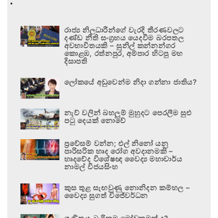
.
රාජ්‍ය නිලධාරීන්ගේ වැරදි තීරණවලට
දණ්ඩ නීති සංග්‍රහය යෙදවීම බරපතල
අවභාවිතයකි – සුනිල් කන්නන්ගර
කොළඹ, රත්නපුර, අම්පාර හිටපු මහ
දිසාපති
ලෝකයේ අඩුවෙන්ම නිදා ගන්නා ජාතිය?
නැව් වලින් බහලුම් මුහුදට පෙරලීම සුළු
පටු දෙයක් නොවේ
ප්‍රවේසම් වන්න; එල් නිනෝ යනු
පාරිසරික හෘද රෝග අවදානමකි –
හෘදවේද විශේෂඥ වෛද්‍ය මහාචාර්ය
නාමල් විජයසිංහ
කුස තුළ සැඟවුණු නොනිදන කම්හල –
වෛද්‍ය සුගත් විජේවර්ධන