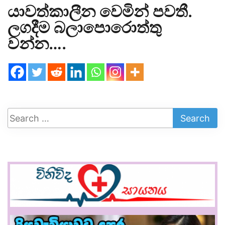
යාවත්කාලීන වෙමින් පවතී.
ලගදීම බලාපොරොත්තු
වන්න….