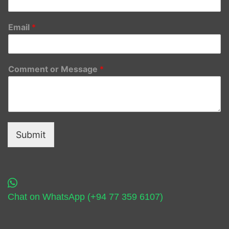
Email
*
Comment or Message
*
Submit
Chat on WhatsApp (+94 77 359 6107)