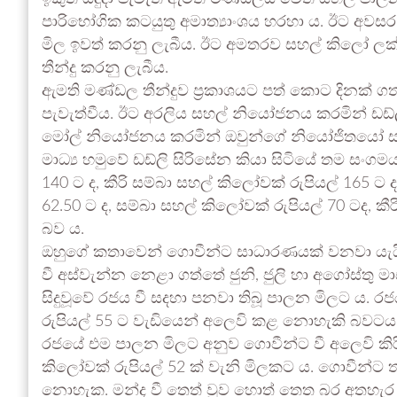
පාරිභෝගික කටයුතු අමාත්‍යාංශය හරහා ය. ඊට අව
මිල ඉවත් කරනු ලැබීය. ඊට අමතරව සහල් කිලෝ ලක
තීන්දු කරනු ලැබීය.
ඇමති මණ්ඩල තීන්දුව ප්‍රකාශයට පත් කොට දිනක් ගත 
පැවැත්වීය. ඊට අරලිය සහල් නියෝජනය කරමින් ඩඩ්ලි
මෝල් නියෝජනය කරමින් ඔවුන්ගේ නියෝජිතයෝ සහ
මාධ්‍ය හමුවේ ඩඩ්ලි සිරිසේන කියා සිටියේ තම සංග
140 ට ද, කීරි සම්බා සහල් කිලෝවක් රුපියල් 165 ට
62.50 ට ද, සම්බා සහල් කිලෝවක් රුපියල් 70 ටද, කී
බව ය.
ඔහුගේ කතාවෙන් ගොවීන්ට සාධාරණයක් වනවා යැය
වී අස්වැන්න නෙළා ගත්තේ ජුනි, ජුලි හා අගෝස්තු
සිදුවූවේ රජය වී සදහා පනවා තිබූ පාලන මිලට ය. ර
රුපියල් 55 ට වැඩියෙන් අලෙවි කළ නොහැකි බවටය
රජයේ එම පාලන මිලට අනුව ගොවීන්ට වී අලෙවි කිරීම
කිලෝවක් රුපියල් 52 ක් වැනි මිලකට ය. ගොවීන්
නොහැක. මන්ද වී තෙත් වුව හොත් තෙත බර අතහැර ව