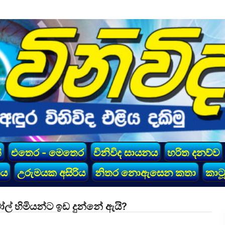
්
එතෙර - මෙතෙර
විනිවිද සායනය
හරිත දනව්ව
කය
උරුමයක අසිරිය
නිතර නොඇසෙන කතා
කාටූ
් හිමියන්ට ඉඩ දුන්නේ ඇයි?