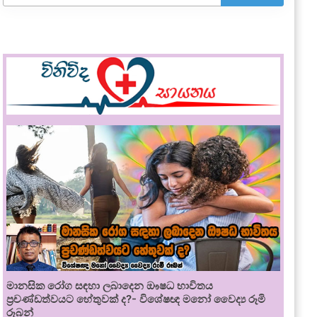
මානසික රෝග සඳහා ලබාදෙන ඖෂධ භාවිතය
ප්‍රචණ්ඩත්වයට හේතුවක් ද?- විශේෂඥ මනෝ වෛද්‍ය රූමි
රූබන්