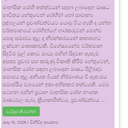
මානසික රෝගී තත්ත්වයන් සඳහා ලබාදෙන ඖෂධ
භාවිතය හේතුවෙන් රෝගීන් හෝ සාමාන්‍ය
පුද්ගලයන් ප්‍රචණ්ඩත්වයට යොමු විය හැකි ද යන්න
වර්තමානයේ රෝගීන්ගේ භාරකරුවන් මෙන්ම
පොදු සමාජය තුළ ද නිරන්තරයෙන් කතාබහට
ලක්වන මාතෘකාවකි. විශේෂයෙන්ම වර්තමාන
සිදුවීම් මුල් කොට මාධ්‍ය මඟින් සිදුවන ඇතැම්
අසත්‍ය ප්‍රචාර සහ කරුණු විකෘති කිරීම් හේතුවෙන්,
මානසික රෝග සඳහා ලබාදෙන ඖෂධ පිළිබඳව
සමාජය තුළ අනියත බියක් නිර්මාණය වී ඇත.එය
සමාජයීය වශයෙන් ඉතා අහිතකර තත්වයකි. මෙම
සටහන මඟින් ප්‍රධාන මානසික රෝග නාශක
ඖෂධවල සැබෑ ක්‍රියාකාරීත්වය, ප්‍රචණ්ඩත්වය …
වැඩිපුර කියවන්න
විනිවිද සායනය
July 15, 2026
/