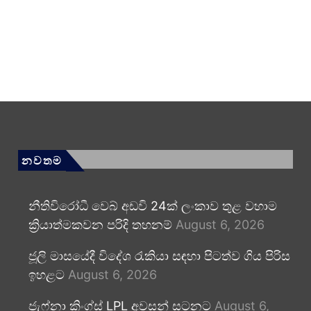
නවතම
නීතිවිරෝධී වෙබ් අඩවි 24ක් ලංකාව තුළ වහාම
ක්‍රියාත්මකවන පරිදි තහනම්
August 6, 2026
ජූලි මාසයේදී විදේශ රැකියා සඳහා පිටත්ව ගිය පිරිස
ඉහළට
August 6, 2026
ජැෆ්නා කිංග්ස් LPL අවසන් සටනට
August 6,