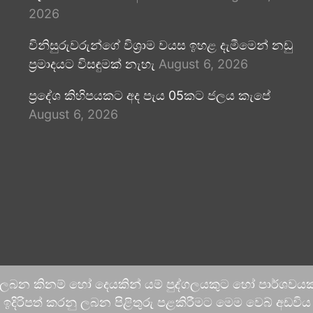
2026
විනිසුරුවරුන්ගේ විශ්‍රාම වයස ඉහළ දැමීමෙන් නඩු
ප්‍රමාදයට විසඳුමක් නැහැ
August 6, 2026
ප්‍රදේශ කිහිපයකට අද පැය 05කට ජලය කැපේ
August 6, 2026
 ලබන කිනම් හෝ දෙයකින් යම් පුද්ගලයකුට හෝ පාර්ශවයකට
දිරිපත් කරනු ලබන පිළිතුරු පළකිරීමට මෙම වෙබ් අඩවිය ආච