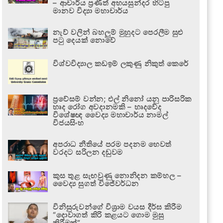
– ආචාර්ය ප්‍රණීත් අභයසුන්දර හිටපු
මානව විද්‍යා මහාචාර්ය
නැව් වලින් බහලුම් මුහුදට පෙරලීම සුළු
පටු දෙයක් නොවේ
විශ්වවිද්‍යාල කඩඉම් ලකුණු නිකුත් කෙරේ
ප්‍රවේසම් වන්න; එල් නිනෝ යනු පාරිසරික
හෘද රෝග අවදානමකි – හෘදවේද
විශේෂඥ වෛද්‍ය මහාචාර්ය නාමල්
විජයසිංහ
අපරාධ නීතියේ පරම පදනම හෙවත්
වරදට සරිලන දඬුවම
කුස තුළ සැඟවුණු නොනිදන කම්හල –
වෛද්‍ය සුගත් විජේවර්ධන
විනිසුරුවන්ගේ විශ්‍රාම වයස දීර්ඝ කිරීම
“දොවාගත් කිරි කළයට ගොම මුසු
කිරීමක්”