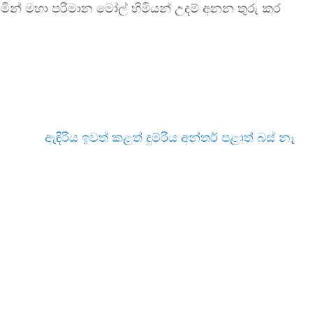
මින් මහා පරිමාන මෝල් හිමියන් උදම් අනන තුරු කර
ඇඳිරිය ඉවත් කළත් දුම්රිය අන්තර් පළාත් බස් නෑ