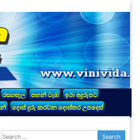
රසගඟුල
පහන් ටැඹ
ඉරා අදුරුපට
න්
දොස් දුරු කරවන දොස්තර උපදෙස්