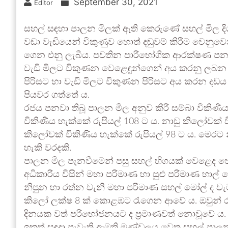
September 30, 2021
Editor
සහල් සඳහා පාලන මිලක් ඇති කෙරුණේ සහල් මිල දි
වඩා වැඩියෙන් විකුණුව හොත් දඬුවම් කිරීම වෙනු
ගෙන එනු ලැබීය. පවතින පාරිභෝගික ආරක්ෂණ ප
වැඩි මිලට විකුණන වෙළෙඳුන්ගෙන් අය කරනු ලබන 
පිරිසට හා වැඩි මිලට විකුණන පිරිසට අය කරන දඩය 
පියවර ගත්තේ ය.
රජය පනවා තිබූ පාලන මිල අනුව කීරි සම්බා විකිණ
විකිණිය හැක්කේ රුපියල් 108 ට ය. නාඩු කිලෝවක් ව
කිලෝවක් විකිණිය හැක්කේ රුපියල් 98 ට ය. මෙරට න
හැකි වරදකි.
පාලන මිල පැනවීමෙන් පසු සහල් හිගයක් වෙළෙද 
අධිකාරිය විසින් මහා පරිමාණ හා සුළු පරිමාණ හාල
නිපුන හා රත්න වැනි මහා පරිමාණ සහල් මෝල් ද
කිලෝ ලක්ෂ 8 ක් කොළඹට රැගෙන ආවේ ය. ඔවුන්
දිනයක වත් පරිභෝජනයට ද ප්‍රමාණවත් නොවූවේ ය.
ඉකුත් සඳුදා පැවැති ඇමති මණ්ඩලය වෙත සහල් පාලන