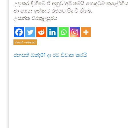
උදාකර දී තිබේ.ඒ අනුව”අපි තමයි හොඳටම කළේ”කිය
බා ගෙන ඉන්නට රජයට සිදු වී තිබේ.
ලසන්ත වීරකුලසූරිය
එතෙර - මෙතෙර
ජනපති ඔක්;01 දා රට විවෘත කරයි