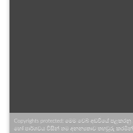
Copyrights protected: මෙම වෙබ් අඩවියේ පළකරනු
හෝ පාර්ශවය විසින් තම අනන්‍යතාව තහවුරු කරමින් ඉ