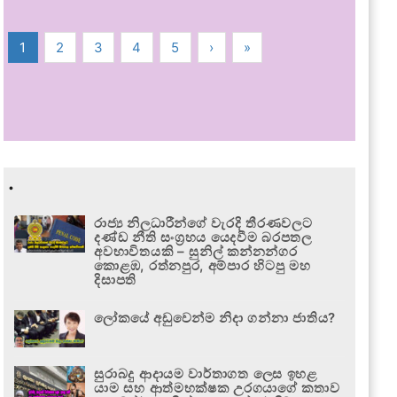
1
2
3
4
5
›
»
.
රාජ්‍ය නිලධාරීන්ගේ වැරදි තීරණවලට
දණ්ඩ නීති සංග්‍රහය යෙදවීම බරපතල
අවභාවිතයකි – සුනිල් කන්නන්ගර
කොළඹ, රත්නපුර, අම්පාර හිටපු මහ
දිසාපති
ලෝකයේ අඩුවෙන්ම නිදා ගන්නා ජාතිය?
සුරාබදු ආදායම වාර්තාගත ලෙස ඉහළ
යාම සහ ආත්මභක්ෂක උරගයාගේ කතාව