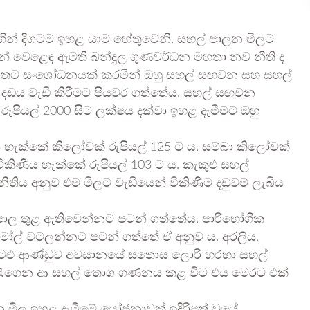
ගින් දිගටම ඉහළ යාම හේතුවෙනි. සහල් පාලන මිලට
වෙන් වෙළෙඳ ඇමති බන්දුල ගුණවර්ධන මහතා නව නීති ද
නතට සංශෝධනයක් කරමින් ඔහු සහල් සඟවන සහ සහල්
දඩය වැඩි කිරීමට පියවර ගත්තේය. සහල් සඟවන
රුපියල් 2000 සිට ලක්ෂය දක්වා ඉහළ දැමීමට ඔහු
ිය හැක්කේ කිලෝවක් රුපියල් 125 ට ය. සම්බා කිලෝවක්
ිකිණිය හැක්කේ රුපියල් 103 ට ය. කැකුළු සහල්
ීතිය අනුව එම මිලට වැඩියෙන් විකිණිම දඩුවම් ලැබිය
පොල තුළ ඇතිවෙන්නට පටන් ගත්තේය. පාරිභෝගික
් මෝල් වටලන්නට පටන් ගත්තේ ඒ අනුව ය. අරලිය,
 වැටළු ආණ්ඩුව අවසානයේ සතොස ලොරි හරහා සහල්
 රැගෙන ආ සහල් තොග ගණනය කළ විට එය මෙරට එක්
 මිල ඉහළ දැමීමේ යෝජනාවක් ඉදිරිපත් වූයේ