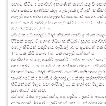
නොමැතිවීම ද ගොවීන් ඉක්මණින් තමන් සතු වී ත
ඊට අමතරව ආණ්ඩුව කළ බලපෑමක් ද තිබුනි. කෘෂිකර
අලෙවි නොකරන වෙළෙඳුන්ට පොහොර සහනාධාරය 
තමන් සතු වී අස්වැන්න අලෙවි කිරීමට පියවර ගත්හ.
වී විකිණිමට සිදුවීම ය.
මේ වන විට සහල් මෝල් හිමියන් සතුව ඇත්තේ එලෙස 
පිරිසක් සතුව වී තොග තිබිය හැකිමුත් බහුතර ගොවීන්
මෝල් හිමියන් සතුවීමය. රුපියල් 55 ට අඩුවෙන් ගත්
140 ටත්, කීරි සම්බා 165 ටත් අලෙවි වන්නේ ය.
එනයින් ගත් කළ කෝටි ප්‍රකෝටි ගණනක මුදල් සහල
නොඅනුමාන ය. ගොවීන් හා බත් කන ජනතාව පීඩාවට ප
මහාපරිමාණ මෝල් හිමියන්ට එරෙහිව ඉතිහාසය පුරා 
කණ්ඩායමක් ද සිටිති. මරඳගහමුල කේන්ද්‍ර කරගනිමින්
හිමියන්ගේ මිලට වඩා රුපියල් 10 ක හෝ අඩු මිලකට
ප්‍රමාණවත් නොවේ.
වත්මන් රජය බලයට පත්වූ පසු වැඩිම ගැසට් සංඛ්‍යා
අවසානයේ රජය ඒ ගැසට් ඉවත් කොට ගත් නිසා මහා ප