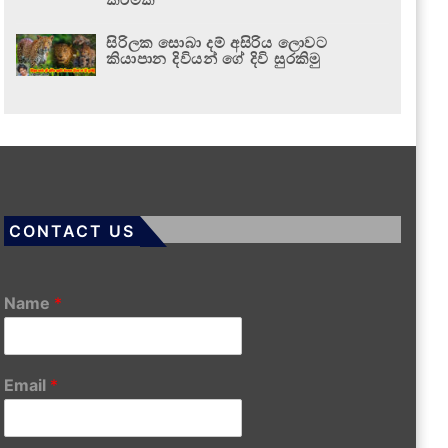
සිරිලක සොබා දම් අසිරිය ලොවට
කියාපාන දිවියන් ගේ දිවි සුරකිමු
CONTACT US
Name
*
Email
*