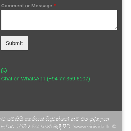
Comment or Message
*
Submit
Chat on WhatsApp (+94 77 359 6107)
 යම්කිසි අගතියක් සිදුවන්නේ නම් එම පුද්ගලයා
ාර ධර්මීය වශයෙන් බැඳී සිටී. 'www.vinivida.lk' ©