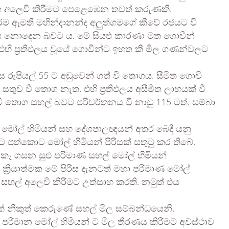
ොග අලෙවි කිරීමට පෙළෙඹෙන තවත් කරුණකි.
්ම ඇමති මහින්දානන්ද අලුත්ගමගේ කීවේ රජයට වී
නොදෙන බවට ය. මේ සියළු කාරණා මත ගොවීන්
 එහි ප්‍රතිඵලය වූයේ ගොවීන්ට ඉහත කී මිල ගණන්වලට
රුපියල් 55 ට අඩුවෙන් ගත් වී තොගය. සීමිත ගොවි
 සතුව වී තොග නැත. එහි ප්‍රතිඵලය අසීමිත ලාභයක් වී
 වී තොග සහල් බවට පරිවර්තනය වී නාඩු 115 ටත්, සම්බා
් මෝල් හිමියන් සහ දේශපාලඥයන් අතර බෙදී යනු
ත්කොට මෝල් හිමියන් පිරිසක් සතුටු කර තිබේ.
කෑ ගසන සුළු පරිමාණ සහල් මෝල් හිමියන්
 ක්‍රියාත්මක මේ පිරිස දැනටත් මහා පරිමාණ මෝල්
 සහල් අලෙවි කිරීමට උත්සාහ කරති. නමුත් එය
වක් නිකුත් කෙරුණේ සහල් මිල සම්බන්ධයෙනි.
රිමාන මෝල් හිමියන් ට මිල තීරණය කිරීමට අවස්ථාව