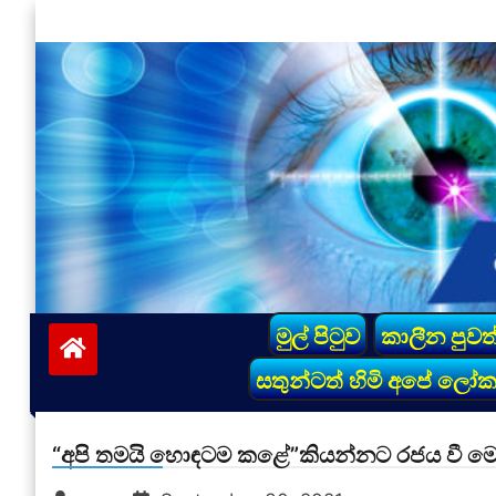
Skip
to
content
vinivida.lk
මුල් පිටුව
කාලීන පුවත
සතුන්ටත් හිමි අපේ ලෝ
“අපි තමයි හොඳටම කළේ”කියන්නට රජය වී මෝල