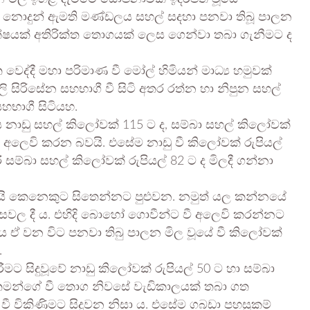
සර නොදුන් ඇමති මණ්ඩලය සහල් සදහා පනවා තිබූ පාලන
්ෂයක් අතිරික්ත තොගයක් ලෙස ගෙන්වා තබා ගැනීමට ද
වෙද්දී මහා පරිමාණ වී මෝල් හිමියන් මාධ්‍ය හමුවක්
 සිරිසේන සහභාගී වී සිටි අතර රත්න හා නිපුන සහල්
භාගී සිටියහ.
මය නාඩු සහල් කිලෝවක් 115 ට ද, සම්බා සහල් කිලෝවක්
 ද අලෙවි කරන බවයි. එසේම නාඩු වී කිලෝවක් රුපියල්
රි සම්බා සහල් කිලෝවක් රුපියල් 82 ට ද මිලදී ගන්නා
ි කෙනෙකුට සිතෙන්නට පුළුවන. නමුත් යල කන්නයේ
 මාසවල දී ය. එහිදි බොහෝ ගොවීන්ට වී අලෙවි කරන්නට
ජය ඒ වන විට පනවා තිබු පාලන මිල වූයේ වී කිලෝවක්
.
ට සිදුවූවේ නාඩු කිලෝවක් රුපියල් 50 ට හා සම්බා
ට තමන්ගේ වී තොග නිවසේ වැඩිකාලයක් තබා ගත
ී විකිණිමට සිදුවන නිසා ය. එසේම ගබඩා පහසුකම්