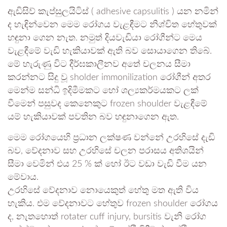
ඇඩිසිව් කැප්සුලයිටිස් ( adhesive capsulitis ) යන නමින්
ද හැඳින්වෙන මෙම රෝගය වැළඳීමට නිශ්චිත හේතුවක්
හඳුනා ගෙන නැත. නමුත් දියවැඩියා රෝගීන්ට මෙය
වැළඳීමේ වැඩි හැකියාවක් ඇති බව සොයාගෙන තිබේ.
මේ හැරුණු විට දීර්ඝකාලීනව අතේ චලනය සීමා
කරන්නට සිදු වූ sholder immonilization රෝගීන් අතර
මෙන්ම සන්ධි ඉදිමීමකට හෝ ශල්‍යකර්මයකට ලක්
වීමෙන් පසුවද කෙනෙකුට frozen shoulder වැළඳීමේ
යම් හැකියාවක් පවතින බව හඳුනාගෙන ඇත.
මෙම රෝගයෙහි ප්‍රධාන ලක්ෂණ වන්නේ උරහිසේ දැඩි
බව, වේදනාව සහ උරහිසේ චලන පරාසය අතිශයින්
සීමා වෙමින් එය 25 % ක් හෝ ඊට වඩා වැඩි වීම යන
මේවාය.
උරහිසේ වේදනාව නොයෙකුත් හේතු මත ඇති විය
හැකිය. එම වේදනාවට හේතුව frozen shoulder රෝගය
ද, නැතහොත් rotater cuff injury, bursitis වැනි රෝග