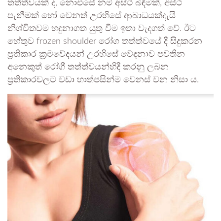
තත්ත්වයක් ද, නොඑසේ නම් අස්ථි බිඳීමක්, අස්ථි
පැනීමක් හෝ වෙනත් උරහිසේ ආබාධයක්දැයි
නිශ්චිතවම හඳුනාගත යුතු වීම ඉතා වැදගත් වේ. ඊට
හේතුව frozen shoulder රෝග තත්ත්වයේ දී සිදුකරන
ප්‍රතිකාර ක්‍රමවේදයන් උරහිසේ වේදනාව පවතින
අනෙකුත් රෝගී තත්ත්වයන්හිදී කරනු ලබන
ප්‍රතිකාරවලට වඩා හාත්පසින්ම වෙනස් වන නිසා ය.