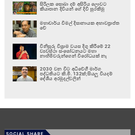
සිරිලක සොබා දම් අසිරිය ලොවට
කියාපාන දිවියන් ගේ දිවි සුරකිමු
මහාචාර්ය විමල් දිසානායක අභාවප්‍රාප්ත
වේ
විනිසුරු විශ්‍රාම වයස දිගු කිරීමේ 22
ව්‍යවස්ථා සංශෝධනයට මහා
නාහිමිවරුන්ගෙන් විරෝධයක් නෑ
2030 වන විට අධිවේගී මාර්ග
පද්ධතියට කි.මී. 132ක්;සියලු වියදම්
දේශීය අරමුදල්වලින්
SOCIAL SHARE