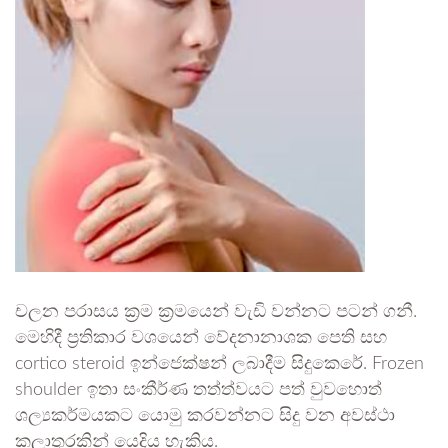
චලන පරාසය ක්‍රම ක්‍රමයෙන් වැඩි වන්නට පටන් ගනී.
මෙහිදී ප්‍රතිකාර වශයෙන් වේදනානාශක පෙති සහ
cortico steroid ඉන්ජෙක්ෂන් ලබාදීම සිදුකෙරේ. Frozen
shoulder ඉතා සංකීර්ණ තත්ත්වයට පත් වුවහොත්
ශල්‍යකර්මයකට යොමු කරවන්නට සිදු වන අවස්ථා
කලාතුරකින් යෙදිය හැකිය.