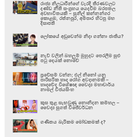
රාජ්‍ය නිලධාරීන්ගේ වැරදි තීරණවලට
දණ්ඩ නීති සංග්‍රහය යෙදවීම බරපතල
අවභාවිතයකි – සුනිල් කන්නන්ගර
කොළඹ, රත්නපුර, අම්පාර හිටපු මහ
දිසාපති
ලෝකයේ අඩුවෙන්ම නිදා ගන්නා ජාතිය?
නැව් වලින් බහලුම් මුහුදට පෙරලීම සුළු
පටු දෙයක් නොවේ
ප්‍රවේසම් වන්න; එල් නිනෝ යනු
පාරිසරික හෘද රෝග අවදානමකි –
හෘදවේද විශේෂඥ වෛද්‍ය මහාචාර්ය
නාමල් විජයසිංහ
කුස තුළ සැඟවුණු නොනිදන කම්හල –
වෛද්‍ය සුගත් විජේවර්ධන
ගණිතය බැරිකම මෝඩකමක් ද?