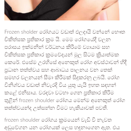
Frozen sholder රෝගයට වඩාත් ඵලදායි වන්නේ භෞත
චිකිත්සක ප්‍රතිකාර ක්‍රම යි. මෙම රෝගයේදී චලන
පරාසය ඉක්මනින් වර්ධනය කිරීමේ ව්‍යායාම සහ
චිකිත්සක ප්‍රතිකාර ක්‍රමවේදයන් මුල සිටම ක්‍රියාත්මක
කෙරේ. එසේම උරහිසේ අනෙකුත් රෝග අවස්ථාවන් හිදී
ප්‍රධාන තත්ත්වය සහ ආබාධය පාලනය වන තෙක්
සමහර චලනයන් සීමා කිරීමක් සිදුකරනු ලබයි. රෝග
විනිශ්චය වඩාත් නිවැරදි විය යුතු යැයි ඉහත සඳහන්
කළේ එනිසාය. වරදවා වටහා ගෙන ප්‍රතිකාර කිරීම
තුළින් frozen shoulder රෝගය මෙන්ම අනෙකුත් රෝග
තත්ත්වයන්ද උත්සන්න වීමට හැකියාවක් පවතී.
frozen shoulder රෝගය ක්‍රමයෙන් වැඩි වී නැවත
අඩුවේගන යන රෝගයක් ලෙස හඳුනාගෙන ඇත. එය