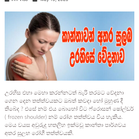
උරහිස එහා මෙහා කරන්නටත් බැරි තරමට වේදනා
ගෙන දෙන තත්ත්වයකට ඔබත් කවදා හෝ මුහුණ දී
තිබේද ? එසේ නම් එය බොහෝ විට ෆ්රොසන් ෂෝල්ඩර්
( frozen shoulder) නම් රෝග තත්ත්වය විය හැකිය.
මෙය වයස අවුරුදු හතලිහ ඉක්මවූ කාන්තා පාර්ශවය
අතර සුලභ රෝගී තත්ත්වයකි.