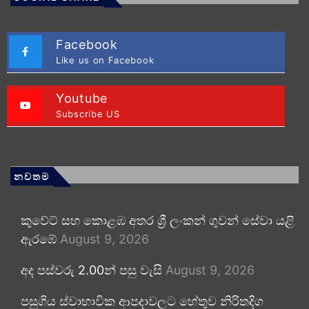
Facebook
Like us on Facebook
Youtube
Subscribe US
නවතම
කුවේට් සහ කොළඹ අතර ශ්‍රී ලංකන් ගුවන් සේවා යළි
ඇරඹේ
August 9, 2026
අද පස්වරු 2.00න් පසු වැසි
August 9, 2026
පසුගිය ස්වාභාවික ආපදාවලට හේතුව නිරිතදිග