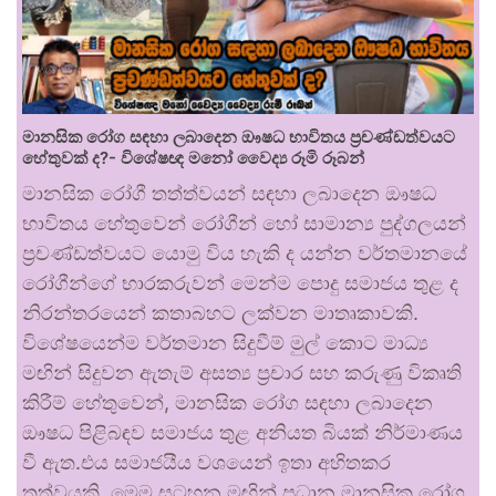
මානසික රෝග සඳහා ලබාදෙන ඖෂධ භාවිතය ප්‍රචණ්ඩත්වයට
හේතුවක් ද?- විශේෂඥ මනෝ වෛද්‍ය රූමි රූබන්
මානසික රෝගී තත්ත්වයන් සඳහා ලබාදෙන ඖෂධ
භාවිතය හේතුවෙන් රෝගීන් හෝ සාමාන්‍ය පුද්ගලයන්
ප්‍රචණ්ඩත්වයට යොමු විය හැකි ද යන්න වර්තමානයේ
රෝගීන්ගේ භාරකරුවන් මෙන්ම පොදු සමාජය තුළ ද
නිරන්තරයෙන් කතාබහට ලක්වන මාතෘකාවකි.
විශේෂයෙන්ම වර්තමාන සිදුවීම් මුල් කොට මාධ්‍ය
මඟින් සිදුවන ඇතැම් අසත්‍ය ප්‍රචාර සහ කරුණු විකෘති
කිරීම් හේතුවෙන්, මානසික රෝග සඳහා ලබාදෙන
ඖෂධ පිළිබඳව සමාජය තුළ අනියත බියක් නිර්මාණය
වී ඇත.එය සමාජයීය වශයෙන් ඉතා අහිතකර
තත්වයකි. මෙම සටහන මඟින් ප්‍රධාන මානසික රෝග