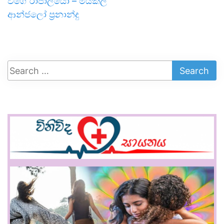
වගේ රාජාලියෝ – මයිකල්
ආන්ජලෝ ප්‍රනාන්දු