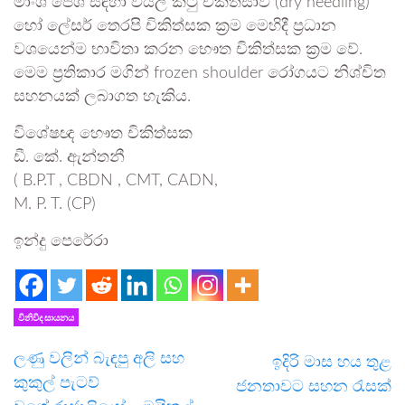
මාංශ පේශි සඳහා වියලි කටු චිකිත්සාව (dry needling)
හෝ ලේසර් තෙරපි චිකිත්සක ක්‍රම මෙහිදී ප්‍රධාන
වශයෙන්ම භාවිතා කරන භෞත චිකිත්සක ක්‍රම වේ.
මෙම ප්‍රතිකාර මගින් frozen shoulder රෝගයට නිශ්චිත
සහනයක් ලබාගත හැකිය.
විශේෂඥ හෞත චිකිත්සක
ඩී. කේ. ඇන්තනී
( B.P.T , CBDN , CMT, CADN,
M. P. T. (CP)
ඉන්දු පෙරේ⁣රා
විනිවිද සායනය
ලණු වලින් බැඳපු අලි සහ
ඉදිරි මාස හය තුළ
කුකුල් පැටව්
ජනතාවට සහන රැසක්