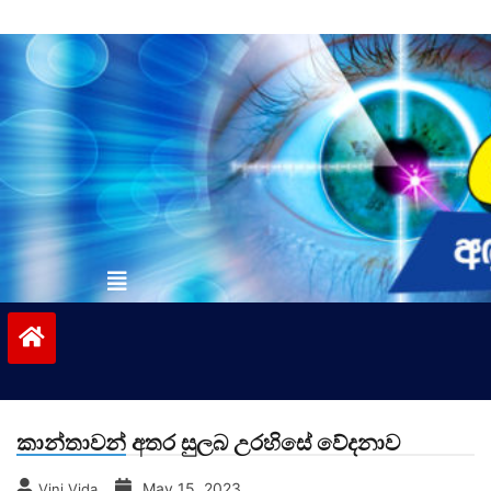
Skip
to
content
vinivida.lk
කාන්තාවන් අතර සුලබ උරහිසේ වේදනාව
May 15, 2023
Vini Vida