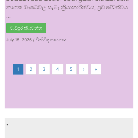
නාශක ඖෂධවල සැබෑ ක්‍රියාකාරීත්වය, ප්‍රචණ්ඩත්වය
…
වැඩිපුර කියවන්න
විනිවිද සායනය
July 15, 2026
/
1
2
3
4
5
›
»
.