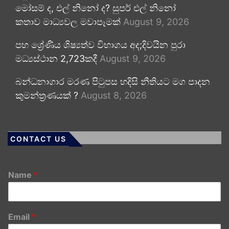
මෝසම් ද, එල් නිනෝ ද? සුපර් එල් නිනෝ
කතාව මාධ්‍යවල මවාපෑමක්
August 9, 2026
පහ ශ්‍රේණිය ශිෂ්‍යත්ව විභාගය අද;දිවයින පුරා
මධ්‍යස්ථාන 2,723කදී
August 9, 2026
බන්ධනාගාර මරණ පිටුපස හදිසි නීතියට මග පාදන
කුමන්ත්‍රණයක් ?
August 8, 2026
CONTACT US
Name
*
Email
*