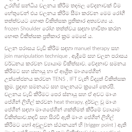
උරහිස් සන්ධිය චලනය කිරීම තදබල වේදනාවක් වීම
හේතුවෙන් එය චලනය කිරීම සීමා කරවන මෙම රෝගී
තත්ත්වයට භෞත චිකිත්සක ප්‍රතිකාර අත්‍යවශ්‍ය ය.
frozen Shoulder රෝග තත්ත්වය සඳහා භාවිතා කරන
භෞත චිකිත්සක ප්‍රතිකාර ක්‍රම මෙසේ ය.
චලන පරාසය වැඩි කිරීම සඳහා manuel therapy සහ
join manipulation technique , ඇදීමේ සහ චලන පරාසය
වර්ධනය කරවන ව්‍යායාම චිකිත්සාව, වේදනාව සමනය
කිරීමට සහ ස්නායු හා ඒ ආශ්‍රිත මාංශපේශීන්
උත්තේජනය කරවන TENS , IFT වැනි විද්‍යුත් චිකිත්සක
ක්‍රම, ප්‍රදාහ සමනයට සහ පාලනයට ක්‍රයෝ තෙරපි,
චලනය වැඩි කිරීමට පෙර ස්නායු සහ ඒ අවට මාංශ
පේශීන් ලිහිල් කරවන heat therapy, දුර්වල වූ මාංශ
පේශීන් සඳහා මාංශපේශීන් ශක්තිමත් කිරීමේ ව්‍යායාම
චිකිත්සාව,තදවී සහ සිරවී ඇති මාංශ පේශීන් ලිහිල්
කිරීමට හෝ අවුලුවන ස්ථානයන් හි (trigger point ) ඇති