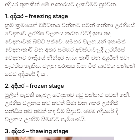
අදියර තුනකින් මේ ආකාරයට දැක්වීමට පුළුවන.
1. අදියර – freezing stage
ක්‍රම ක්‍රමයෙන් වර්ධනය වන්නට පටන් ගන්නා උරහිසේ
වේදනාව උරහිස චලනය කරන විටදී ඉතා තද
වේදනාවක් බවට පත්වේ. සමහර චලනයන් ඉතාමත්
වේදනාකාරී වන අතර සමහර අවස්ථාවලදී උරහිසේ
වේදනාව රාත්‍රියේ නින්දට බාධා කාරී වන අයුරින් පවා
පැවතිය හැකිය. චලන පරාසය සීමා වීම ආරම්භ වන්නේ
මෙම අදියරේ දී ය .
2. අදියර – frozen stage
මුලින් පැවති තදබල වේදනාව අඩු වන්නට පටන් ගනී.
උරහිස චලනය තව තවත් සීමා වන අතර උරහිස්
සන්ධිය තව තවත් තද වීම සිදුවේ. මෙම අදියරේ දී
චලනය උපරිම සීමාවට පැමිණෙයි.
3. අදියර – thawing stage