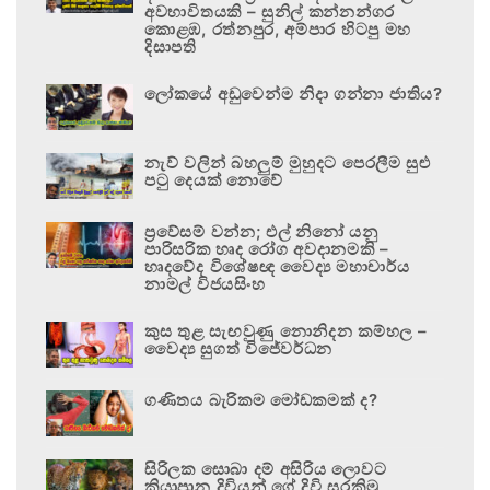
අවභාවිතයකි – සුනිල් කන්නන්ගර
කොළඹ, රත්නපුර, අම්පාර හිටපු මහ
දිසාපති
ලෝකයේ අඩුවෙන්ම නිදා ගන්නා ජාතිය?
නැව් වලින් බහලුම් මුහුදට පෙරලීම සුළු
පටු දෙයක් නොවේ
ප්‍රවේසම් වන්න; එල් නිනෝ යනු
පාරිසරික හෘද රෝග අවදානමකි –
හෘදවේද විශේෂඥ වෛද්‍ය මහාචාර්ය
නාමල් විජයසිංහ
කුස තුළ සැඟවුණු නොනිදන කම්හල –
වෛද්‍ය සුගත් විජේවර්ධන
ගණිතය බැරිකම මෝඩකමක් ද?
සිරිලක සොබා දම් අසිරිය ලොවට
කියාපාන දිවියන් ගේ දිවි සුරකිමු