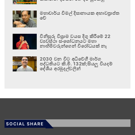
මහාචාර්ය විමල් දිසානායක අභාවප්‍රාප්ත
වේ
විනිසුරු විශ්‍රාම වයස දිගු කිරීමේ 22
ව්‍යවස්ථා සංශෝධනයට මහා
නාහිමිවරුන්ගෙන් විරෝධයක් නෑ
2030 වන විට අධිවේගී මාර්ග
පද්ධතියට කි.මී. 132ක්;සියලු වියදම්
දේශීය අරමුදල්වලින්
SOCIAL SHARE