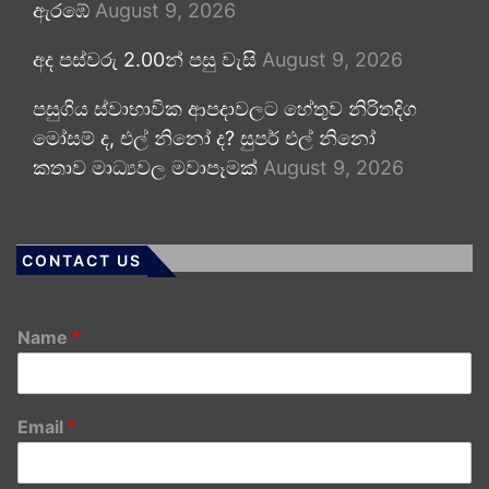
ඇරඹේ
August 9, 2026
අද පස්වරු 2.00න් පසු වැසි
August 9, 2026
පසුගිය ස්වාභාවික ආපදාවලට හේතුව නිරිතදිග
මෝසම් ද, එල් නිනෝ ද? සුපර් එල් නිනෝ
කතාව මාධ්‍යවල මවාපෑමක්
August 9, 2026
CONTACT US
Name
*
Email
*