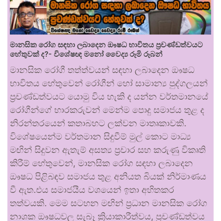
මානසික රෝග සඳහා ලබාදෙන ඖෂධ භාවිතය ප්‍රචණ්ඩත්වයට
හේතුවක් ද?- විශේෂඥ මනෝ වෛද්‍ය රූමි රූබන්
මානසික රෝගී තත්ත්වයන් සඳහා ලබාදෙන ඖෂධ
භාවිතය හේතුවෙන් රෝගීන් හෝ සාමාන්‍ය පුද්ගලයන්
ප්‍රචණ්ඩත්වයට යොමු විය හැකි ද යන්න වර්තමානයේ
රෝගීන්ගේ භාරකරුවන් මෙන්ම පොදු සමාජය තුළ ද
නිරන්තරයෙන් කතාබහට ලක්වන මාතෘකාවකි.
විශේෂයෙන්ම වර්තමාන සිදුවීම් මුල් කොට මාධ්‍ය
මඟින් සිදුවන ඇතැම් අසත්‍ය ප්‍රචාර සහ කරුණු විකෘති
කිරීම් හේතුවෙන්, මානසික රෝග සඳහා ලබාදෙන
ඖෂධ පිළිබඳව සමාජය තුළ අනියත බියක් නිර්මාණය
වී ඇත.එය සමාජයීය වශයෙන් ඉතා අහිතකර
තත්වයකි. මෙම සටහන මඟින් ප්‍රධාන මානසික රෝග
නාශක ඖෂධවල සැබෑ ක්‍රියාකාරීත්වය, ප්‍රචණ්ඩත්වය