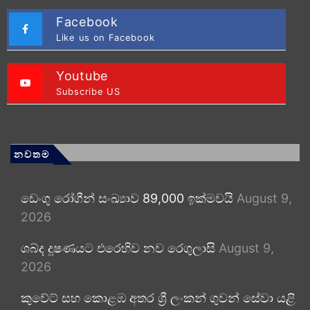
Facebook
Like us on Facebook
Youtube
Subscribe US
නවතම
ඩෙංගු රෝගීන් සංඛ්‍යාව 89,000 ඉක්මවයි
August 9,
2026
ශබ්ද දූෂණයට එරෙහිව නව රෙගුලාසි
August 9,
2026
කුවේට් සහ කොළඹ අතර ශ්‍රී ලංකන් ගුවන් සේවා යළි