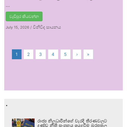
…
වැඩිපුර කියවන්න
විනිවිද සායනය
July 15, 2026
/
1
2
3
4
5
›
»
.
රාජ්‍ය නිලධාරීන්ගේ වැරදි තීරණවලට
දණ්ඩ නීති සංග්‍රහය යෙදවීම බරපතල