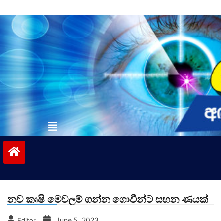
Skip
to
content
vinivida.lk
නව කෘෂි මෙවලම් ගන්න ගොවීන්ට සහන ණයක්
June 5, 2023
Editor