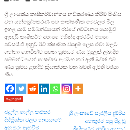
ශ්‍රී ලාංකේය කෘෂිකර්මාන්තය නවීකරණය කිරීම පිණිස
වන යන්ත්‍රෝපකරණ සහ තාක්ෂණික මෙවලම් මිල
ඉහළ යාම සම්බන්ධයෙන් රජයේ අවධානය යොමුවී
ඇතැයි කෘෂිකර්ම අමාත්‍ය මහින්ද අමරවීර මහතා
පවසයි.ඒ අනුව ඊට ක්ෂණික විසඳුම් ලෙස ඒවා මිලට
ගන්නා ගොවීන්ට සහන ක්‍රමයට ණය මුදලක් ලබාදීම
සම්බන්ධයෙන් සාකච්ඡා ආරම්භ කර ඇති බවත් එම
ණය ක්‍රමය ළඟදීම ක්‍රියාත්මක වන බවත් ඇමති වරයා
කීය.
කාලීන පුවත්
බදුල්ල ගාල්ල කළුතර
ශ්‍රී ලංකාවේ පෑරලිය දුම්රිය
දිස්ත්‍රික්ක වලට නායයාමේ
අනතුරට පසු සිදු වූ
අනතුරු ඇඟවීම්
බිහිසුණුම දුම්රිය අනතුර