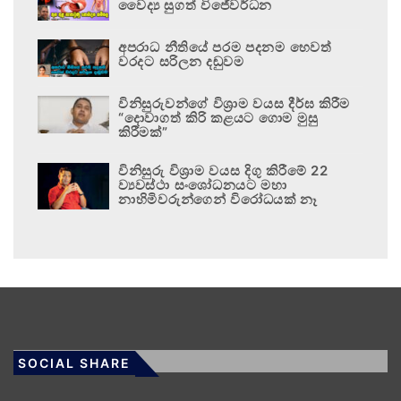
වෛද්‍ය සුගත් විජේවර්ධන
අපරාධ නීතියේ පරම පදනම හෙවත්
වරදට සරිලන දඬුවම
විනිසුරුවන්ගේ විශ්‍රාම වයස දීර්ඝ කිරීම
“දොවාගත් කිරි කළයට ගොම මුසු
කිරීමක්”
විනිසුරු විශ්‍රාම වයස දිගු කිරීමේ 22
ව්‍යවස්ථා සංශෝධනයට මහා
නාහිමිවරුන්ගෙන් විරෝධයක් නෑ
SOCIAL SHARE