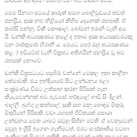
සාර්ථක අන්දමින් තිරගත වන බව වාර්තා වෙයි.
මෙම සිනමා පටයේ ෂාරුක් සමග බොලිවුඩයේ තවත්
ජනප්‍රිය, දක්‍ෂ නළු නිළියෝ කිහිප දෙනෙක් රඟපාති. ඒ
තාප්සි පන්නු, විකී කෞෂාල්, බෝමන් ඉරානි වැනි අය
යි. ඩන්කි අධ්‍යක්‍ෂණය කළේ ද ඉතාම දක්‍ෂ අධ්‍යක්‍ෂවරයකු
වන රාජ්කුමාර් හිරානි ය. මෙයට පෙර ඔහු අධ්‍යක්‍ෂණය
කළ 3 ඉඩියට්ස් වැනි චිත්‍රපට අතිශයින් ජනප්‍රිය වූ බව
රහසක් නොවේ.
ඩන්කි චිත්‍රපටයට පසුබිම් වන්නේ මෙකල ඉතා කාලීන
තේමාවකි. එය ඉන්දියාවේ සිට ලන්ඩනය බලා
සංක්‍රමණය වීමට උත්සාහ කරන පිරිසක් ගැන
කියැවෙන්නක් බව පැවසේ. හර්දයාල් හාඩි සිං දිලන්,
බාල්ලි, බුග්ගු ලකන්පාල්, සුකි සහ මනු හොඳම මිතුරු
මිතුරියන් පිරිසකි. වඩා යහපත් ජීවිතයක් සොයා
ලන්ඩනය වෙත යාමට ඔවුහු සිහින මවති. ඒ වෙනුවෙන්
ඔවුහු ඉංග්‍රිසි ඉගෙන ගැනීමටත්, එරට සංස්කෘතිය වටහා