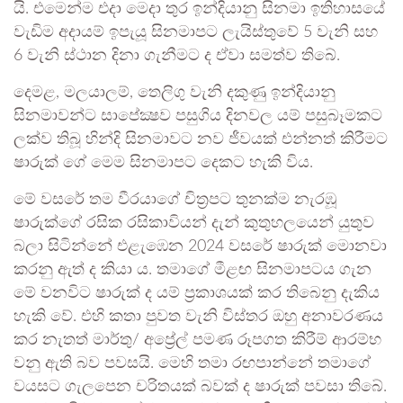
යි. එමෙන්ම එදා මෙදා තුර ඉන්දියානු සිනමා ඉතිහාසයේ
වැඩිම අදායම් ඉපැයූ සිනමාපට ලැයිස්තුවේ 5 වැනි සහ
6 වැනි ස්ථාන දිනා ගැනීමට ද ඒවා සමත්ව තිබේ.
දෙමළ, මලයාලම්, තෙලිගු වැනි දකුණු ඉන්දියානු
සිනමාවන්ට සාපේක්‍ෂව පසුගිය දිනවල යම් පසුබෑමකට
ලක්ව තිබූ හින්දි සිනමාවට නව ජීවයක් එන්නත් කිරීමට
ෂාරුක් ගේ මෙම සිනමාපට දෙකට හැකි විය.
මේ වසරේ තම වීරයාගේ චිත්‍රපට තුනක්ම නැරඹූ
ෂාරුක්ගේ රසික රසිකාවියන් දැන් කුතුහලයෙන් යුතුව
බලා සිටින්නේ එළැඹෙන 2024 වසරේ ෂාරුක් මොනවා
කරනු ඇත් ද කියා ය. තමාගේ මීළඟ සිනමාපටය ගැන
මේ වනවිට ෂාරුක් ද යම් ප්‍රකාශයක් කර තිබෙනු දැකිය
හැකි වේ. එහි කතා පුවත වැනි විස්තර ඔහු අනාවරණය
කර නැතත් මාර්තු/ අප්‍රේල් පමණ රූපගත කිරීම් ආරම්භ
වනු ඇති බව පවසයි. මෙහි තමා රඟපාන්නේ තමාගේ
වයසට ගැලපෙන චරිතයක් බවක් ද ෂාරුක් පවසා තිබේ.