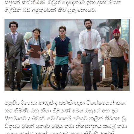
සඳහන් කර තිබිණි. ඔවුන් දෙදෙනාම ඉතා දක්‍ෂ රංගන
ශිල්පීන් බව අමුතුවෙන් කිව යුතු නොවේ.
පසුගිය දිනෙක ෂාරුක් ද ඩන්කි ගැන විශේෂයෙන් කතා
කර තිබිණි. ඔහු කියා තිබුණේ මෙය ඔහුගේ හොඳම
සිනමාපටය බවකි. මේ වසරේ මෙයට කලින් තිරගත වූ
චිත්‍රපට මෙන් නොව මෙය තමා නිශ්පාදනය කළේ තමා