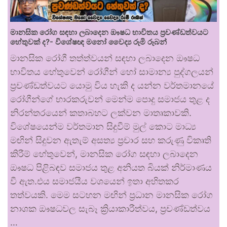
මානසික රෝග සඳහා ලබාදෙන ඖෂධ භාවිතය ප්‍රචණ්ඩත්වයට
හේතුවක් ද?- විශේෂඥ මනෝ වෛද්‍ය රූමි රූබන්
මානසික රෝගී තත්ත්වයන් සඳහා ලබාදෙන ඖෂධ
භාවිතය හේතුවෙන් රෝගීන් හෝ සාමාන්‍ය පුද්ගලයන්
ප්‍රචණ්ඩත්වයට යොමු විය හැකි ද යන්න වර්තමානයේ
රෝගීන්ගේ භාරකරුවන් මෙන්ම පොදු සමාජය තුළ ද
නිරන්තරයෙන් කතාබහට ලක්වන මාතෘකාවකි.
විශේෂයෙන්ම වර්තමාන සිදුවීම් මුල් කොට මාධ්‍ය
මඟින් සිදුවන ඇතැම් අසත්‍ය ප්‍රචාර සහ කරුණු විකෘති
කිරීම් හේතුවෙන්, මානසික රෝග සඳහා ලබාදෙන
ඖෂධ පිළිබඳව සමාජය තුළ අනියත බියක් නිර්මාණය
වී ඇත.එය සමාජයීය වශයෙන් ඉතා අහිතකර
තත්වයකි. මෙම සටහන මඟින් ප්‍රධාන මානසික රෝග
නාශක ඖෂධවල සැබෑ ක්‍රියාකාරීත්වය, ප්‍රචණ්ඩත්වය
…