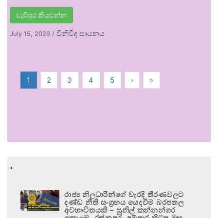
වැඩිපුර කියවන්න
විනිවිද සායනය
July 15, 2026
/
1
2
3
4
5
›
»
.
රාජ්‍ය නිලධාරීන්ගේ වැරදි තීරණවලට
දණ්ඩ නීති සංග්‍රහය යෙදවීම බරපතල
අවභාවිතයකි – සුනිල් කන්නන්ගර
කොළඹ, රත්නපුර, අම්පාර හිටපු මහ