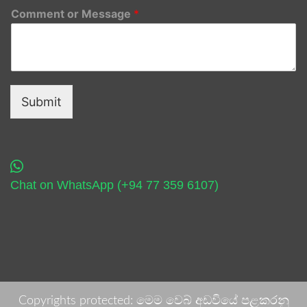
Comment or Message
*
Submit
Chat on WhatsApp (+94 77 359 6107)
Copyrights protected: මෙම වෙබ් අඩවියේ පළකරනු