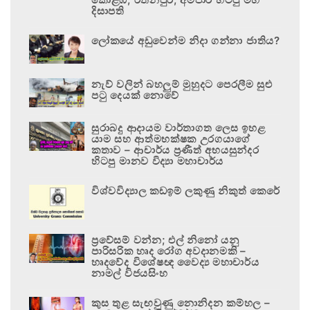
දිසාපති
ලෝකයේ අඩුවෙන්ම නිදා ගන්නා ජාතිය?
නැව් වලින් බහලුම් මුහුදට පෙරලීම සුළු
පටු දෙයක් නොවේ
සුරාබදු ආදායම වාර්තාගත ලෙස ඉහළ
යාම සහ ආත්මභක්ෂක උරගයාගේ
කතාව – ආචාර්ය ප්‍රණීත් අභයසුන්දර
හිටපු මානව විද්‍යා මහාචාර්ය
විශ්වවිද්‍යාල කඩඉම් ලකුණු නිකුත් කෙරේ
ප්‍රවේසම් වන්න; එල් නිනෝ යනු
පාරිසරික හෘද රෝග අවදානමකි –
හෘදවේද විශේෂඥ වෛද්‍ය මහාචාර්ය
නාමල් විජයසිංහ
කුස තුළ සැඟවුණු නොනිදන කම්හල –