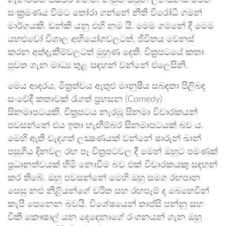
ගැනීමටත් පියවර ගනිති. නමුත් ඔවුන් ලන්ඩනය වෙත
සංක්‍රමණය වීමට තෝරා ගන්නේ නීති විරෝධී ගමන්
මාර්ගයකි. ඩන්කි යනු එහි නම යි. මෙම ගමනේ දී මෙම
යහළුවෝ විශාල අභියෝගවලටත්, ජීවිතය වෙනස්
කරන අත්දැකීම්වලටත් මුහුණ දෙති. චිත්‍රපටයේ කතා
පුවත ගැන මාධ්‍ය තුළ සඳහන් වන්නේ එලෙසිනි.
මෙය ආදරය, මිත්‍රත්වය ඇතුළු මානුෂීය සබඳතා පිලිබඳ
සංවේදී කතාවක් රැගත් ප්‍රහසන (Comedy)
සිනමාපටයකි. චිත්‍රපටය නැරඹූ සිනමා විචාරකයන්
පවසන්නේ එය ඉතා හැඟීම්බර සිනමාපටයක් බව ය.
මෙහි ඇති වැදගත් ලක්‍ෂණයක් වන්නේ ෂාරුන් ඛාන්
පසුගිය දිනවල රඟ පෑ චිත්‍රපටවල දී මෙන් ඔහුට පමණක්
ප්‍රධානත්වයක් හිමි නොවීම බව එක් විචාරකයකු සඳහන්
කර තිබේ. ඔහු පවසන්නේ මෙහි ඔහු සමග රඟපාන
සෙසු නළු නිළියන්ගේ චරිත සහ රඟපෑම් ද බෙහෙවින්
කැපී පෙනෙන බවයි. විශේෂයෙන් තාප්සි පන්නු සහ
විකී කෞෂාල් යන දෙදෙනාගේ රංගනයන් ගැන ඔහු