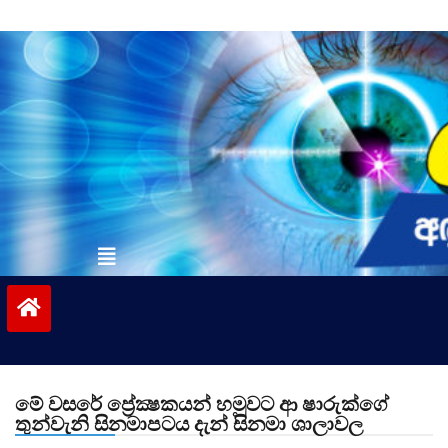
Skip
to
content
vinivida.lk
මේ වසරේ ප්‍රේක්‍ෂකයන් හමුවට ආ ෂාරුක්ගේ
තුන්වැනි සිනමාපටය දැන් සිනමා ශාලාවල