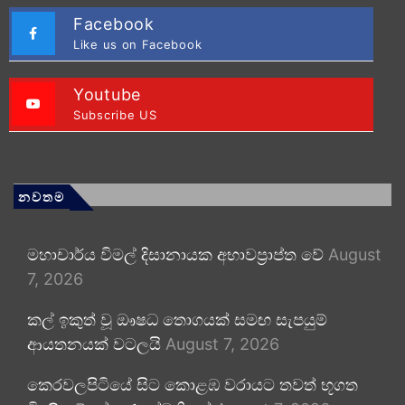
Facebook
Like us on Facebook
Youtube
Subscribe US
නවතම
මහාචාර්ය විමල් දිසානායක අභාවප්‍රාප්ත වේ
August
7, 2026
කල් ඉකුත් වූ ඖෂධ තොගයක් සමඟ සැපයුම්
ආයතනයක් වටලයි
August 7, 2026
කෙරවලපිටියේ සිට කොළඹ වරායට තවත් භූගත