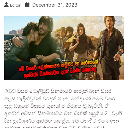
December 31, 2023
Editor
2023 වසර බොලිවුඩ් සිනමාවේ ෂාරුක් ඛාන් වසර
ලෙස හැඳින්වුවත් වරදක් නැත. මන්ද යත් මෙම වසර
තුළ ඔහුගේ චිත්‍රපට තුනක් ම තිරගත වූ බැවිනි. ඒ
අතරින් අවසන් සිනමාපටය වන ඩන්කි පසුගිය 21 වැනි
දින ප්‍රදර්ශණය ආරම්භ කළේය. මේ වනවිට එය ද ඉතා