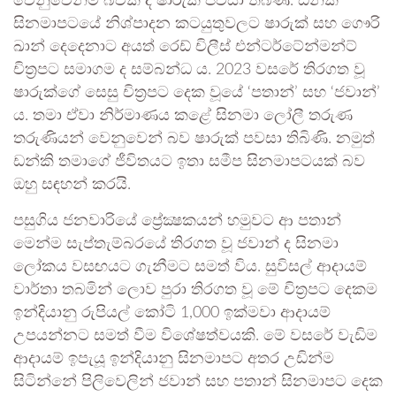
වෙනුවෙන්ම බවක් ද ෂාරුක් පවසා තිබිණි. ඩන්කි
සිනමාපටයේ නිශ්පාදන කටයුතුවලට ෂාරුක් සහ ගෞරි
ඛාන් දෙදෙනාට අයත් රෙඩ් චිලීස් එන්ටර්ටේන්මන්ට්
චිත්‍රපට සමාගම ද සම්බන්ධ ය. 2023 වසරේ තිරගත වූ
ෂාරුක්ගේ සෙසු චිත්‍රපට දෙක වූයේ ‘පතාන්’ සහ ‘ජවාන්’
ය. තමා ඒවා නිර්මාණය කළේ සිනමා ලෝලී තරුණ
තරුණියන් වෙනුවෙන් බව ෂාරුක් පවසා තිබිණි. නමුත්
ඩන්කි තමාගේ ජීවිතයට ඉතා සමීප සිනමාපටයක් බව
ඔහු සඳහන් කරයි.
පසුගිය ජනවාරියේ ප්‍රේක්‍ෂකයන් හමුවට ආ පතාන්
මෙන්ම සැප්තැම්බරයේ තිරගත වූ ජවාන් ද සිනමා
ලෝකය වසඟයට ගැනීමට සමත් විය. සුවිසල් ආදායම්
වාර්තා තබමින් ලොව පුරා තිරගත වූ මේ චිත්‍රපට දෙකම
ඉන්දියානු රුපියල් කෝටි 1,000 ඉක්මවා ආදායම්
උපයන්නට සමත් වීම විශේෂත්වයකි. මේ වසරේ වැඩිම
ආදායම් ඉපැයූ ඉන්දියානු සිනමාපට අතර උඩින්ම
සිටින්නේ පිලිවෙලින් ජවාන් සහ පතාන් සිනමාපට දෙක