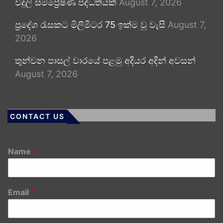
විදුලි සම්ප්‍රේෂණ පද්ධතියක්
August 7, 2026
ප්‍රදේශ රැසකට මිලිමීටර 75 ඉක්ම වූ වැසි
August 7,
2026
තුන්වන පාසල් වාරයේ පළමු අදියර අදින් අවසන්
August 7, 2026
CONTACT US
Name
*
Email
*