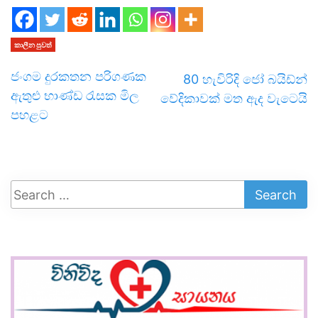
කාලීන පුවත්
ජංගම දුරකතන පරිගණක
80 හැවිරිදි ජෝ බයිඩ්න්
ඇතුළු භාණ්ඩ රැසක මිල
වේදිකාවක් මත ඇද වැටෙයි
පහළට