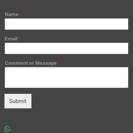
Name
*
Email
*
Comment or Message
*
Submit