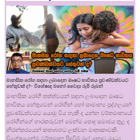
මානසික රෝග සඳහා ලබාදෙන ඖෂධ භාවිතය ප්‍රචණ්ඩත්වයට
හේතුවක් ද?- විශේෂඥ මනෝ වෛද්‍ය රූමි රූබන්
මානසික රෝගී තත්ත්වයන් සඳහා ලබාදෙන ඖෂධ
භාවිතය හේතුවෙන් රෝගීන් හෝ සාමාන්‍ය පුද්ගලයන්
ප්‍රචණ්ඩත්වයට යොමු විය හැකි ද යන්න වර්තමානයේ
රෝගීන්ගේ භාරකරුවන් මෙන්ම පොදු සමාජය තුළ ද
නිරන්තරයෙන් කතාබහට ලක්වන මාතෘකාවකි.
විශේෂයෙන්ම වර්තමාන සිදුවීම් මුල් කොට මාධ්‍ය