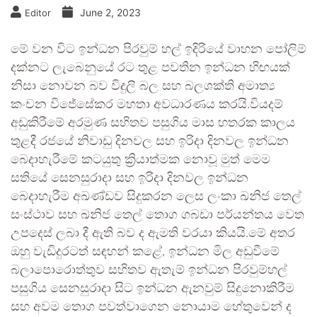
June 2, 2023
Editor
මේ වන විට ඉන්ධන පිරවුම් හල් ඉදිරියේ වාහන පෝලිම්
දක්නට ලැබෙනුයේ රට තුළ පවතින ඉන්ධන හිඟයක්
නිසා නොවන බව විදුලි බල සහ බලශක්ති අමාත්‍ය
කංචන විජේසේකර මහතා අවධාරණය කරයි.වියදම්
අඩුකිරීමේ අරමුණ සහිතව පසුගිය මාස හතරක කාලය
තුළදී රජයේ නිවාඩු දිනවල සහ ඉරිදා දිනවල ඉන්ධන
බෙදාහැරීමේ කටයුතු ක්‍රියාත්මක නොවූ මුත් මෙම
සතියේ සෙනසුරාදා සහ ඉරිදා දිනවල ඉන්ධන
බෙදාහැරීම අඛණ්ඩව සිදුකරන ලෙස ලංකා ඛනිජ තෙල්
සංස්ථාව සහ ඛනිජ තෙල් තොග ගබඩා පර්යන්තය වෙත
උපදෙස් ලබා දී ඇති බව ද ඇමති වරයා කියයි.මේ අතර
ඔහු වැඩිදුරටත් සඳහන් කළේ, ඉන්ධන මිල අඩුවීමේ
බලාපොරොත්තුව සහිතව ඇතැම් ඉන්ධන පිරවුම්හල්
පසුගිය සෙනසුරාදා සිට ඉන්ධන ඇනවුම් සිදුනොකිරීම
සහ අවම තොග පවත්වාගෙන නොයාම හේතුවෙන් ද