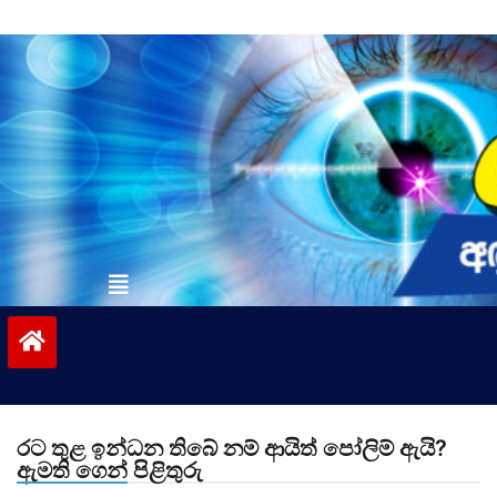
Skip
to
content
vinivida.lk
රට තුළ ඉන්ධන තිබේ නම් ආයිත් පෝලිම් ඇයි?
ඇමති ගෙන් පිළිතුරු