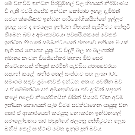
මේ වනවිට ඉන්ධන පිරවුම්හල් වල හිඟයක් නිර්මාණය
වී ඇති බවයි.එසේම ඉන්ධන කෝටාව ඉහළ දැමීමත්
සමඟ ක්ෂණිකව ඉන්ධන පාරිභෝගිකයින්ගේ ඉල්ලුම
ඉහළ යාම ද මෙලෙස ඉන්ධන හිඟයක් ඇතිවීමට හේතුවී
තිබෙන බව ද අමාත්‍යවරයා පවසයි.කෙසේ වෙතත්
ඉන්ධන හිඟයක් සම්බන්ධයෙන් ජනතාව අනියත බියක්
ඇති කර නොගත යුතු බව විදුලි බල හා බලශක්ති
අමාත්‍ය කංචන විජේසේකර මහතා මීට පෙර
නිවේදනයක් නිකුත් කරමින් පැවසීය.අමාත්‍යවරයා
සඳහන් කළේ, ඛනිජ තෙල් සංස්ථාව සහ ලංකා IOC
සමාගම සතුව ප්‍රමාණවත් ඉන්ධන තොග පවතින බව
ය.ඒ සම්බන්ධයෙන් අමාත්‍යවරයා තව දුරටත් සඳහන්
කළේ අලෙවි නියෝජිතයින් විසින් සියයට 50ක අවම
ඉන්ධන තොගයක් සෑම විටම පවත්වාගෙන යායුතු වන
අතර ඒ ආකාරයෙන් කටයුතු නොකරන ඉන්ධනහල්
සමාලෝචනය කර ඔවුන්ගේ බලපත්‍ර අත්හිටුවන ලෙස
ඛනිජ තෙල් සංස්ථාව වෙත දැනුම් දුන් බවය.