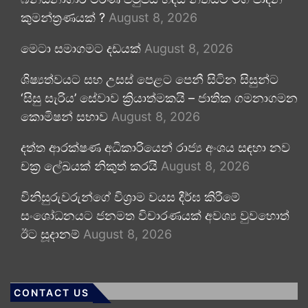
කුමන්ත්‍රණයක් ?
August 8, 2026
මෙටා සමාගමට දඩයක්
August 8, 2026
ශිෂ්‍යත්වයට සහ උසස් පෙළට පෙනී සිටින සිසුන්ට
‘සිසු සැරිය’ සේවාව ක්‍රියාත්මකයි – ජාතික ගමනාගමන
කොමිෂන් සභාව
August 8, 2026
දත්ත ආරක්ෂණ අධිකාරියෙන් රාජ්‍ය අංශය සඳහා නව
චක්‍ර ලේඛයක් නිකුත් කරයි
August 8, 2026
විනිසුරුවරුන්ගේ විශ්‍රාම වයස දීර්ඝ කිරීමේ
සංශෝධනයට ජනමත විචාරණයක් අවශ්‍ය වුවහොත්
ඊට සූදානම්
August 8, 2026
CONTACT US