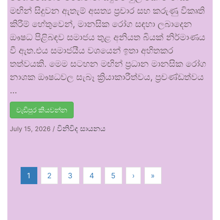
මඟින් සිදුවන ඇතැම් අසත්‍ය ප්‍රචාර සහ කරුණු විකෘති
කිරීම් හේතුවෙන්, මානසික රෝග සඳහා ලබාදෙන
ඖෂධ පිළිබඳව සමාජය තුළ අනියත බියක් නිර්මාණය
වී ඇත.එය සමාජයීය වශයෙන් ඉතා අහිතකර
තත්වයකි. මෙම සටහන මඟින් ප්‍රධාන මානසික රෝග
නාශක ඖෂධවල සැබෑ ක්‍රියාකාරීත්වය, ප්‍රචණ්ඩත්වය
…
වැඩිපුර කියවන්න
විනිවිද සායනය
July 15, 2026
/
1
2
3
4
5
›
»