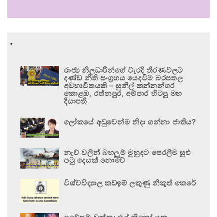
.
රාජ්‍ය නිලධාරීන්ගේ වැරදි තීරණවලට
දණ්ඩ නීති සංග්‍රහය යෙදවීම බරපතල
අවභාවිතයකි – සුනිල් කන්නන්ගර
කොළඹ, රත්නපුර, අම්පාර හිටපු මහ
දිසාපති
ලෝකයේ අඩුවෙන්ම නිදා ගන්නා ජාතිය?
නැව් වලින් බහලුම් මුහුදට පෙරලීම සුළු
පටු දෙයක් නොවේ
විශ්වවිද්‍යාල කඩඉම් ලකුණු නිකුත් කෙරේ