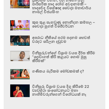
ප්‍රවේසම් වන්න; එල් නිනෝ යනු
පාරිසරික හෘද රෝග අවදානමකි –
හෘදවේද විශේෂඥ වෛද්‍ය මහාචාර්ය
නාමල් විජයසිංහ
කුස තුළ සැඟවුණු නොනිදන කම්හල –
වෛද්‍ය සුගත් විජේවර්ධන
අපරාධ නීතියේ පරම පදනම හෙවත්
වරදට සරිලන දඬුවම
විනිසුරුවන්ගේ විශ්‍රාම වයස දීර්ඝ කිරීම
“දොවාගත් කිරි කළයට ගොම මුසු
කිරීමක්”
ගණිතය බැරිකම මෝඩකමක් ද?
විනිසුරු විශ්‍රාම වයස දිගු කිරීමේ 22
ව්‍යවස්ථා සංශෝධනයට මහා
නාහිමිවරුන්ගෙන් විරෝධයක් නෑ