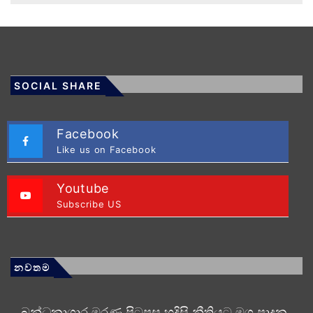
SOCIAL SHARE
Facebook
Like us on Facebook
Youtube
Subscribe US
නවතම
බන්ධනාගාර මරණ පිටුපස හදිසි නීතියට මග පාදන