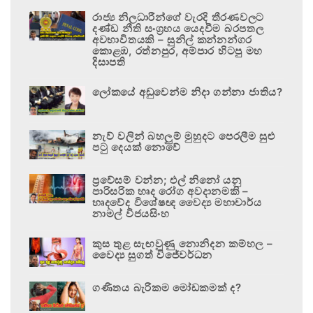
රාජ්‍ය නිලධාරීන්ගේ වැරදි තීරණවලට
දණ්ඩ නීති සංග්‍රහය යෙදවීම බරපතල
අවභාවිතයකි – සුනිල් කන්නන්ගර
කොළඹ, රත්නපුර, අම්පාර හිටපු මහ
දිසාපති
ලෝකයේ අඩුවෙන්ම නිදා ගන්නා ජාතිය?
නැව් වලින් බහලුම් මුහුදට පෙරලීම සුළු
පටු දෙයක් නොවේ
ප්‍රවේසම් වන්න; එල් නිනෝ යනු
පාරිසරික හෘද රෝග අවදානමකි –
හෘදවේද විශේෂඥ වෛද්‍ය මහාචාර්ය
නාමල් විජයසිංහ
කුස තුළ සැඟවුණු නොනිදන කම්හල –
වෛද්‍ය සුගත් විජේවර්ධන
ගණිතය බැරිකම මෝඩකමක් ද?