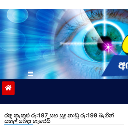
Skip
to
content
vinivida.lk
රතු කැකුළු රු:197 සහ සුදු නාඩු රු:199 බැගින්
සහල් බෙදා හැරෙයි