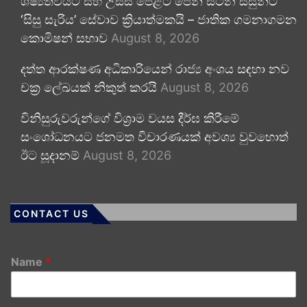
ශිෂ්‍යත්වයට සහ උසස් පෙළට පෙනී සිටින සිසුන්ට
‘සිසු සැරිය’ සේවාව ක්‍රියාත්මකයි – ජාතික ගමනාගමන
කොමිෂන් සභාව
August 8, 2026
දත්ත ආරක්ෂණ අධිකාරියෙන් රාජ්‍ය අංශය සඳහා නව
චක්‍ර ලේඛයක් නිකුත් කරයි
August 8, 2026
විනිසුරුවරුන්ගේ විශ්‍රාම වයස දීර්ඝ කිරීමේ
සංශෝධනයට ජනමත විචාරණයක් අවශ්‍ය වුවහොත්
ඊට සූදානම්
August 8, 2026
CONTACT US
Name
*