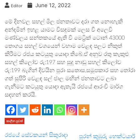
June 12, 2022
Editor
මේ දිනවල සහල් මිල ජනතාවට දරා ගත නොහැකි
අන්දමින් ඉහළ යාමට විසඳුමක් ලෙස වී අලෙවි
මණ්ඩලය සන්තකයේ ඇති වී මෙට්‍රික් ටොන් 43000
තොගය සහල් වශයෙන් වහාම වෙළඳ පලට නිකුත්
කිරීමට රජය කටයුතු යොදා තිබේ.ඒ අනුව රතු කැකුළු
සහල් කිලෝව රු:197 සහ සුදු නාඩු සහල් කිලෝව
රු:199 බැගින් දිවයින පුරා සතොස,සමූපකාර සහ තෝරා
ගත් සුපිරි වෙළඳ සල් ජාල මඟින් ජනතාවට ලබා
ගැනීමට කටයුතු යොදා ඇතැ‍යි රජයේ ආරංචි මාර්ග
සඳහන් කරයි.
කාලීන පුවත්
රජයේ සේවකයන් සිකුරාදා
පුරන් කුඹුරු හෙක්ටයාර්