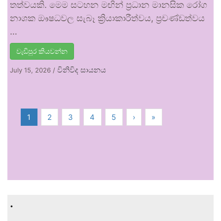
තත්වයකි. මෙම සටහන මඟින් ප්‍රධාන මානසික රෝග
නාශක ඖෂධවල සැබෑ ක්‍රියාකාරීත්වය, ප්‍රචණ්ඩත්වය
…
වැඩිපුර කියවන්න
විනිවිද සායනය
July 15, 2026
/
1
2
3
4
5
›
»
.