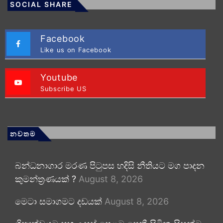
SOCIAL SHARE
Facebook
Like us on Facebook
Youtube
Subscribe US
නවතම
බන්ධනාගාර මරණ පිටුපස හදිසි නීතියට මග පාදන
කුමන්ත්‍රණයක් ?
August 8, 2026
මෙටා සමාගමට දඩයක්
August 8, 2026