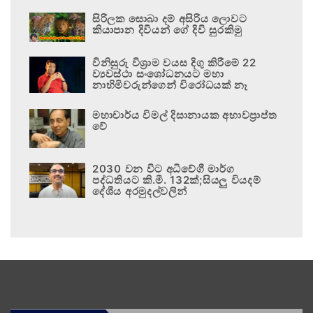
සිරිලක සොබා දම් අසිරිය ලොවට
කියාපාන දිවියන් ගේ දිවි සුරකිමු
විනිසුරු විශ්‍රාම වයස දිගු කිරීමේ 22
ව්‍යවස්ථා සංශෝධනයට මහා
නාහිමිවරුන්ගෙන් විරෝධයක් නෑ
මහාචාර්ය විමල් දිසානායක අභාවප්‍රාප්ත
වේ
2030 වන විට අධිවේගී මාර්ග
පද්ධතියට කි.මී. 132ක්;සියලු වියදම්
දේශීය අරමුදල්වලින්