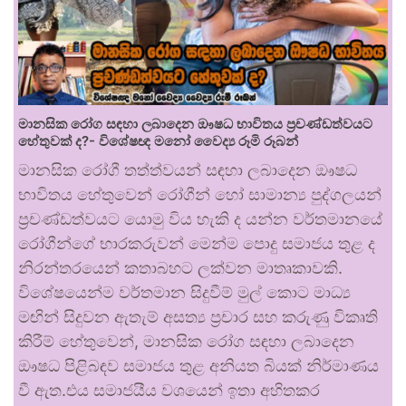
මානසික රෝග සඳහා ලබාදෙන ඖෂධ භාවිතය ප්‍රචණ්ඩත්වයට
හේතුවක් ද?- විශේෂඥ මනෝ වෛද්‍ය රූමි රූබන්
මානසික රෝගී තත්ත්වයන් සඳහා ලබාදෙන ඖෂධ
භාවිතය හේතුවෙන් රෝගීන් හෝ සාමාන්‍ය පුද්ගලයන්
ප්‍රචණ්ඩත්වයට යොමු විය හැකි ද යන්න වර්තමානයේ
රෝගීන්ගේ භාරකරුවන් මෙන්ම පොදු සමාජය තුළ ද
නිරන්තරයෙන් කතාබහට ලක්වන මාතෘකාවකි.
විශේෂයෙන්ම වර්තමාන සිදුවීම් මුල් කොට මාධ්‍ය
මඟින් සිදුවන ඇතැම් අසත්‍ය ප්‍රචාර සහ කරුණු විකෘති
කිරීම් හේතුවෙන්, මානසික රෝග සඳහා ලබාදෙන
ඖෂධ පිළිබඳව සමාජය තුළ අනියත බියක් නිර්මාණය
වී ඇත.එය සමාජයීය වශයෙන් ඉතා අහිතකර