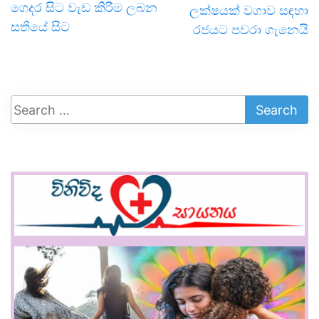
ගෙදර සිට වැඩ කිරීම ලබන
ලක්ෂයක් වගාව සඳහා
සතියේ සිට
රජයට පවරා ගැනෙයි