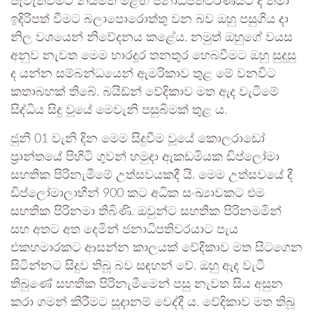
පැවැත්වීමට නියමිත මීළඟ ජනාධිපතිවරණයට ද තමා
ඉදිරිපත් වීමට බලාපොරොත්තු වන බව ඔහු පසුගිය දා
නිල වශයෙන් නිවේදනය කළේය. නමුත් ඔහුගේ වයස
අනුව නැවත මෙම භාරදූර තනතුර හෙබවීමට ඔහු සුදුසු
ද යන්න සම්බන්ධයෙන් ඇමරිකාව තුළ මේ වනවිට
කතාබහක් තිබේ. බයිඩ්න් වේදිකාව මත ඇද වැටීමේ
සිද්ධිය සිදු වූයේ මෙවැනි පසුබිමක් තුළ ය.
ජුනි 01 වැනි දින මෙම සිදුවීම වූයේ කොලරාඩෝ
ප්‍රාන්තයේ පිහිටි ගුවන් හමුදා ඇකඩමියක ඩිප්ලෝමා
සහතික පිරිනැමීමේ උත්සවයකදී යි. මෙම උත්සවයේ දී
ඩිප්ලෝමාලාභීන් 900 කට අධික සංඛ්‍යාවකට එම
සහතික පිරිනමා තිබිණි. ඔවුන්ට සහතික පිරිනමමින්
සහ අතට අත දෙමින් ජනාධිපතිවරයාට පැය
එකහමාරකට ආසන්න කාලයක් වේදිකාව මත සිටගෙන
සිටින්නට සිදුව තිබූ බව සඳහන් වේ. ඔහු ඇද වැටී
තිබුණේ සහතික පිරිනැමීමෙන් පසු නැවත සිය අසුන
කරා ගමන් කිරීමට සූදානම් වෙද්දී ය. වේදිකාව මත තිබූ