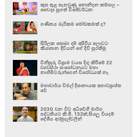
කුස තුළ සැඟවුණු නොනිදන කම්හල –
වෛද්‍ය සුගත් විජේවර්ධන
ගණිතය බැරිකම මෝඩකමක් ද?
සිරිලක සොබා දම් අසිරිය ලොවට
කියාපාන දිවියන් ගේ දිවි සුරකිමු
විනිසුරු විශ්‍රාම වයස දිගු කිරීමේ 22
ව්‍යවස්ථා සංශෝධනයට මහා
නාහිමිවරුන්ගෙන් විරෝධයක් නෑ
මහාචාර්ය විමල් දිසානායක අභාවප්‍රාප්ත
වේ
2030 වන විට අධිවේගී මාර්ග
පද්ධතියට කි.මී. 132ක්;සියලු වියදම්
දේශීය අරමුදල්වලින්