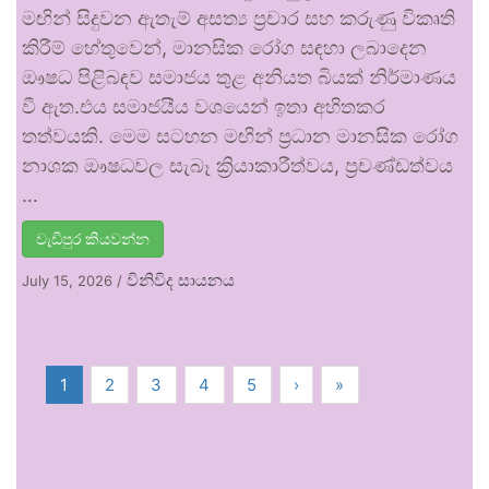
මඟින් සිදුවන ඇතැම් අසත්‍ය ප්‍රචාර සහ කරුණු විකෘති
කිරීම් හේතුවෙන්, මානසික රෝග සඳහා ලබාදෙන
ඖෂධ පිළිබඳව සමාජය තුළ අනියත බියක් නිර්මාණය
වී ඇත.එය සමාජයීය වශයෙන් ඉතා අහිතකර
තත්වයකි. මෙම සටහන මඟින් ප්‍රධාන මානසික රෝග
නාශක ඖෂධවල සැබෑ ක්‍රියාකාරීත්වය, ප්‍රචණ්ඩත්වය
…
වැඩිපුර කියවන්න
විනිවිද සායනය
July 15, 2026
/
1
2
3
4
5
›
»