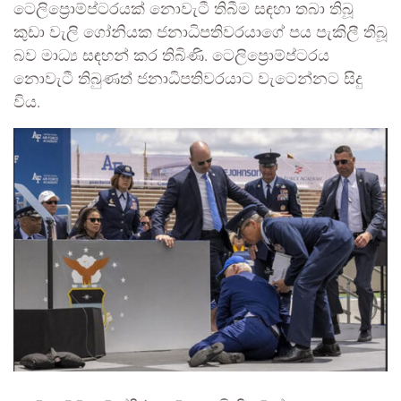
ටෙලිප්‍රොම්ප්ටරයක් නොවැටී තිබීම සඳහා තබා තිබූ
කුඩා වැලි ගෝනියක ජනාධිපතිවරයාගේ පය පැකිලී තිබූ
බව මාධ්‍ය සඳහන් කර තිබිණි. ටෙලිප්‍රොම්ප්ටරය
නොවැටී තිබුණත් ජනාධිපතිවරයාට වැටෙන්නට සිදු
විය.