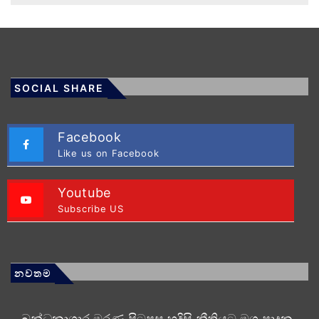
SOCIAL SHARE
Facebook
Like us on Facebook
Youtube
Subscribe US
නවතම
බන්ධනාගාර මරණ පිටුපස හදිසි නීතියට මග පාදන