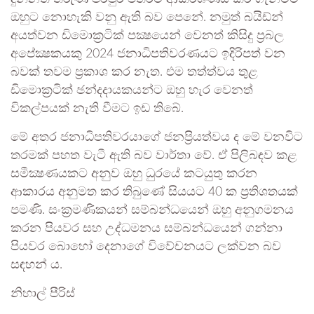
ඔහුට නොහැකි වනු ඇති බව පෙනේ. නමුත් බයිඩ්න්
අයත්වන ඩිමොක්‍රටික් පක්‍ෂයෙන් වෙනත් කිසිදු ප්‍රබල
අපේක්‍ෂකයකු 2024 ජනාධිපතිවරණයට ඉදිරිපත් වන
බවක් තවම ප්‍රකාශ කර නැත. එම තත්ත්වය තුළ
ඩිමොක්‍රටික් ඡන්දදායකයන්ට ඔහු හැර වෙනත්
විකල්පයක් නැති වීමට ඉඩ තිබේ.
මේ අතර ජනාධිපතිවරයාගේ ජනප්‍රියත්වය ද මේ වනවිට
තරමක් පහත වැටී ඇති බව වාර්තා වේ. ඒ පිලිබඳව කළ
සමීක්‍ෂණයකට අනුව ඔහු ධුරයේ කටයුතු කරන
ආකාරය අනුමත කර තිබුණේ සියයට 40 ක ප්‍රතිශතයක්
පමණි. සංක්‍රමණිකයන් සම්බන්ධයෙන් ඔහු අනුගමනය
කරන පියවර සහ උද්ධමනය සම්බන්ධයෙන් ගන්නා
පියවර බොහෝ දෙනාගේ විවේචනයට ලක්වන බව
සඳහන් ය.
නිහාල් පීරිස්