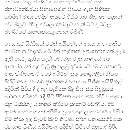
නැවත ධවල මන්දිරය වෙත පැමිණීමෙන් පසු
ජනාධිපතිවරයා සිනාසෙමින් සිද්ධිය ගැන සිහිපත්
කරමින් මාධ්‍යවේදීන් හමුවේ විහිළු කර තිබූ බව සඳහන්
වේ. ඔහුට කිසිදු තුවාලයක් සිදුව නැති බව ද ධවල
මන්දිරයේ ප්‍රකාශකයකු පවසා තිබිණි.
මෙය සුළු සිද්ධියක් වුවත් බයිඩ්න්ගේ වයස ගැන ඇතිව
තිබෙන සංවාදයට මෙයින් නැවතත් උත්තේජනයක් ලැබී
ඇති අයුරු දැකිය හැකි වේ. ඔහු මෑත කාලයේ මේ
ආකාරයෙන් ඇද වැටුණු පළමු අවස්ථාව මෙය නොවේ.
මාස කිහිපයකට පෙර බයිඩ්න් තම පෞද්ගලික නිවස
පිහිටි ඩෙලවෙයාර් ප්‍රාන්තයේ ව්‍යායාම පිණිස බයිසිකල්
පදිමින් සිටිය දී ද ඇද වැටීමක් සිදු විය. එය සිදු වූයේ
මාර්ගය අයිනේ රැඳී සිටි පිරිසක් සමග කතා කිරීම සඳහා
ඔහු බයිසිකලය නතර කිරීමට සූදානම් වෙද්දී ය. එම
අවස්ථාවේ පාදයක් බයිසිකලයේ පැඩල ආවරණයේ සිර
වීම නිසා ඇද වැටීම සිදුව තිබිණි. එදින ජනාධිපතිවරයා
ව්‍යායාම පිණිස බයිසිකල් පදිමින් සිටියේ ඔහුගේ බිරිඳ