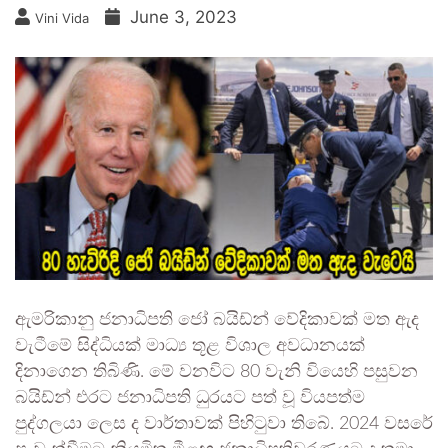
June 3, 2023
Vini Vida
ඇමරිකානු ජනාධිපති ජෝ බයිඩ්න් වේදිකාවක් මත ඇද
වැටීමේ සිද්ධියක් මාධ්‍ය තූළ විශාල අවධානයක්
දිනාගෙන තිබිණි. මේ වනවිට 80 වැනි වියෙහි පසුවන
බයිඩ්න් එරට ජනාධිපති ධුරයට පත් වූ වියපත්ම
පුද්ගලයා ලෙස ද වාර්තාවක් පිහිටුවා තිබේ. 2024 වසරේ