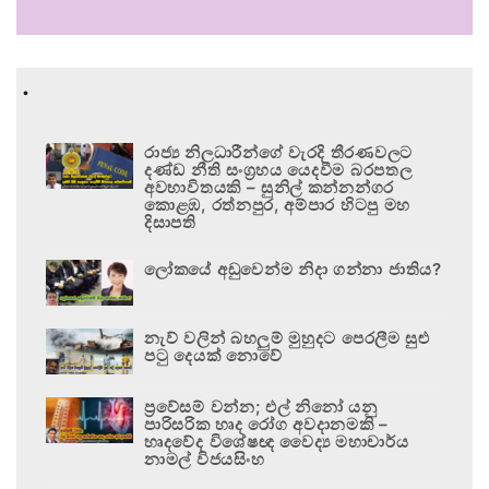
.
රාජ්‍ය නිලධාරීන්ගේ වැරදි තීරණවලට
දණ්ඩ නීති සංග්‍රහය යෙදවීම බරපතල
අවභාවිතයකි – සුනිල් කන්නන්ගර
කොළඹ, රත්නපුර, අම්පාර හිටපු මහ
දිසාපති
ලෝකයේ අඩුවෙන්ම නිදා ගන්නා ජාතිය?
නැව් වලින් බහලුම් මුහුදට පෙරලීම සුළු
පටු දෙයක් නොවේ
ප්‍රවේසම් වන්න; එල් නිනෝ යනු
පාරිසරික හෘද රෝග අවදානමකි –
හෘදවේද විශේෂඥ වෛද්‍ය මහාචාර්ය
නාමල් විජයසිංහ