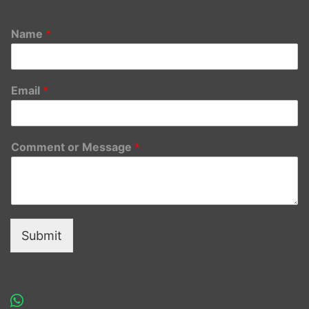
Name
*
Email
*
Comment or Message
*
Submit