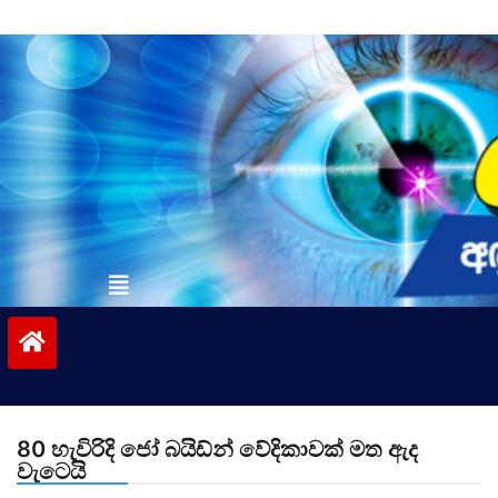
Skip
to
content
vinivida.lk
80 හැවිරිදි ජෝ බයිඩ්න් වේදිකාවක් මත ඇද
වැටෙයි