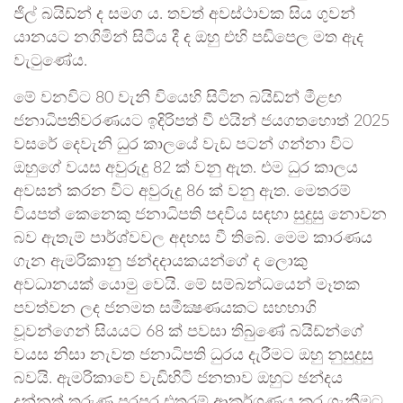
ජිල් බයිඩ්න් ද සමග ය. තවත් අවස්ථාවක සිය ගුවන්
යානයට නගිමින් සිටිය දී ද ඔහු එහි පඩිපෙල මත ඇද
වැටුණේය.
මේ වනවිට 80 වැනි වියෙහි සිටින බයිඩ්න් මීළඟ
ජනාධිපතිවරණයට ඉදිරිපත් වී එයින් ජයගතහොත් 2025
වසරේ දෙවැනි ධුර කාලයේ වැඩ පටන් ගන්නා විට
ඔහුගේ වයස අවුරුදු 82 ක් වනු ඇත. එම ධුර කාලය
අවසන් කරන විට අවුරුදු 86 ක් වනු ඇත. මෙතරම්
වියපත් කෙනෙකු ජනාධිපති පදවිය සඳහා සුදුසු නොවන
බව ඇතැම් පාර්ශ්වවල අදහස වී තිබේ. මෙම කාරණය
ගැන ඇමරිකානු ඡන්දදායකයන්ගේ ද ලොකු
අවධානයක් යොමු වෙයි. මේ සම්බන්ධයෙන් මෑතක
පවත්වන ලද ජනමත සමීක්‍ෂණයකට සහභාගි
වූවන්ගෙන් සියයට 68 ක් පවසා තිබුණේ බයිඩ්න්ගේ
වයස නිසා නැවත ජනාධිපති ධුරය දැරීමට ඔහු නුසුදුසු
බවයි. ඇමරිකාවේ වැඩිහිටි ජනතාව ඔහුට ඡන්දය
දුන්නත් තරුණ පරපුර එතරම් ආකර්ශණය කර ගැනීමට