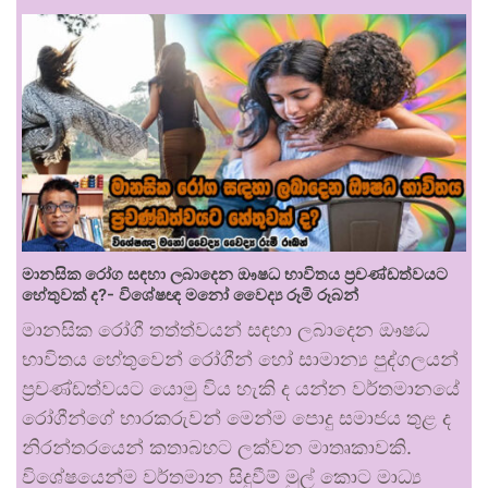
මානසික රෝග සඳහා ලබාදෙන ඖෂධ භාවිතය ප්‍රචණ්ඩත්වයට
හේතුවක් ද?- විශේෂඥ මනෝ වෛද්‍ය රූමි රූබන්
මානසික රෝගී තත්ත්වයන් සඳහා ලබාදෙන ඖෂධ
භාවිතය හේතුවෙන් රෝගීන් හෝ සාමාන්‍ය පුද්ගලයන්
ප්‍රචණ්ඩත්වයට යොමු විය හැකි ද යන්න වර්තමානයේ
රෝගීන්ගේ භාරකරුවන් මෙන්ම පොදු සමාජය තුළ ද
නිරන්තරයෙන් කතාබහට ලක්වන මාතෘකාවකි.
විශේෂයෙන්ම වර්තමාන සිදුවීම් මුල් කොට මාධ්‍ය