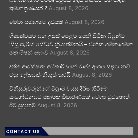
කුමන්ත්‍රණයක් ?
August 8, 2026
මෙටා සමාගමට දඩයක්
August 8, 2026
ශිෂ්‍යත්වයට සහ උසස් පෙළට පෙනී සිටින සිසුන්ට
‘සිසු සැරිය’ සේවාව ක්‍රියාත්මකයි – ජාතික ගමනාගමන
කොමිෂන් සභාව
August 8, 2026
දත්ත ආරක්ෂණ අධිකාරියෙන් රාජ්‍ය අංශය සඳහා නව
චක්‍ර ලේඛයක් නිකුත් කරයි
August 8, 2026
විනිසුරුවරුන්ගේ විශ්‍රාම වයස දීර්ඝ කිරීමේ
සංශෝධනයට ජනමත විචාරණයක් අවශ්‍ය වුවහොත්
ඊට සූදානම්
August 8, 2026
CONTACT US