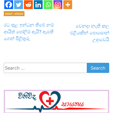
එතෙර - මෙතෙර
රට තුළ ඉන්ධන තිබේ නම්
වෙනදා නැති කල
ආයිත් පෝලිම් ඇයි? ඇමති
එළියකින් පොසොන්
ගෙන් පිළිතුරු
උදාවෙයි