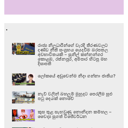
.
රාජ්‍ය නිලධාරීන්ගේ වැරදි තීරණවලට
දණ්ඩ නීති සංග්‍රහය යෙදවීම බරපතල
අවභාවිතයකි – සුනිල් කන්නන්ගර
කොළඹ, රත්නපුර, අම්පාර හිටපු මහ
දිසාපති
ලෝකයේ අඩුවෙන්ම නිදා ගන්නා ජාතිය?
නැව් වලින් බහලුම් මුහුදට පෙරලීම සුළු
පටු දෙයක් නොවේ
කුස තුළ සැඟවුණු නොනිදන කම්හල –
වෛද්‍ය සුගත් විජේවර්ධන