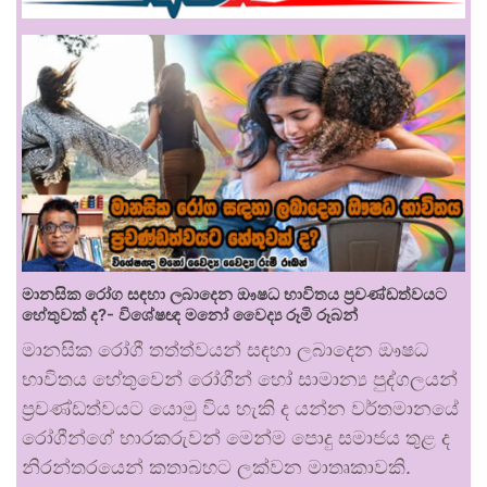
මානසික රෝග සඳහා ලබාදෙන ඖෂධ භාවිතය ප්‍රචණ්ඩත්වයට
හේතුවක් ද?- විශේෂඥ මනෝ වෛද්‍ය රූමි රූබන්
මානසික රෝගී තත්ත්වයන් සඳහා ලබාදෙන ඖෂධ
භාවිතය හේතුවෙන් රෝගීන් හෝ සාමාන්‍ය පුද්ගලයන්
ප්‍රචණ්ඩත්වයට යොමු විය හැකි ද යන්න වර්තමානයේ
රෝගීන්ගේ භාරකරුවන් මෙන්ම පොදු සමාජය තුළ ද
නිරන්තරයෙන් කතාබහට ලක්වන මාතෘකාවකි.