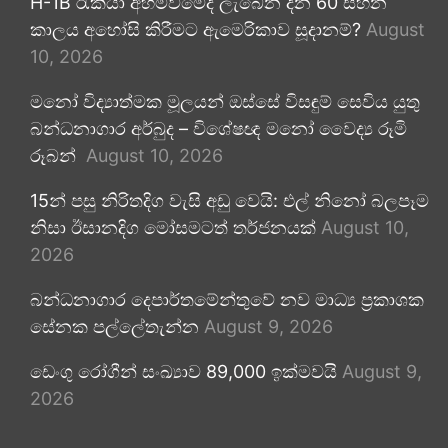
H-1B රැකියා අහිමිවීමේදී ලැබෙන දින 60 සහන
කාලය අහෝසි කිරීමට ඇමෙරිකාව සූදානම්?
August
10, 2026
මනෝ විද්‍යාත්මක මූලයන් ඔස්සේ විසඳුම් සෙවිය යුතු
බන්ධනාගාර අර්බුද – විශේෂඥ මනෝ වෛද්‍ය රූමි
රූබන්
August 10, 2026
15න් පසු නිරිතදිග වැසි අඩු වෙයි: එල් නිනෝ බලපෑම
නිසා ඊසානදිග මෝසමටත් තර්ජනයක්
August 10,
2026
බන්ධනාගාර දෙපාර්තමේන්තුවේ නව මාධ්‍ය ප්‍රකාශක
සේනක පල්ලේතැන්න
August 9, 2026
ඩෙංගු රෝගීන් සංඛ්‍යාව 89,000 ඉක්මවයි
August 9,
2026