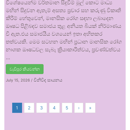
විශේෂයෙන්ම වර්තමාන සිදුවීම් මුල් කොට මාධ්‍ය
මඟින් සිදුවන ඇතැම් අසත්‍ය ප්‍රචාර සහ කරුණු විකෘති
කිරීම් හේතුවෙන්, මානසික රෝග සඳහා ලබාදෙන
ඖෂධ පිළිබඳව සමාජය තුළ අනියත බියක් නිර්මාණය
වී ඇත.එය සමාජයීය වශයෙන් ඉතා අහිතකර
තත්වයකි. මෙම සටහන මඟින් ප්‍රධාන මානසික රෝග
නාශක ඖෂධවල සැබෑ ක්‍රියාකාරීත්වය, ප්‍රචණ්ඩත්වය
…
වැඩිපුර කියවන්න
විනිවිද සායනය
July 15, 2026
/
1
2
3
4
5
›
»