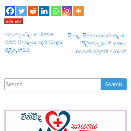
කාලීන පුවත්
කොතලාවල ආරක්‍ෂක
සිංහල සිනමා සටන් කලාව
විශ්ව විද්‍යාලය දෙස් විදෙස්
“පිළිවෙලකට” සකසා
පිළිගැනීමට
අපෙන් සමුගත් රොබින්