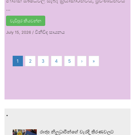
නාශක ඖෂධවල සැබෑ ක්‍රියාකාරීත්වය, ප්‍රචණ්ඩත්වය
…
වැඩිපුර කියවන්න
විනිවිද සායනය
July 15, 2026
/
1
2
3
4
5
›
»
.
රාජ්‍ය නිලධාරීන්ගේ වැරදි තීරණවලට