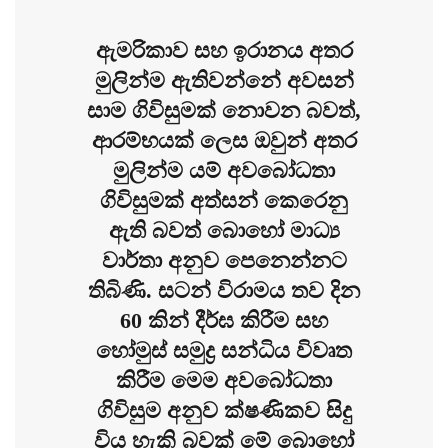
ඇමරිකාව සහ ඉරානය අතර
මුලින්ම ඇතිවන්නේ අවසන්
සාම ගිවිසුමක් නොවන බවත්,
ආරම්භයක් ලෙස ඔවුන් අතර
මුලින්ම යම් අවබෝධතා
ගිවිසුමක් අත්සන් කෙරෙනු
ඇති බවත් බොහෝ මාධ්‍ය
වාර්තා අනුව පෙනෙන්නට
තිබිණි. සටන් විරාමය තව දින
60 කින් දීර්ඝ කිරීම සහ
හෝමුස් සමුද්‍ර සන්ධිය විවෘත
කිරීම මෙම අවබෝධතා
ගිවිසුම අනුව ක්ෂණිකව සිදු
විය හැකි බවක් මේ බොහෝ