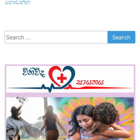
නොවන්න