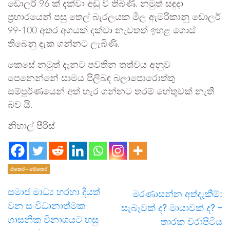
ඩොලර් 96 ක් දක්වා අඩු වී තිබිණි. නමුත් සඳුදා
ප්‍රහාරයෙන් පසු තෙල් බැරලයක මිල ඇමරිකානු ඩොලර්
99-100 අතර අගයක් දක්වා නැවතත් ඉහළ ගොස්
තිබෙනු දැක ගන්නට ලැබිණි.
කෙසේ නමුත් දැනට පවතින තත්වය අනුව
පෙනෙන්නේ සාමය පිලිබඳ බලාපොරොත්තු
සම්පූර්ණයෙන් අත් හැර ගන්නට තරම් හේතුවක් නැති
බව යි.
නිහාල් පීරිස්
එතෙර - මෙතෙර
සමාජ මාධ්‍ය හරහා දියත්
මරණාසන්න අත්දැකීම්:
වන සංවිධානාත්මක
සැබෑවක් ද? මායාවක් ද? –
ශාසනික විනාශයට හසු
තාරක වරාපිටිය