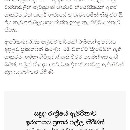
වාර්තාවලින් පැවසුණේ දෙරටේ නියෝජිතයන් අතර
සාකච්ඡාවක් කටාර් රාජ්‍යයේ පැවැත්වෙමින් තිබූ බව යි.
එය නැවතත් බලාපොරොත්තු ඉහළ නැංවීමට හේතු වී
තිබේ.
ඇමරිකානු රාජ්‍ය ලේකම් මාර්කෝ රුබියෝ ද මෙයට
අදාළව ප්‍රකාශයක් කළේය. මේ වනවිට සිදුවෙමින් ඇති
සාකච්ඡා හරහා ගිවිසුමක් ඇති වීමට තවමත් ඉඩ ඇති
බවත්, නමුත් ඒ සඳහා තව ටික දිනක් ගතවනු ඇති බවත්
ඔහු සඳහන් කර තිබිණි .
සඳුදා රාත්‍රියේ ඇමරිකාව
ඉරානයට ප්‍රහාර එල්ල කිරීමත්