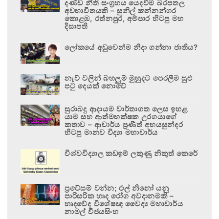
දණ්ඩ නීති සංග්‍රහය යෙදවීම බරපතල
අවභාවිතයකි – සුනිල් කන්නන්ගර
කොළඹ, රත්නපුර, අම්පාර හිටපු මහ
දිසාපති
ලෝකයේ අඩුවෙන්ම නිදා ගන්නා ජාතිය?
නැව් වලින් බහලුම් මුහුදට පෙරලීම සුළු
පටු දෙයක් නොවේ
සුරාබදු ආදායම වාර්තාගත ලෙස ඉහළ
යාම සහ ආත්මභක්ෂක උරගයාගේ
කතාව – ආචාර්ය ප්‍රණීත් අභයසුන්දර
හිටපු මානව විද්‍යා මහාචාර්ය
විශ්වවිද්‍යාල කඩඉම් ලකුණු නිකුත් කෙරේ
ප්‍රවේසම් වන්න; එල් නිනෝ යනු
පාරිසරික හෘද රෝග අවදානමකි –
හෘදවේද විශේෂඥ වෛද්‍ය මහාචාර්ය
නාමල් විජයසිංහ