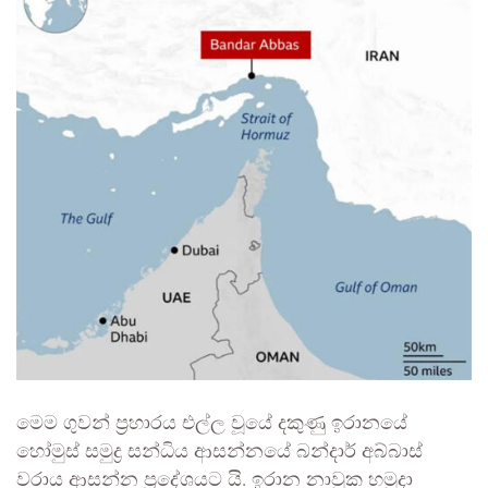
මෙම ගුවන් ප්‍රහාරය එල්ල වූයේ දකුණු ඉරානයේ
හෝමුස් සමුද්‍ර සන්ධිය ආසන්නයේ බන්දාර් අබ්බාස්
වරාය ආසන්න ප්‍රදේශයට යි. ඉරාන නාවුක හමුදා