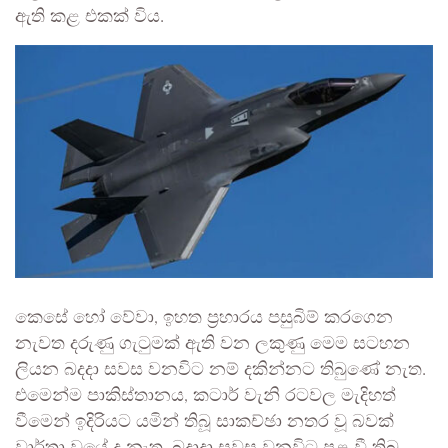
ඇති කළ එකක් විය.
කෙසේ හෝ වේවා, ඉහත ප්‍රහාරය පසුබිම් කරගෙන
නැවත දරුණු ගැටුමක් ඇති වන ලකුණු මෙම සටහන
ලියන බදදා සවස වනවිට නම් දකින්නට තිබුණේ නැත.
එමෙන්ම පාකිස්තානය, කටාර් වැනි රටවල මැදිහත්
වීමෙන් ඉදිරියට යමින් තිබූ සාකච්ඡා නතර වූ බවක්
වාර්තා වූයේ ද නැත. බදාදා සවස වනවිට පළ වී තිබූ