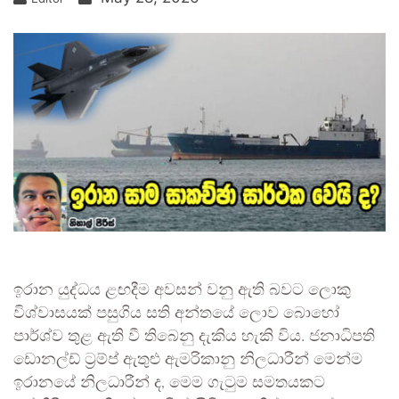
ඉරාන යුද්ධය ළඟදීම අවසන් වනු ඇති බවට ලොකු
විශ්වාසයක් පසුගිය සති අන්තයේ ලොව බොහෝ
පාර්ශ්ව තුළ ඇති වී තිබෙනු දැකිය හැකි විය. ජනාධිපති
ඩොනල්ඩ් ට්‍රම්ප් ඇතුළු ඇමරිකානු නිලධාරීන් මෙන්ම
ඉරානයේ නිලධාරීන් ද, මෙම ගැටුම සමතයකට