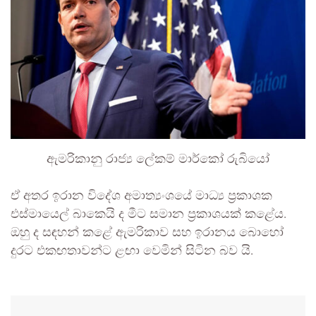
ඇමරිකානු රාජ්‍ය ලේකම් මාර්කෝ රුබියෝ
ඒ අතර ඉරාන විදේශ අමාත්‍යංශයේ මාධ්‍ය ප්‍රකාශක
එස්මායෙල් බාකෙයි ද මීට සමාන ප්‍රකාශයක් කළේය.
ඔහු ද සඳහන් කළේ ඇමරිකාව සහ ඉරානය බොහෝ
දුරට එකඟතාවන්ට ළඟා වෙමින් සිටින බව යි.