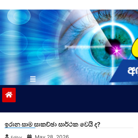
Skip
to
content
vinivida.lk
ඉරාන සාම සාකච්ඡා සාර්ථක වෙයි ද?
May 28, 2026
Editor