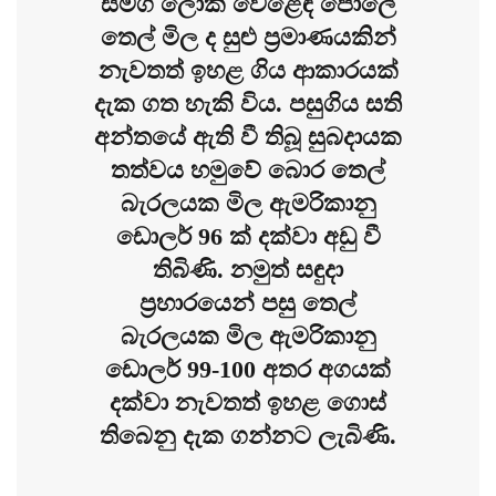
සමග ලෝක වෙළෙඳ පොලේ
තෙල් මිල ද සුළු ප්‍රමාණයකින්
නැවතත් ඉහළ ගිය ආකාරයක්
දැක ගත හැකි විය. පසුගිය සති
අන්තයේ ඇති වී තිබූ සුබදායක
තත්වය හමුවේ බොර තෙල්
බැරලයක මිල ඇමරිකානු
ඩොලර් 96 ක් දක්වා අඩු වී
තිබිණි. නමුත් සඳුදා
ප්‍රහාරයෙන් පසු තෙල්
බැරලයක මිල ඇමරිකානු
ඩොලර් 99-100 අතර අගයක්
දක්වා නැවතත් ඉහළ ගොස්
තිබෙනු දැක ගන්නට ලැබිණි.