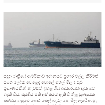
සඳුදා රාත්‍රියේ ඇමරිකාව ඉරානයට ප්‍රහාර එල්ල කිරීමත්
සමග ලෝක වෙළෙඳ පොලේ තෙල් මිල ද සුළු
ප්‍රමාණයකින් නැවතත් ඉහළ ගිය ආකාරයක් දැක ගත
හැකි විය. පසුගිය සති අන්තයේ ඇති වී තිබූ සුබදායක
තත්වය හමුවේ බොර තෙල් බැරලයක මිල ඇමරිකානු