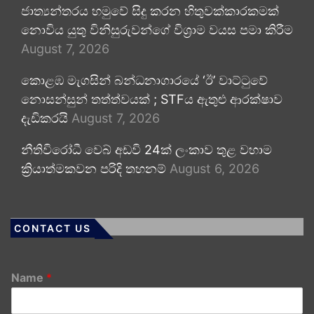
ජාත්‍යන්තරය හමුවේ සිදු කරන හිතුවක්කාරකමක්
නොවිය යුතු විනිසුරුවන්ගේ විශ්‍රාම වයස පමා කිරීම
August 7, 2026
කොළඹ මැගසින් බන්ධනාගාරයේ ‘ඊ’ වාට්ටුවේ
නොසන්සුන් තත්ත්වයක් ; STFය ඇතුළු ආරක්ෂාව
දැඩිකරයි
August 7, 2026
නීතිවිරෝධී වෙබ් අඩවි 24ක් ලංකාව තුළ වහාම
ක්‍රියාත්මකවන පරිදි තහනම්
August 6, 2026
CONTACT US
Name
*