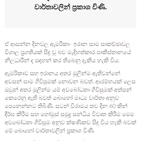
වාර්තාවලින් ප්‍රකාශ විණි.
ඒ ආසන්න දිනවල ඇමරිකා- ඉරාන සාම සාකච්ඡාවල
විශාල ප්‍රගතියක් සිදූ වූ බව මැදිහත්කාර පාකිස්තානයේ
නිලධාරීන් ද සඳහන් කර තිබෙනු දැකිය හැකි විය.
ඇමරිකාව සහ ඉරානය අතර මුලින්ම ඇතිවන්නේ
අවසන් සාම ගිවිසුමක් නොවන බවත්, ආරම්භයක් ලෙස
ඔවුන් අතර මුලින්ම යම් අවබෝධතා ගිවිසුමක් අත්සන්
කෙරෙනු ඇති බවත් බොහෝ මාධ්‍ය වාර්තා අනුව
පෙනෙන්නට තිබිණි. සටන් විරාමය තව දින 60 කින්
දීර්ඝ කිරීම සහ හෝමුස් සමුද්‍ර සන්ධිය විවෘත කිරීම මෙම
අවබෝධතා ගිවිසුම අනුව ක්ෂණිකව සිදු විය හැකි බවක්
මේ බොහෝ වාර්තාවලින් ප්‍රකාශ විණි.