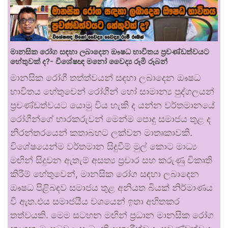
මානසික රෝග සඳහා ලබාදෙන ඖෂධ භාවිතය ප්‍රචණ්ඩත්වයට
හේතුවක් ද?- විශේෂඥ මනෝ වෛද්‍ය රූමි රූබන්
මානසික රෝගී තත්ත්වයන් සඳහා ලබාදෙන ඖෂධ
භාවිතය හේතුවෙන් රෝගීන් හෝ සාමාන්‍ය පුද්ගලයන්
ප්‍රචණ්ඩත්වයට යොමු විය හැකි ද යන්න වර්තමානයේ
රෝගීන්ගේ භාරකරුවන් මෙන්ම පොදු සමාජය තුළ ද
නිරන්තරයෙන් කතාබහට ලක්වන මාතෘකාවකි.
විශේෂයෙන්ම වර්තමාන සිදුවීම් මුල් කොට මාධ්‍ය
මඟින් සිදුවන ඇතැම් අසත්‍ය ප්‍රචාර සහ කරුණු විකෘති
කිරීම් හේතුවෙන්, මානසික රෝග සඳහා ලබාදෙන
ඖෂධ පිළිබඳව සමාජය තුළ අනියත බියක් නිර්මාණය
වී ඇත.එය සමාජයීය වශයෙන් ඉතා අහිතකර
තත්වයකි. මෙම සටහන මඟින් ප්‍රධාන මානසික රෝග