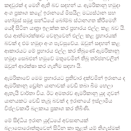
කඳවුරක් ද මෙහි ඇති බව සඳහන් ය. ඇමරිකානු හමුදා
අංශ ප්‍රකාශ කළේ ඉරානයේ මිසයිල මධ්‍යස්ථාන සහ
හෝමුස් සමුද්‍ර සන්ධියේ බෝම්බ ස්ථානගත කිරීමෙහි
යෙදී සිටින යාත්‍රා ඉලක්ක කර ප්‍රහාරය එල්ල කළ බව යි.
එය ආත්මාරක්ෂාව වෙනුවෙන් එල්ල කළ ප්‍රහාරයක්
බවක් ද එම හමුදා අංශ පැවසුවේය. ඔවුන් සඳහන් කළ
ආකාරයට මේ ප්‍රහාරය එල්ල කර තිබුණේ ඇමරිකානු
හමුදා සෙබළුන් හමුවේ මතුවෙමින් තිබූ තර්ජනවලින්
ඔවුන් ආරක්ෂා කර ගැනීම සඳහා යි.
ඇමරිකාවේ මෙම ප්‍රහාරයට ප්‍රතිචාර දක්වමින් ඉරානය ද
ඇමරිකානු ඩ්‍රෝන යානාවක් වෙඩි තබා බිම හෙලා
ඇතැයි වාර්තා විය. ඊට අමතරව ඇමරිකානු යුද ගුවන්
යානයකට වෙඩි තැබූ බවක් ද ඉරානයේ ඉස්ලාමීය
විප්ලවකාරී බලකාය ප්‍රකාශ කර තිබිණි.
මේ සිද්ධිය ඉරාන යුද්ධයේ අවසානයක්
බලාපොරොත්තුවෙන් සිටින කා තුළත් යම් තිගැස්මක්