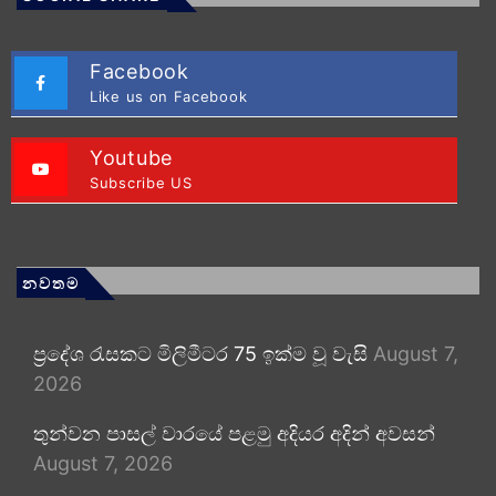
Facebook
Like us on Facebook
Youtube
Subscribe US
නවතම
ප්‍රදේශ රැසකට මිලිමීටර 75 ඉක්ම වූ වැසි
August 7,
2026
තුන්වන පාසල් වාරයේ පළමු අදියර අදින් අවසන්
August 7, 2026