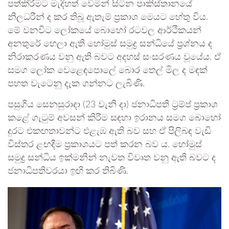
පත්කිරීමට මැදිහත් වෙමින් සිටින පාකිස්තානයේ
නිලධරීන් ද කර තිබූ ඇතැම් ප්‍රකාශ මෙයට හේතු විය.
මේ වනවිට ලෝකයේ බොහෝ රටවල ආර්ථිකයන්
අනතුරේ හෙලා ඇති හෝමුස් සමුද්‍ර සන්ධියේ ප්‍රශ්නය ද
නිරාකරණය වනු ඇති බවට අදහස් සංසරණය වූයේය. ඒ
සමග ලෝක වෙළෙඳපොලේ බොර තෙල් මිල ද මඳක්
පහත වැටෙනු දැක ගන්නට ලැබිණි.
පසුගිය සෙනසුරාදා (23 වැනි දා) ජනාධිපති ට්‍රම්ප් ප්‍රකාශ
කළේ ගැටුම් අවසන් කිරීම සඳහා ඉරානය සමග බොහෝ
දුරට එකඟතාවන්ට එළැඹ ඇති බව සහ ඒ පිලිබඳ වැඩි
විස්තර ළඟදීම ප්‍රකාශයට පත් කරන බව ය. හෝමුස්
සමුද්‍ර සන්ධිය ඉක්මනින් නැවත විවෘත වනු ඇති බවට ද
ජනාධිපතිවරයා ඉඟි කර තිබිණි.