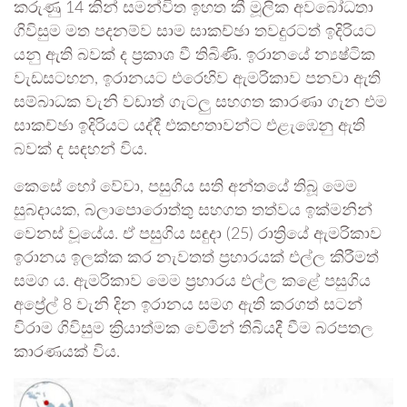
කරුණු 14 කින් සමන්විත ඉහත කී මූලික අවබෝධතා
ගිවිසුම මත පදනම්ව සාම සාකච්ඡා තවදුරටත් ඉදිරියට
යනු ඇති බවක් ද ප්‍රකාශ වී තිබිණි. ඉරානයේ න්‍යෂ්ටික
වැඩසටහන, ඉරානයට එරෙහිව ඇමරිකාව පනවා ඇති
සම්බාධක වැනි වඩාත් ගැටලු සහගත කාරණා ගැන එම
සාකච්ඡා ඉදිරියට යද්දී එකඟතාවන්ට එළැඹෙනු ඇති
බවක් ද සඳහන් විය.
කෙසේ හෝ වේවා, පසුගිය සති අන්තයේ තිබූ මෙම
සුබදායක, බලාපොරොත්තු සහගත තත්වය ඉක්මනින්
වෙනස් වූයේය. ඒ පසුගිය සඳුදා (25) රාත්‍රියේ ඇමරිකාව
ඉරානය ඉලක්ක කර නැවතත් ප්‍රහාරයක් එල්ල කිරීමත්
සමග ය. ඇමරිකාව මෙම ප්‍රහාරය එල්ල කළේ පසුගිය
අප්‍රේල් 8 වැනි දින ඉරානය සමග ඇති කරගත් සටන්
විරාම ගිවිසුම ක්‍රියාත්මක වෙමින් තිබියදී වීම බරපතල
කාරණයක් විය.