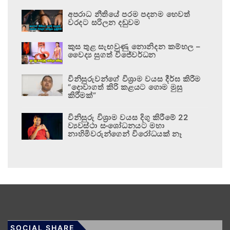
අපරාධ නීතියේ පරම පදනම හෙවත්
වරදට සරිලන දඬුවම
කුස තුළ සැඟවුණු නොනිදන කම්හල –
වෛද්‍ය සුගත් විජේවර්ධන
විනිසුරුවන්ගේ විශ්‍රාම වයස දීර්ඝ කිරීම
“දොවාගත් කිරි කළයට ගොම මුසු
කිරීමක්”
විනිසුරු විශ්‍රාම වයස දිගු කිරීමේ 22
ව්‍යවස්ථා සංශෝධනයට මහා
නාහිමිවරුන්ගෙන් විරෝධයක් නෑ
SOCIAL SHARE