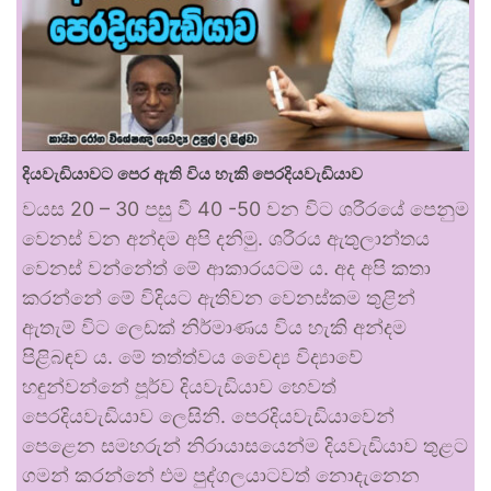
දියවැඩියාවට පෙර ඇති විය හැකි පෙරදියවැඩියාව
වයස 20 – 30 පසු වී 40 -50 වන විට ශරීරයේ පෙනුම
වෙනස් වන අන්දම අපි දනිමු. ශරීරය ඇතුලාන්තය
වෙනස් වන්නේත් මේ ආකාරයටම ය. අද අපි කතා
කරන්නේ මේ විදියට ඇතිවන වෙනස්කම තුළින්
ඇතැම් විට ලෙඩක් නිර්මාණය විය හැකි අන්දම
පිළිබඳව ය. මේ තත්ත්වය වෛද්‍ය විද්‍යාවේ
හඳුන්වන්නේ පූර්ව දියවැඩියාව හෙවත්
පෙරදියවැඩියාව ලෙසිනි. පෙරදියවැඩියාවෙන්
පෙළෙන සමහරුන් නිරායාසයෙන්ම දියවැඩියාව තුළට
ගමන් කරන්නේ එම පුද්ගලයාටවත් නොදැනෙන