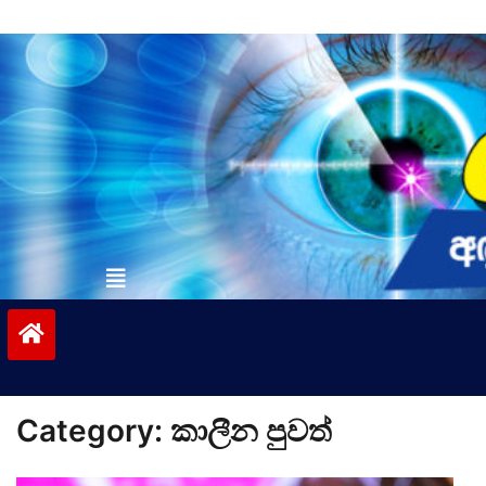
Skip
to
content
vinivida.lk
Category:
කාලීන පුවත්