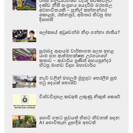
රාජ්‍ය නිලධාරීන්ගේ වැරදි තීරණවලට
දණ්ඩ නීති සංග්‍රහය යෙදවීම බරපතල
අවභාවිතයකි – සුනිල් කන්නන්ගර
කොළඹ, රත්නපුර, අම්පාර හිටපු මහ
දිසාපති
ලෝකයේ අඩුවෙන්ම නිදා ගන්නා ජාතිය?
සුරාබදු ආදායම වාර්තාගත ලෙස ඉහළ
යාම සහ ආත්මභක්ෂක උරගයාගේ
කතාව – ආචාර්ය ප්‍රණීත් අභයසුන්දර
හිටපු මානව විද්‍යා මහාචාර්ය
නැව් වලින් බහලුම් මුහුදට පෙරලීම සුළු
පටු දෙයක් නොවේ
විශ්වවිද්‍යාල කඩඉම් ලකුණු නිකුත් කෙරේ
ගොවි ගතට සුවයත් හිතට නිවනත් සදන
AI ගොවිතැන ළඟදීම අපටත්