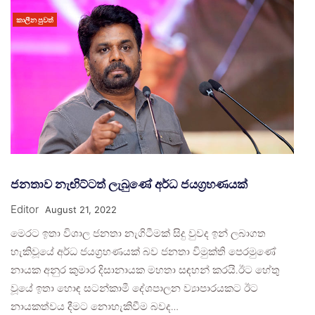
කාලීන පුවත්
ජනතාව නැඟිට්ටත් ලැබුණේ අර්ධ ජයග්‍රහණයක්
Editor
August 21, 2022
මෙරට ඉතා විශාල ජනතා නැගිටීමක් සිදු වුවද ඉන් ලබාගත
හැකිවූයේ අර්ධ ජයග්‍රහණයක් බව ජනතා විමුක්ති පෙරමුණේ
නායක අනුර කුමාර දිසානායක මහතා සඳහන් කරයි.ඊට හේතු
වූයේ ඉතා හොඳ සටන්කාමී දේශපාලන ව්‍යාපාරයකට ඊට
නායකත්වය දීමට නොහැකිවීම බවද…