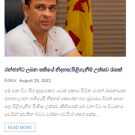
රන්ජන්ට ලබන සතියේ නිදහස;පිළිගැනීම් උත්සව රැසක්
Editor
August 20, 2022
මේ වන විට සිර දඬුවමකට යටත් කොට සිටින රංජන් රාමනායක
මහතා ලබන සතියේදී නිදහස් කෙරෙන බව ප්‍රචාරය වීමත් සමඟ
ඔහු පිළිගැනීම පිණිස උත්සව කිහිපයක් මේ වන විට සංවිධානය
වෙමින් පවතින බවට වාර්තා වෙයි.ඒ අතර පක්ෂ,…
READ MORE