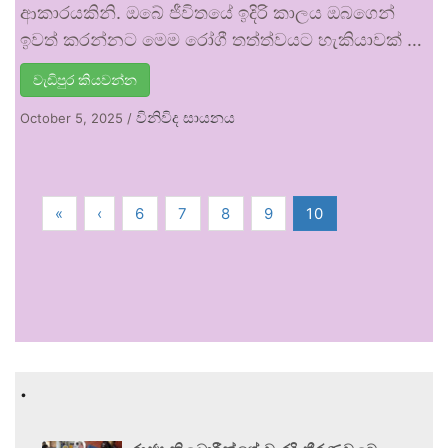
ආකාරයකිනි. ඔබේ ජීවිතයේ ඉදිරි කාලය ඔබගෙන්
ඉවත් කරන්නට මෙම රෝගී තත්ත්වයට හැකියාවක් …
වැඩිපුර කියවන්න
විනිවිද සායනය
October 5, 2025
/
«
‹
6
7
8
9
10
.