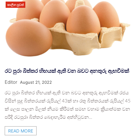
කාලීන පුවත්
රට පුරා බිත්තර හිඟයක් ඇති වන බවට අනතුරු ඇඟවීමක්
Editor
August 21, 2022
රට පුරා බිත්තර හිඟයක් ඇති වන බවට අනතුරු ඇඟවීමක් රජය
විසින් සුදු බිත්තරයක් රුපියල් 43ක් හා රතු බිත්තරයක් රුපියල් 45
ක් ලෙස පාලන මිලක් නියම කිරීමත් සමඟ වහාම ක්‍රියාත්මක වන
පරිදි රටපුරා බිත්තර බෙදාහැරීම අත්හිටුවන…
READ MORE