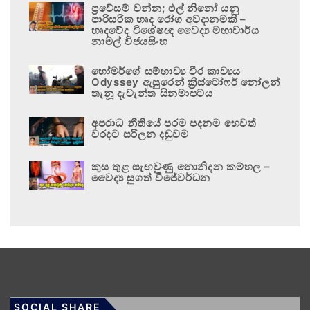
ප්‍රවේසම් වන්න; එල් නිනෝ යනු
පාරිසරික හෘද රෝග අවදානමකි –
හෘදවේද විශේෂඥ වෛද්‍ය මහාචාර්ය
නාමල් විජයසිංහ
හෝමර්ගේ සම්භාව්‍ය වීර කාව්‍යය
Odyssey ඇසුරෙන් ක්‍රිස්ටෝෆර් නෝලන්
තැනූ දැවැන්ත සිනමාපටය
අපරාධ නීතියේ පරම පදනම හෙවත්
වරදට සරිලන දඬුවම
කුස තුළ සැඟවුණු නොනිදන කම්හල –
වෛද්‍ය සුගත් විජේවර්ධන
SOCIAL SHARE