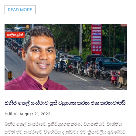
READ MORE
කාලීන පුවත්
ඛනිජ තෙල් සංස්ථාව ප්‍රති ව්‍යුහගත කරන එක කරනවාමයි
Editor
August 21, 2022
ඛනිජ තෙල් සංස්ථාවේ ප්‍රතිව්‍යුහගතකරණ ව්‍යාපෘතියට වෘත්තීය
සමිති එම සංස්ථාවේ විරෝධය දැක්වුවද එම ක්‍රියාවලිය අඛණ්ඩව