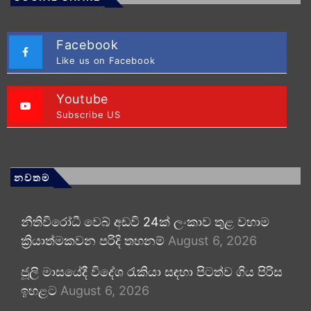
Facebook
Like us on Facebook
Youtube
Subscribe US
නවතම
නීතිවිරෝධී වෙබ් අඩවි 24ක් ලංකාව තුළ වහාම
ක්‍රියාත්මකවන පරිදි තහනම්
August 6, 2026
ජූලි මාසයේදී විදේශ රැකියා සඳහා පිටත්ව ගිය පිරිස
ඉහළට
August 6, 2026