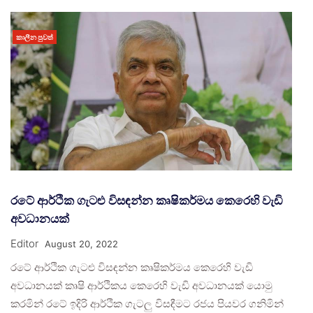
කාලීන පුවත්
රටේ ආර්ථික ගැටළු විසඳන්න කෘෂිකර්මය කෙරෙහි වැඩි
අවධානයක්
Editor
August 20, 2022
රටේ ආර්ථික ගැටළු විසඳන්න කෘෂිකර්මය කෙරෙහි වැඩි
අවධානයක් කෘෂි ආර්ථිකය කෙරෙහි වැඩි අවධානයක් යොමු
කරමින් රටේ ඉදිරි ආර්ථික ගැටලු විසඳීමට රජය පියවර ගනිමින්