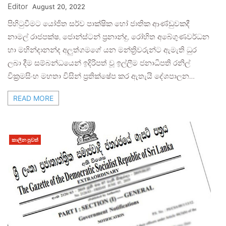
Editor
August 20, 2022
පිහිටුවීමට යෝජිත සර්ව පාක්ෂික හෝ ජාතික ආණ්ඩුවකදී
නාමල් රාජපක්ෂ, ජොන්ස්ටන් ප්‍රනාන්දු, රෝහිත අබේගුණවර්ධන
හා මහින්දානන්ද අලුත්ගමගේ යන මන්ත්‍රිවරුන්ට ඇමැති ධුර
ලබා දීම සම්බන්ධයෙන් ඉදිරිපත් වූ ඉල්ලීම ජනාධිපති රනිල්
වික්‍රමසිංහ මහතා විසින් ප්‍රතික්ෂේප කර ඇතැයි දේශපාලන…
READ MORE
කාලීන පුවත්