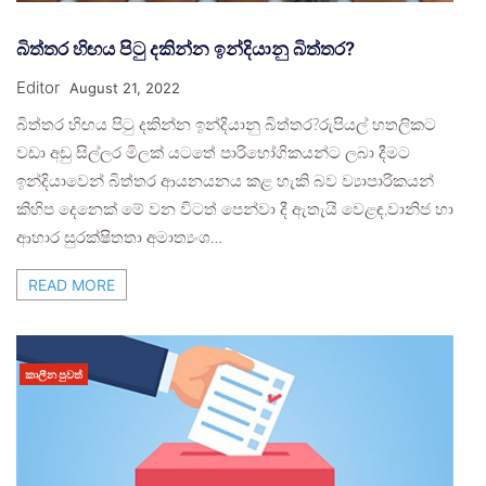
බිත්තර හිඟය පිටු දකින්න ඉන්දියානු බිත්තර?
Editor
August 21, 2022
බිත්තර හිඟය පිටු දකින්න ඉන්දියානු බිත්තර?රුපියල් හතලිකට
වඩා අඩු සිල්ලර මිලක් යටතේ පාරිභෝගිකයන්ට ලබා දීමට
ඉන්දියාවෙන් බිත්තර ආයනයනය කළ හැකි බව ව්‍යාපාරිකයන්
කිහිප දෙනෙක් මේ වන විටත් පෙන්වා දී ඇතැයි වෙළඳ,වානිජ හා
ආහාර සුරක්ෂිතතා අමාත්‍යංශ…
READ MORE
කාලීන පුවත්