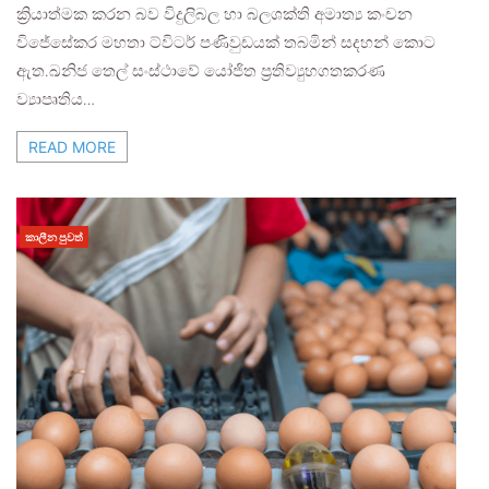
ක්‍රියාත්මක කරන බව විදුලිබල හා බලශක්ති අමාත්‍ය කංචන
විජේසේකර මහතා ට්විටර් පණිවුඩයක් තබමින් සදහන් කොට
ඇත.ඛනිජ තෙල් සංස්ථාවේ යෝජිත ප්‍රතිව්‍යුහගතකරණ
ව්‍යාපෘතිය…
READ MORE
කාලීන පුවත්