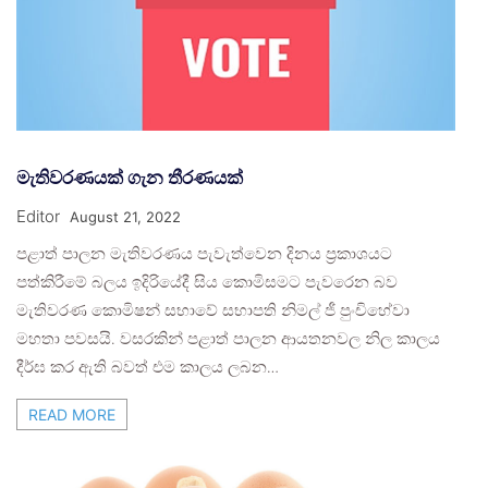
මැතිවරණයක් ගැන තීරණයක්
Editor
August 21, 2022
පළාත් පාලන මැතිවරණය පැවැත්වෙන දිනය ප්‍රකාශයට
පත්කිරීමේ බලය ඉදිරියේදී සිය කොමිසමට පැවරෙන බව
මැතිවරණ කොමිෂන් සභාවේ සභාපති නිමල් ජී පුංචිහේවා
මහතා පවසයි. වසරකින් පළාත් පාලන ආයතනවල නිල කාලය
දීර්ඝ කර ඇති බවත් එම කාලය ලබන…
READ MORE