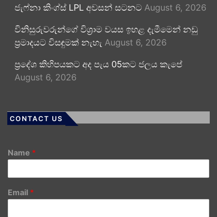
ජැෆ්නා කිංග්ස් LPL අවසන් සටනට
August 6, 2026
විනිසුරුවරුන්ගේ විශ්‍රාම වයස ඉහළ දැමීමෙන් නඩු
ප්‍රමාදයට විසඳුමක් නැහැ
August 6, 2026
ප්‍රදේශ කිහිපයකට අද පැය 05කට ජලය කැපේ
August 6, 2026
CONTACT US
Name
*
Email
*