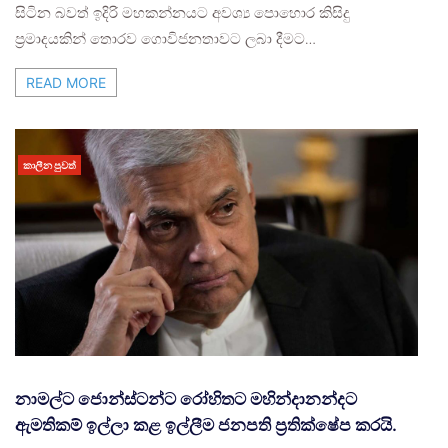
සිටින බවත් ඉදිරි මහකන්නයට අවශ්‍ය පොහොර කිසිදු
ප්‍රමාදයකින් තොරව ගොවිජනතාවට ලබා දීමට…
READ MORE
කාලීන පුවත්
නාමල්ට ජොන්ස්ටන්ට රෝහිතට මහින්දානන්දට
ඇමතිකම් ඉල්ලා කළ ඉල්ලීම ජනපති ප්‍රතික්ෂේප කරයි.