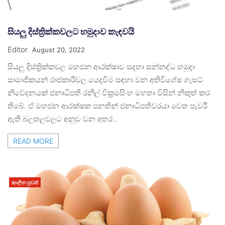
සියලු දිස්ත්‍රික්කවලට හමුදාව කැඳවයි
Editor
August 20, 2022
සියලු දිස්ත්‍රික්කවල මහජන ආරක්ෂාව සදහා සන්නද්ධ හමුදා
සාමාජිකයන් රාජකාරීවල යෙදවීම සඳහා වන අතිවිශේෂ ගැසට්
නිවේදනයක් ජනාධිපති රනිල් වික්‍රමසිංහ මහතා විසින් නිකුත් කර
තිබේ. ඒ මහජන ආරක්ෂක පනතින් ජනාධිපතිවරයා වෙත පැවරී
ඇති බලතලවලට අනුව වන අතර…
READ MORE
කාලීන පුවත්