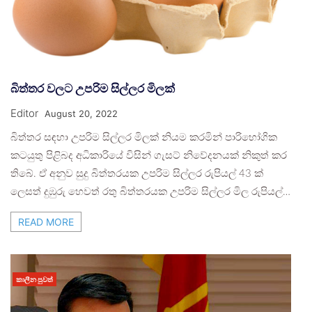
බිත්තර වලට උපරිම සිල්ලර මිලක්
Editor
August 20, 2022
බිත්තර සඳහා උපරිම සිල්ලර මිලක් නියම කරමින් පාරිභෝගික
කටයුතු පිළිබද අධිකාරියේ විසින් ගැසට් නිවේදනයක් නිකුත් කර
තිබේ. ඒ අනුව සුදු බිත්තරයක උපරිම සිල්ලර රුපියල් 43 ක්
ලෙසත් දුඹුරු හෙවත් රතු බිත්තරයක උපරිම සිල්ලර මිල රුපියල්…
READ MORE
කාලීන පුවත්