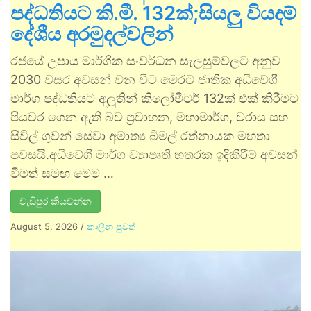
පද්ධතියට කි.මී. 132ක්;සියලු වියදම්
දේශීය අරමුදල්වලින්
රජයේ උපාය මාර්ගික සංවර්ධන සැලසුම්වලට අනුව
2030 වසර අවසන් වන විට මෙරට ජාතික අධිවේගී
මාර්ග පද්ධතියට අලුතින් කිලෝමීටර් 132ක් එක් කිරීමට
පියවර ගෙන ඇති බව ප්‍රවාහන, මහාමාර්ග, වරාය සහ
සිවිල් ගුවන් සේවා අමාත්‍ය බිමල් රත්නායක මහතා
පවසයි.අධිවේගී මාර්ග ව්‍යාපෘති හතරක ඉදිකිරීම් අවසන්
වීමත් සමඟ මෙම …
වැඩිපුර කියවන්න
August 5, 2026
/
කාලීන පුවත්