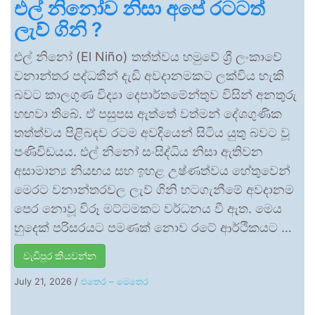
එල් නිනෝව නිසා අපේ රටටත්
ලැව් ගිනි ?
එල් නිනෝ (El Niño) තත්ත්වය හමුවේ ශ්‍රී ලංකාවේ
වනාන්තර පද්ධතීන් දැඩි අවදානමකට ලක්විය හැකි
බවට කාලගුණ විද්‍යා දෙපාර්තමේන්තුව විසින් අනතුරු
හඟවා තිබේ. ඒ පසුපස ඇත්තේ වත්මන් දේශගුණික
තත්ත්වය පිළිබඳව රටම අවදියෙන් සිටිය යුතු බවට වූ
පණිවිඩයය. එල් නිනෝ සංසිද්ධිය නිසා ඇතිවන
අසාමාන්‍ය නියඟය සහ ඉහළ උෂ්ණත්වය හේතුවෙන්
මෙරට වනාන්තරවල ලැව් ගිනි හටගැනීමේ අවදානම
පෙර නොවූ විරූ මට්ටමකට වර්ධනය වී ඇත. මෙය
හුදෙක් පරිසරයට පමණක් නොව රටේ ආර්ථිකයට …
වැඩිපුර කියවන්න
July 21, 2026
/
එතෙර – මෙතෙර