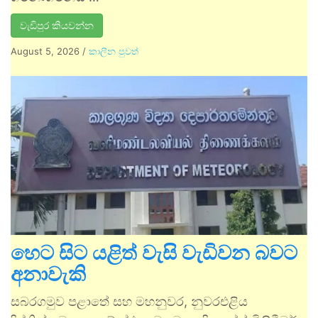
වැඩිපුර කියවන්න
August 5, 2026
/
කාලීන පුවත්
හෙට සිට යළිත් වැසි වැඩිවන බවට
අනාවැකි
සබරගමුව පළාතේ සහ මහනුවර, නුවරඑළිය