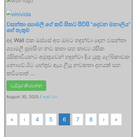
වසන්තා ශ්‍යාමලී ගේ කවි සිතට පිවිසි “දෙවන මනාලිය”
ගේ පැතුම
අද Wall එක ඔස්සේ අප ඔබට හඳුන්වා දෙන වසන්තා
ශ්‍යාමලී සුබසිංහ නව කතා සහ කාව්‍ය රසික
රසිකාවියනට අමුතුවෙන් හඳුන්වා දිය යුතු ලේඛිකාවක
නොවේ.ඊට හේතුව ඇය ලියූ නවකතා දහයක් සහ
කවිපොත් …
වැඩිපුර කියවන්න
August 30, 2025
/
wall එක
«
‹
4
5
6
7
8
›
»