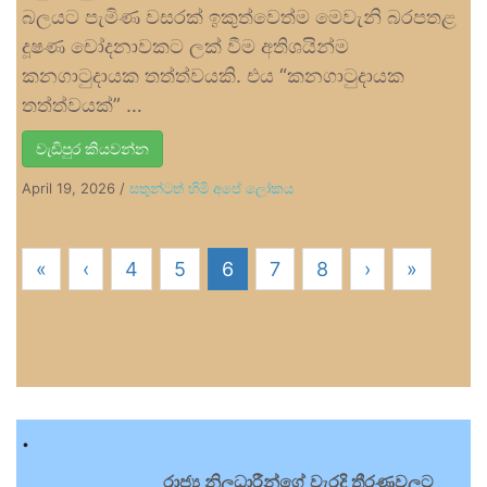
බලයට පැමිණ වසරක් ඉකුත්වෙත්ම මෙවැනි බරපතළ
දූෂණ චෝදනාවකට ලක් වීම අතිශයින්ම
කනගාටුදායක තත්ත්වයකි. එය “කනගාටුදායක
තත්ත්වයක්” …
වැඩිපුර කියවන්න
April 19, 2026
/
සතුන්ටත් හිමි අපේ ලෝකය
«
‹
4
5
6
7
8
›
»
.
රාජ්‍ය නිලධාරීන්ගේ වැරදි තීරණවලට