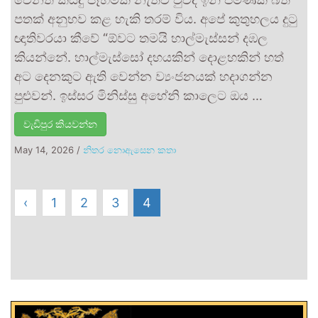
පතක් අනුභව කළ හැකි තරම් විය. අපේ කුතුහලය දුටු
ඥාතිවරයා කීවේ “ඕවට තමයි හාල්මැස්සන් දඹල
කියන්නේ. හාල්මැස්සෝ දහයකින් දොළහකින් හත්
අට දෙනකුට ඇති වෙන්න ව්‍යංජනයක් හදාගන්න
පුළුවන්. ඉස්සර මිනිස්සු අහේනි කාලෙට ඔය …
වැඩිපුර කියවන්න
May 14, 2026
/
නිතර නොඇසෙන කතා
‹
1
2
3
4