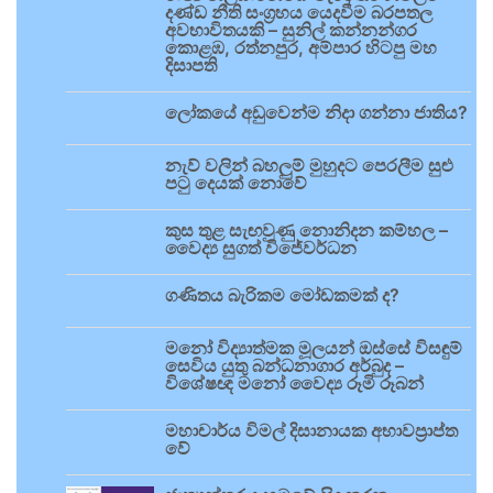
දණ්ඩ නීති සංග්‍රහය යෙදවීම බරපතල
අවභාවිතයකි – සුනිල් කන්නන්ගර
කොළඹ, රත්නපුර, අම්පාර හිටපු මහ
දිසාපති
ලෝකයේ අඩුවෙන්ම නිදා ගන්නා ජාතිය?
නැව් වලින් බහලුම් මුහුදට පෙරලීම සුළු
පටු දෙයක් නොවේ
කුස තුළ සැඟවුණු නොනිදන කම්හල –
වෛද්‍ය සුගත් විජේවර්ධන
ගණිතය බැරිකම මෝඩකමක් ද?
මනෝ විද්‍යාත්මක මූලයන් ඔස්සේ විසඳුම්
සෙවිය යුතු බන්ධනාගාර අර්බුද –
විශේෂඥ මනෝ වෛද්‍ය රූමි රූබන්
මහාචාර්ය විමල් දිසානායක අභාවප්‍රාප්ත
වේ