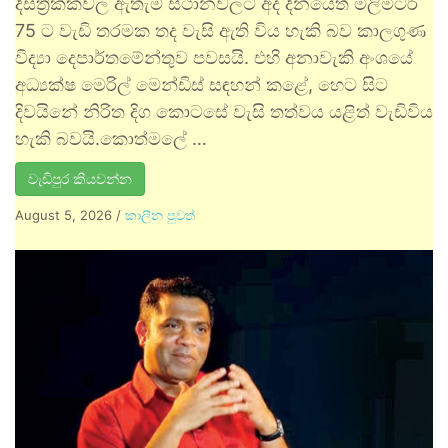
දිස්ත්‍රික්කවල ඇතැම් ස්ථානවලට අද දිනයේත් මිලිමීටර්
75 ට වැඩි තරමක තද වැසි ඇති විය හැකි බව කාලගුණ
විද්‍යා දෙපාර්තමේන්තුව පවසයි. එහි අනාවැකි අංශයේ
අධ්‍යක්ෂ මෙරිල් මෙන්ඩිස් සඳහන් කළේ, හෙට සිට
දිවයිනේ නිරිත දිග කොටසේ වැසි තත්වය යළිත් වැඩිවිය
හැකි බවයි.කොත්මලේ …
වැඩිපුර කියවන්න
August 5, 2026
/
කාලීන පුවත්