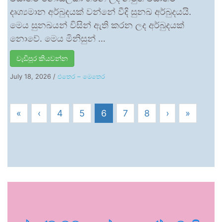
දෘශ්‍යමාන අර්බුදයක් වන්නේ වීදි සුනඛ අර්බුදයයි.
මෙය සුනඛයන් විසින් ඇති කරන ලද අර්බුදයක්
නොවේ. මෙය මිනිසුන් …
වැඩිපුර කියවන්න
July 18, 2026
/
එතෙර – මෙතෙර
«
‹
4
5
6
7
8
›
»