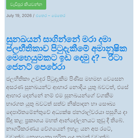
වැඩිපුර කියවන්න
July 19, 2026
/
එතෙර – මෙතෙර
සුනඛයන් සාගින්නේ මරා දමා
ජලභීතිකාව පිටුදැකීමේ අමානුෂික
මෙහෙයුමකට ඉඩ දෙමු ද? – රීටා
ජෙනට් පෙරේරා
ජලභීතිකා උවදුර පිටුදැකීම පිණිස මහමඟ වෙසෙන
අසරණ සුනඛයන්ට ආහාර නොදිය යුතු බවටත්, එසේ
ආහාර දෙන්නේ නම් එම සුනඛයන්ගේ වගකීම
භාරගත යුතු බවටත් සත්ව නිෂ්පාදන හා සෞඛ්‍ය
දෙපාර්තමේන්තුවේ අධ්‍යක්ෂ ජනරාල්වරයා පසුගිය දා
සිදු කළ ප්‍රකාශය මහත් ආන්දෝලනයට තුඩු දී තිබේ.
නාගරීකරණය වේගයෙන් ඉහළ යන අප රටේ,
වඩාත්ම නොසලකා හරින ලද නමුත් වඩාත්ම