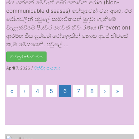
මිය යන්නේ මෙවැනි බෝ නොවන රෝග (Non-
communicable diseases) හේතුවෙන් වන අතර, එම
රෝගවලින් පවුලේ සාමාජිකයන් මුදවා ගැනීමේ
වැළැක්වීමේ පියවර හෙවත් නිවාරණය (Prevention)
ආරම්භ විය යුත්තේ රෝහලකින් නොව අපේ නිවසේ
කෑම මේසයෙනි. පවුලේ …
වැඩිපුර කියවන්න
April 7, 2026
/
විනිවිද සායනය
«
‹
4
5
6
7
8
›
»