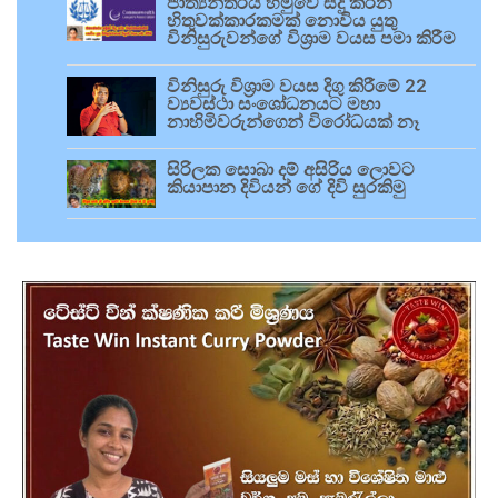
ජාත්‍යන්තරය හමුවේ සිදු කරන
හිතුවක්කාරකමක් නොවිය යුතු
විනිසුරුවන්ගේ විශ්‍රාම වයස පමා කිරීම
විනිසුරු විශ්‍රාම වයස දිගු කිරීමේ 22
ව්‍යවස්ථා සංශෝධනයට මහා
නාහිමිවරුන්ගෙන් විරෝධයක් නෑ
සිරිලක සොබා දම් අසිරිය ලොවට
කියාපාන දිවියන් ගේ දිවි සුරකිමු