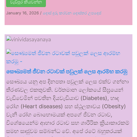
වැඩිපුර කියවන්න
January 16, 2026
/
දොස් දුරු කරවන දොස්තර උපදෙස්
සෞඛ්‍යමත් ජීවන රටාවක් පවුලක් ලෙස ආරම්භ කරමු
සෞඛ්‍යය යනු අප දිනපතා පවුලක් ලෙස එක්ව ගන්නා
තීරණවල එකතුවකි. වර්තමාන ලෝකයේ සීඝ්‍රයෙන්
වැඩිවෙමින් පවතින දියවැඩියාව (Diabetes), හෘද
රෝග (Heart diseases) සහ ස්ථුලතාවය (Obesity)
වැනි රෝග බොහොමයක් අපගේ ජීවන රටාව,
විශේෂයෙන්ම ආහාර රටාව සහ ශාරීරික ක්‍රියාකාරකම්
සමඟ සෘජුවම සම්බන්ධ වේ. අපේ රටේ බහුතරයක්