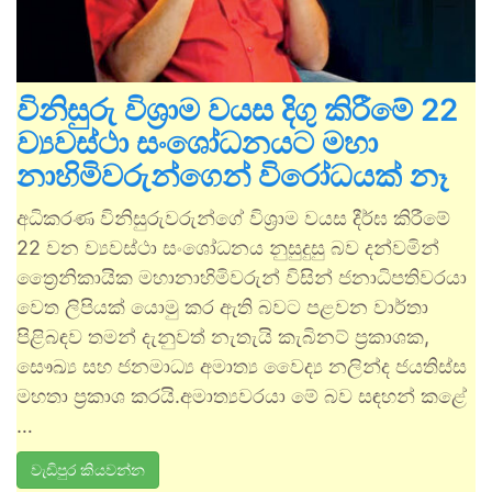
විනිසුරු විශ්‍රාම වයස දිගු කිරීමේ 22
ව්‍යවස්ථා සංශෝධනයට මහා
නාහිමිවරුන්ගෙන් විරෝධයක් නෑ
අධිකරණ විනිසුරුවරුන්ගේ විශ්‍රාම වයස දීර්ඝ කිරීමේ
22 වන ව්‍යවස්ථා සංශෝධනය නුසුදුසු බව දන්වමින්
ත්‍රෛනිකායික මහානාහිමිවරුන් විසින් ජනාධිපතිවරයා
වෙත ලිපියක් යොමු කර ඇති බවට පළවන වාර්තා
පිළිබඳව තමන් දැනුවත් නැතැයි කැබිනට් ප්‍රකාශක,
සෞඛ්‍ය සහ ජනමාධ්‍ය අමාත්‍ය වෛද්‍ය නලින්ද ජයතිස්ස
මහතා ප්‍රකාශ කරයි.අමාත්‍යවරයා මේ බව සඳහන් කළේ
…
වැඩිපුර කියවන්න