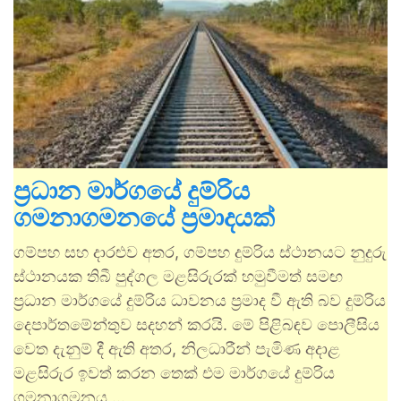
ප්‍රධාන මාර්ගයේ දුම්රිය
ගමනාගමනයේ ප්‍රමාදයක්
ගම්පහ සහ දාරළුව අතර, ගම්පහ දුම්රිය ස්ථානයට නුදුරු
ස්ථානයක තිබී පුද්ගල මළසිරුරක් හමුවීමත් සමඟ
ප්‍රධාන මාර්ගයේ දුම්රිය ධාවනය ප්‍රමාද වී ඇති බව දුම්රිය
දෙපාර්තමේන්තුව සදහන් කරයි. මේ පිළිබඳව පොලීසිය
වෙත දැනුම් දී ඇති අතර, නිලධාරීන් පැමිණ අදාළ
මළසිරුර ඉවත් කරන තෙක් එම මාර්ගයේ දුම්රිය
ගමනාගමනය …