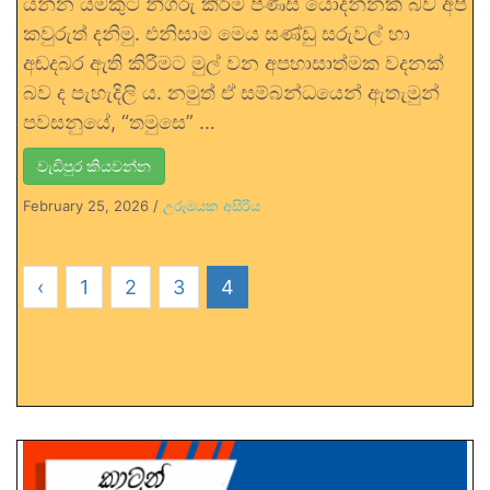
යන්න යමකුට නිගරු කිරීම පිණිස යොදන්නක් බව අපි
කවුරුත් දනිමු. එනිසාම මෙය සණ්ඩු සරුවල් හා
අඬදබර ඇති කිරීමට මුල් වන අපහාසාත්මක වදනක්
බව ද පැහැදිලි ය. නමුත් ඒ සම්බන්ධයෙන් ඇතැමුන්
පවසනුයේ, “තමුසෙ” …
වැඩිපුර කියවන්න
February 25, 2026
/
උරුමයක අසිරිය
‹
1
2
3
4