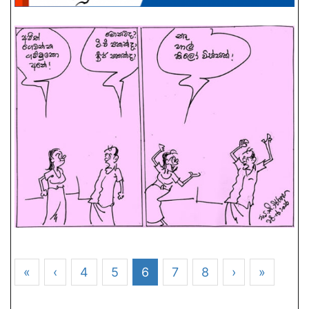
«
‹
4
5
6
7
8
›
»