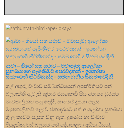
ආවා – ගියෝ සහ යථාව – මවාපෑම; ආලෝකා
සුනඛයාගේ පැමිණීමට පෙරවදනක් – ඉනෝකා
සත්‍යාංගනී කීර්තිනන්ද – සම්මානනීය සිනමාවේදිනී
ගල් අඟුරු වංචාව සම්බන්ධයෙන් අපකීර්තියට පත්
බලශක්ති ඇමැති කුමාර ජයකොඩි සිය අමාත්‍ය ධුරයට
තාවකාලිකව සමු දෙද්දී, සාමයේ දූතයා ලෙස
මෑතකාලීනව ලොව ජනාදරයට පත් ආලෝකා සුනඛයා
ශ්‍රී ලංකාවට සැපත් වනු ඇත. දූෂණය හා වංචාව
පිටුදකිනු වස් බලයට පත් දේශපාලන අධිකාරියක්,