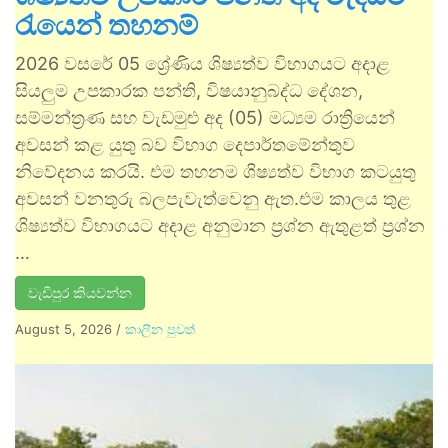
රැයෙන් තහනම්
2026 වසරේ 05 ශ්‍රේණිය ශිෂ්‍යත්ව විභාගයට අදාළ
සියලුම උපකාරක පන්ති, විෂයානුබද්ධ දේශන,
සම්මන්ත්‍රණ සහ වැඩමුළු අද (05) මධ්‍යම රාත්‍රියෙන්
අවසන් කළ යුතු බව විභාග දෙපාර්තමේන්තුව
නිවේදනය කරයි. එම තහනම ශිෂ්‍යත්ව විභාග කටයුතු
අවසන් වනතුරු බලපැවැත්වෙනු ඇත.එම කාලය තුළ
ශිෂ්‍යත්ව විභාගයට අදාළ අනුමාන ප්‍රශ්න ඇතුළත් ප්‍රශ්න
…
වැඩිපුර කියවන්න
August 5, 2026
/
කාලීන පුවත්