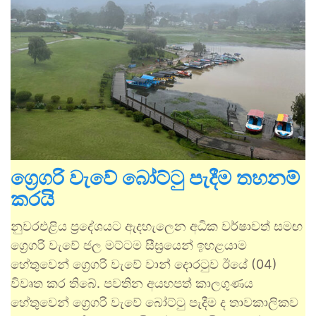
ග්‍රෙගරි වැවේ බෝට්ටු පැදීම තහනම්
කරයි
නුවරඑළිය ප්‍රදේශයට ඇදහැලෙන අධික වර්ෂාවත් සමඟ
ග්‍රෙගරි වැවේ ජල මට්ටම සීඝ්‍රයෙන් ඉහළයාම
හේතුවෙන් ග්‍රෙගරි වැවේ වාන් දොරටුව ඊයේ (04)
විවෘත කර තිබේ. පවතින අයහපත් කාලගුණය
හේතුවෙන් ග්‍රෙගරි වැවේ බෝට්ටු පැදීම ද තාවකාලිකව