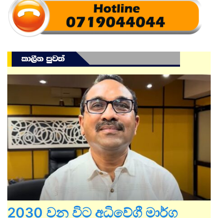
2030 වන විට අධිවේගී මාර්ග