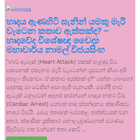
හෘදය ඇණහිටි සැනින් යමකු මැරී
වැටෙන කතාව ඇත්තක්ද? –
හෘදවේද විශේෂඥ වෛද්‍ය
මහාචාර්ය නාමල් විජයසිංහ
“හාට් ඇටෑක් (Heart Attack) එකක් හැදුණු විට
කෙනෙක් එතැනම මැරී වැටෙන්න පුළුවන් කියා අපි
අහලා තියනවා. ඒ කතාව ඇත්තක් ද?” යන්න බොහෝ
දෙනකු මා වෙතින් අසා ඇති පැනයකි. මෙහිදී හාට්
ඇටෑක් යනුවෙන් අදහස් කරන්නේ හෘදය නතර වීම
(Cardiac Arrest) හෙවත් හෘද ස්පන්දනය ක්ෂණිකව
නතර වීමයි. මෙය ඉතාමත් බරපතල තත්ත්වයක් වන
අතර, ක්ෂණික ප්‍රතිකාර නොලැබුණහොත් මරණය
සිදුවීමට ගත වන්නේ ඉතා කෙටි …