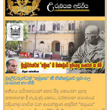
මුදලිවරුන්ටත් “තමුසෙ” කී හික්කඩුවේ සුමංගල
සංඝරාජ නා හිමි
අතිශය සමීපතමයන් අතර සිදු කෙරෙන සුහද
කතාබහක දී හැරුණු කොට, වර්තමාන සමාජයේ
එදිනෙදා භාවිත වන ආමන්ත්‍රණ අතුරින් “තමුසෙ”