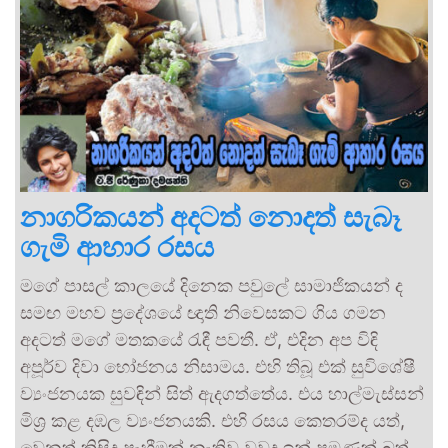
නාගරිකයන් අදටත් නොදත් සැබෑ
ගැමි ආහාර රසය
මගේ පාසල් කාලයේ දිනෙක පවුලේ සාමාජිකයන් ද
සමඟ මහව ප්‍රදේශයේ ඥාති නිවෙසකට ගිය ගමන
අදටත් මගේ මතකයේ රැඳී පවතී. ඒ, එදින අප විඳි
අපූර්ව දිවා භෝජනය නිසාමය. එහි තිබූ එක් සුවිශේෂී
ව්‍යංජනයක සුවඳින් සිත් ඇදගත්තේය. එය හාල්මැස්සන්
මිශ්‍ර කළ දඹල ව්‍යංජනයකි. එහි රසය කෙතරම්ද යත්,
වෙනත් කිසිදු පෑහීමක් නැතිව වුවද ඉන් පමණක් බත්