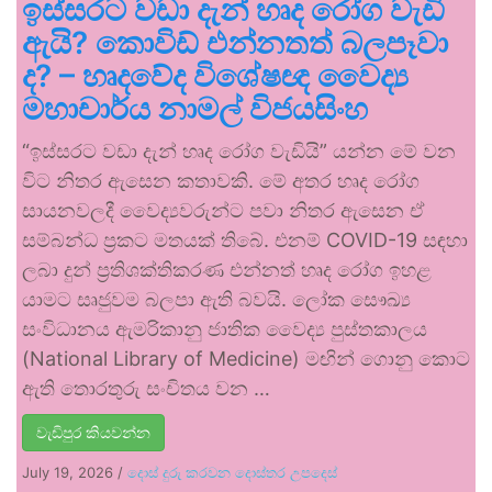
ඉස්සරට වඩා දැන් හෘද රෝග වැඩි
ඇයි? කොවිඩ් එන්නතත් බලපෑවා
ද? – හෘදවේද විශේෂඥ වෛද්‍ය
මහාචාර්ය නාමල් විජයසිංහ
“ඉස්සරට වඩා දැන් හෘද රෝග වැඩියි” යන්න මේ වන
විට නිතර ඇසෙන කතාවකි. මේ අතර හෘද රෝග
සායනවලදී වෛද්‍යවරුන්ට පවා නිතර ඇසෙන ඒ
සම්බන්ධ ප්‍රකට මතයක් තිබේ. එනම් COVID-19 සඳහා
ලබා දුන් ප්‍රතිශක්තිකරණ එන්නත් හෘද රෝග ඉහළ
යාමට සෘජුවම බලපා ඇති බවයි. ලෝක සෞඛ්‍ය
සංවිධානය ඇමරිකානු ජාතික වෛද්‍ය පුස්තකාලය
(National Library of Medicine) මඟින් ගොනු කොට
ඇති තොරතුරු සංචිතය වන …
වැඩිපුර කියවන්න
July 19, 2026
/
දොස් දුරු කරවන දොස්තර උපදෙස්