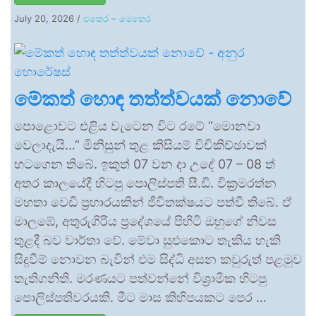
July 20, 2026
/
එතෙර – මෙතෙර
මේකත් හොඳ තත්ත්වයක් නොවේ
පොළොවට එළිය වැටෙන විට රටේ “මොනවා
වෙලාදැයි…” මිනිසුන් තුළ කිසියම් විචිකිච්ඡාවක්
හටගෙන තිබේ. ඉකුත් 07 වන දා උදේ 07 – 08 ත්
අතර කාලයේදී හිටපු පොලිස්පති සී.ඩී. වික්‍රමරත්න
මහතා වෙඩි ප්‍රහාරයකින් ජීවිතක්ෂයට පත්වී තිබේ. ඒ
මාලඹේ, අතුරුගිරිය ප්‍රදේශයේ පිහිටි ඔහුගේ නිවස
තුළදී බව වාර්තා වේ. මේවා සුළුකොට තැකිය හැකි
සිදුවීම් නොවන බැවින් එම සිද්ධි අසන කවුරුත් පළමුව
තැතිගනිති. මරණයට පත්වන්නේ විශ්‍රාමික හිටපු
පොලිස්පතිවරයකි. මීට මාස කිහිපයකට පෙර …