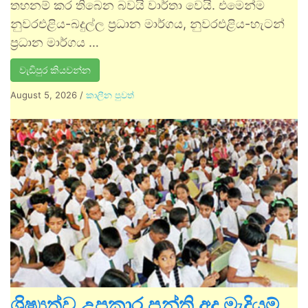
තහනම් කර තිබෙන බවයි වාර්තා වෙයි. එමෙන්ම
නුවරඑළිය-බදුල්ල ප්‍රධාන මාර්ගය, නුවරඑළිය-හැටන්
ප්‍රධාන මාර්ගය …
වැඩිපුර කියවන්න
August 5, 2026
/
කාලීන පුවත්
ශිෂ්‍යත්ව උපකාර පන්ති අද මැදියම්