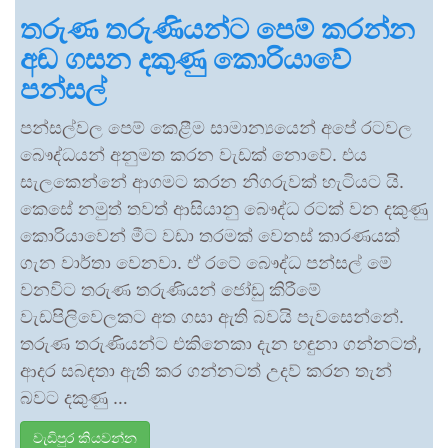
තරුණ තරුණියන්ට පෙම් කරන්න
අඬ ගසන දකුණු කොරියාවේ
පන්සල්
පන්සල්වල පෙම් කෙළීම සාමාන්‍යයෙන් අපේ රටවල
බෞද්ධයන් අනුමත කරන වැඩක් නොවේ. එය
සැලකෙන්නේ ආගමට කරන නිගරුවක් හැටියට යි.
කෙසේ නමුත් තවත් ආසියානු බෞද්ධ රටක් වන දකුණු
කොරියාවෙන් මීට වඩා තරමක් වෙනස් කාරණයක්
ගැන වාර්තා වෙනවා. ඒ රටේ බෞද්ධ පන්සල් මේ
වනවිට තරුණ තරුණියන් ජෝඩු කිරීමේ
වැඩපිලිවෙලකට අත ගසා ඇති බවයි පැවසෙන්නේ.
තරුණ තරුණියන්ට එකිනෙකා දැන හඳුනා ගන්නටත්,
ආදර සබඳතා ඇති කර ගන්නටත් උදව් කරන තැන්
බවට දකුණු …
වැඩිපුර කියවන්න